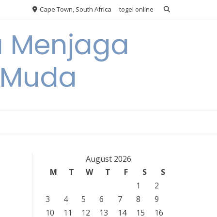
Cape Town, South Africa
togel online
a Menjaga
a Muda
August 2026
M
T
W
T
F
S
S
1
2
3
4
5
6
7
8
9
10
11
12
13
14
15
16