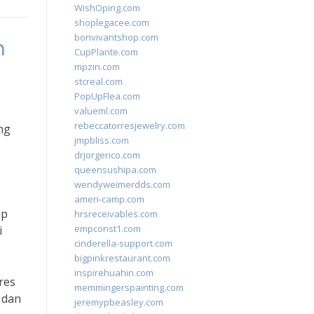
WishOping.com
shoplegacee.com
bonvivantshop.com
h
CupPlante.com
mpzin.com
stcreal.com
PopUpFlea.com
valueml.com
rebeccatorresjewelry.com
ng
jmpbliss.com
drjorgerico.com
queensushipa.com
wendyweimerdds.com
ameri-camp.com
up
hrsreceivables.com
empconst1.com
i
cinderella-support.com
bigpinkrestaurant.com
inspirehuahin.com
res
memmingerspainting.com
 dan
jeremypbeasley.com