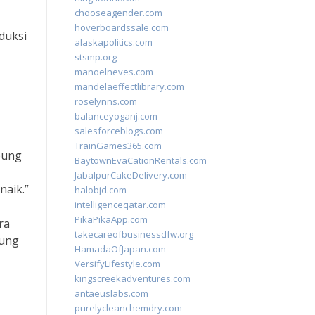
chooseagender.com
hoverboardssale.com
duksi
alaskapolitics.com
stsmp.org
manoelneves.com
mandelaeffectlibrary.com
roselynns.com
balanceyoganj.com
salesforceblogs.com
TrainGames365.com
bung
BaytownEvaCationRentals.com
JabalpurCakeDelivery.com
aik.”
halobjd.com
intelligenceqatar.com
PikaPikaApp.com
ra
takecareofbusinessdfw.org
bung
HamadaOfJapan.com
VersifyLifestyle.com
kingscreekadventures.com
antaeuslabs.com
purelycleanchemdry.com