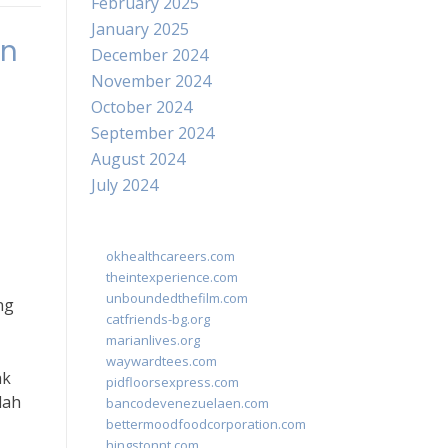
February 2025
January 2025
an
December 2024
November 2024
October 2024
September 2024
August 2024
July 2024
okhealthcareers.com
theintexperience.com
unboundedthefilm.com
ng
catfriends-bg.org
marianlives.org
waywardtees.com
ak
pidfloorsexpress.com
lah
bancodevenezuelaen.com
bettermoodfoodcorporation.com
hingstonnt.com