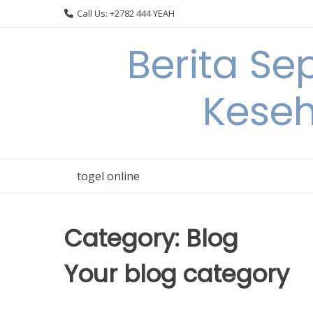
Skip
Call Us: +2782 444 YEAH
to
content
Berita S
Keseh
togel online
Category:
Blog
Your blog category