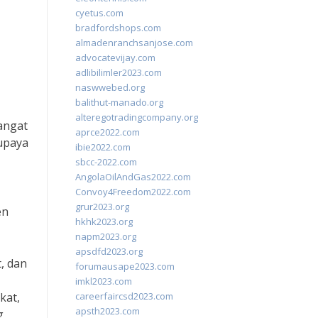
cyetus.com
bradfordshops.com
almadenranchsanjose.com
advocatevijay.com
adlibilimler2023.com
naswwebed.org
balithut-manado.org
alteregotradingcompany.org
angat
aprce2022.com
 upaya
ibie2022.com
sbcc-2022.com
AngolaOilAndGas2022.com
Convoy4Freedom2022.com
grur2023.org
en
hkhk2023.org
napm2023.org
apsdfd2023.org
, dan
forumausape2023.com
imkl2023.com
kat,
careerfaircsd2023.com
apsth2023.com
g