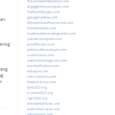
thesandwichdepotcos.com
drgiggleshouseofpain.com
hotflashdesigns.com
a
garagenadeau.com
aan
lifestylechauffeurservice.com
EverNewNails.com
insideoutdecoratingcentre.com
salvatoresinpoint.com
ering
jovialfloralco.com
johnlscotthometeam.com
u-seehomes.com
watersportslagonissi.com
mischieffashion.com
yang
eduwyre.com
ag
retro-interiors.com
i
theblvd-boise.com
fpet2023.org
e-smart2022.org
ngrc2022.org
leesfamilyfoods.com
lewis-lewis-cpas.com
eleontennis.com