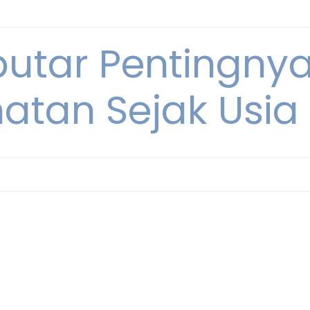
eputar Pentingny
atan Sejak Usi