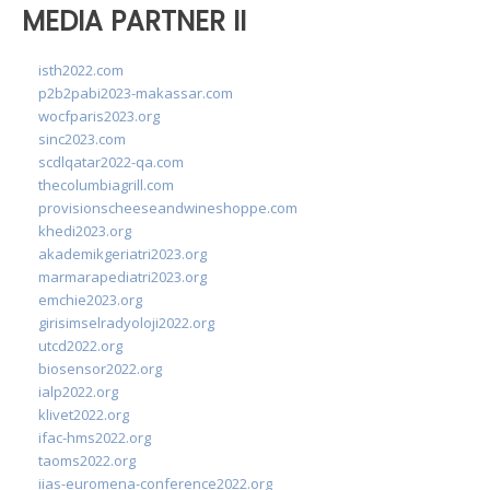
MEDIA PARTNER II
isth2022.com
p2b2pabi2023-makassar.com
wocfparis2023.org
sinc2023.com
scdlqatar2022-qa.com
thecolumbiagrill.com
provisionscheeseandwineshoppe.com
khedi2023.org
akademikgeriatri2023.org
marmarapediatri2023.org
emchie2023.org
girisimselradyoloji2022.org
utcd2022.org
biosensor2022.org
ialp2022.org
klivet2022.org
ifac-hms2022.org
taoms2022.org
iias-euromena-conference2022.org