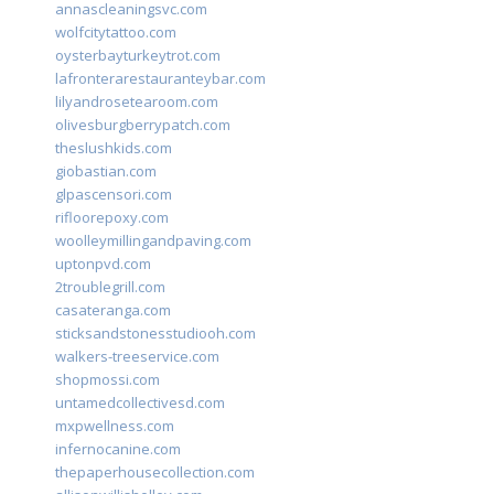
annascleaningsvc.com
wolfcitytattoo.com
oysterbayturkeytrot.com
lafronterarestauranteybar.com
lilyandrosetearoom.com
olivesburgberrypatch.com
theslushkids.com
giobastian.com
glpascensori.com
rifloorepoxy.com
woolleymillingandpaving.com
uptonpvd.com
2troublegrill.com
casateranga.com
sticksandstonesstudiooh.com
walkers-treeservice.com
shopmossi.com
untamedcollectivesd.com
mxpwellness.com
infernocanine.com
thepaperhousecollection.com