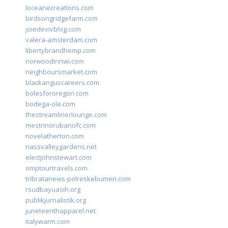
loceanecreations.com
birdsongridgefarm.com
joiedevivblog.com
valera-amsterdam.com
libertybrandhemp.com
norwoodinnwi.com
neighboursmarket.com
blackanguscareers.com
bolesfororegon.com
bodega-ole.com
thestreamlinerlounge.com
mestrinorubanofc.com
novelatherton.com
nassvalleygardens.net
electjohnstewart.com
omptourtravels.com
tribratanews-polreskebumen.com
rsudbayuasih.org
publikjurnalistik.org
juneteenthapparel.net
italywarm.com