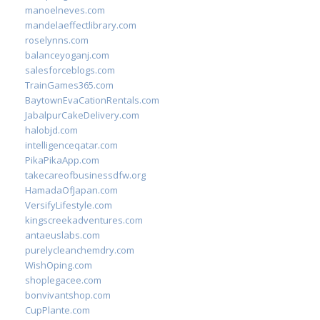
manoelneves.com
mandelaeffectlibrary.com
roselynns.com
balanceyoganj.com
salesforceblogs.com
TrainGames365.com
BaytownEvaCationRentals.com
JabalpurCakeDelivery.com
halobjd.com
intelligenceqatar.com
PikaPikaApp.com
takecareofbusinessdfw.org
HamadaOfJapan.com
VersifyLifestyle.com
kingscreekadventures.com
antaeuslabs.com
purelycleanchemdry.com
WishOping.com
shoplegacee.com
bonvivantshop.com
CupPlante.com