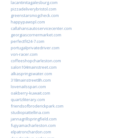
lacantinitagalesburg.com
pizzadeliverybristol.com
greenstarsmogcheck.com
happypawspl.com
callahansautoservicecenter.com
georgiascornermarket.com
perfectfit24-7.com
portugalprivatedriver.com
von-racer.com
coffeeshopcharleston.com
salon104mainstreet.com
alkaspringswater.com
318mainstreet8h.com
lovenailsspari.com
oakberry-kuwait.com
quartzliterary.com
friendsofbroderickpark.com
studiopiattellina.com
jannagrillspringfield.com
fujiyamacharleston.com
elpatronchardon.com