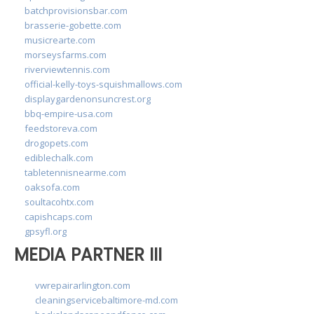
batchprovisionsbar.com
brasserie-gobette.com
musicrearte.com
morseysfarms.com
riverviewtennis.com
official-kelly-toys-squishmallows.com
displaygardenonsuncrest.org
bbq-empire-usa.com
feedstoreva.com
drogopets.com
ediblechalk.com
tabletennisnearme.com
oaksofa.com
soultacohtx.com
capishcaps.com
gpsyfl.org
MEDIA PARTNER III
vwrepairarlington.com
cleaningservicebaltimore-md.com