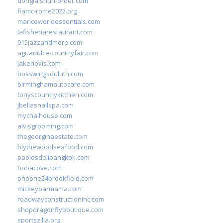
donglaishun-order.com
fiamc-rome2022.org
mariceworldessentials.com
lafisheriarestaurant.com
915jazzandmore.com
aguadulce-countryfair.com
jakehovis.com
bosswingsduluth.com
birminghamautocare.com
tonyscountrykitchen.com
jbellasnailspa.com
mychaihouse.com
alvisgrooming.com
thegeorginaestate.com
blythewoodseafood.com
paolosdelibangkok.com
bobacove.com
phoone24brookfield.com
mickeybarmama.com
roadwayconstructioninc.com
shopdragonflyboutique.com
sportszilla.org