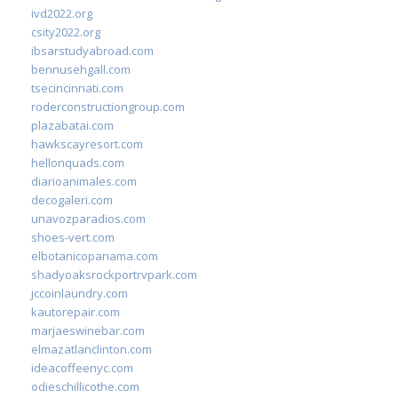
ivd2022.org
csity2022.org
ibsarstudyabroad.com
bennusehgall.com
tsecincinnati.com
roderconstructiongroup.com
plazabatai.com
hawkscayresort.com
hellonquads.com
diarioanimales.com
decogaleri.com
unavozparadios.com
shoes-vert.com
elbotanicopanama.com
shadyoaksrockportrvpark.com
jccoinlaundry.com
kautorepair.com
marjaeswinebar.com
elmazatlanclinton.com
ideacoffeenyc.com
odieschillicothe.com