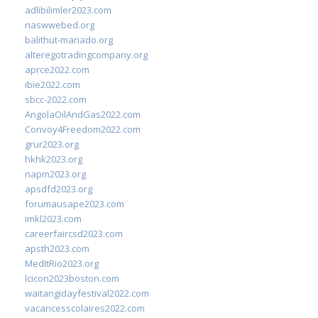
adlibilimler2023.com
naswwebed.org
balithut-manado.org
alteregotradingcompany.org
aprce2022.com
ibie2022.com
sbcc-2022.com
AngolaOilAndGas2022.com
Convoy4Freedom2022.com
grur2023.org
hkhk2023.org
napm2023.org
apsdfd2023.org
forumausape2023.com
imkl2023.com
careerfaircsd2023.com
apsth2023.com
MedItRio2023.org
lcicon2023boston.com
waitangidayfestival2022.com
vacancesscolaires2022.com