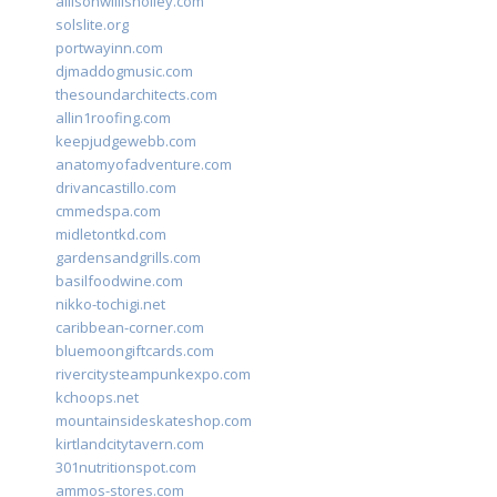
allisonwillisholley.com
solslite.org
portwayinn.com
djmaddogmusic.com
thesoundarchitects.com
allin1roofing.com
keepjudgewebb.com
anatomyofadventure.com
drivancastillo.com
cmmedspa.com
midletontkd.com
gardensandgrills.com
basilfoodwine.com
nikko-tochigi.net
caribbean-corner.com
bluemoongiftcards.com
rivercitysteampunkexpo.com
kchoops.net
mountainsideskateshop.com
kirtlandcitytavern.com
301nutritionspot.com
ammos-stores.com