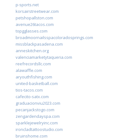
p-sports.net
korsairstreetwear.com
petshopallston.com
avenue26tacos.com
topgglasses.com
broadmoornailsspacoloradosprings.com
missblackpasadena.com
anneskitchen.org
valenciamarketytaqueria.com
reefrecordsllc.com
alawaffle.com
aryouthfishing.com
united-basketball.com
tios-tacos.com
cafecito-satx.com
graduacionviu2023.com
pecanjackstogo.com
zengardendayspa.com
sparklejewelryinc.com
ironcladtattoostudio.com
bruinshome.com