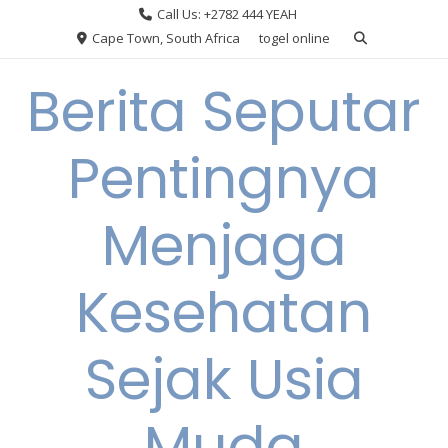
Skip
Call Us: +2782 444 YEAH
to
Cape Town, South Africa
togel online
content
Berita Seputar
Pentingnya
Menjaga
Kesehatan
Sejak Usia
Muda