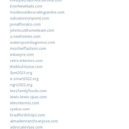
lifestylechauffeurservice.com
EverNewNails.com
insideoutdecoratingcentre.com
salvatoresinpoint.com
jovialfloralco.com
johnlscotthometeam.com
u-seehomes.com
watersportslagonissi.com
mischieffashion.com
eduwyre.com
retro-interiors.com
theblvd-boise.com
fpet2023.org
e-smart2022.org
ngrc2022.org
leesfamilyfoods.com
lewis-lewis-cpas.com
eleontennis.com
cyetus.com
bradfordshops.com
almadenranchsanjose.com
advocatevijay.com