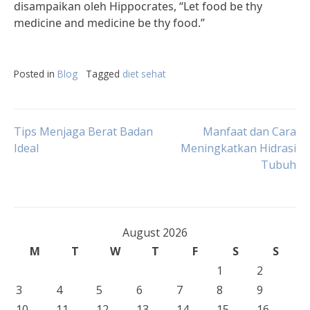
disampaikan oleh Hippocrates, “Let food be thy
medicine and medicine be thy food.”
Posted in
Blog
Tagged
diet sehat
Post
Tips Menjaga Berat Badan
Manfaat dan Cara
Ideal
Meningkatkan Hidrasi
Tubuh
navigation
August 2026
M
T
W
T
F
S
S
1
2
3
4
5
6
7
8
9
10
11
12
13
14
15
16