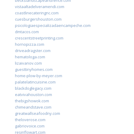
beckslandscapeandfence.com
vistaaltadelveramendi.com
coastlinecateringnc.com
cuesburgershouston.com
psicologiaespecializadaencampeche.com
dmtacos.com
crescentstreetprinting.com
hornopizza.com
driveadragster.com
hematologa.com
lizaivanov.com
guesttinyhomes.com
home-plow-by-meyer.com
palatelatincuisine.com
blackdoglegacy.com
eatvivahouston.com
thebigshowok.com
chimeandstave.com
greatwallseafoodny.com
theloverose.com
gabriovoice.com
resinflowart.com