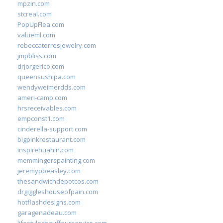
mpzin.com
stcreal.com
PopUpFlea.com
valueml.com
rebeccatorresjewelry.com
jmpbliss.com
drjorgerico.com
queensushipa.com
wendyweimerdds.com
ameri-camp.com
hrsreceivables.com
empconst1.com
cinderella-support.com
bigpinkrestaurant.com
inspirehuahin.com
memmingerspainting.com
jeremypbeasley.com
thesandwichdepotcos.com
drgiggleshouseofpain.com
hotflashdesigns.com
garagenadeau.com