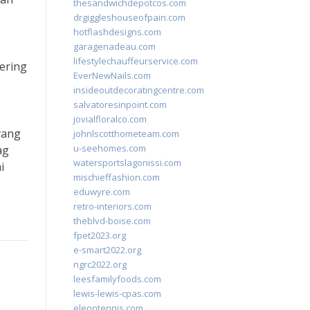
thesandwichdepotcos.com
drgiggleshouseofpain.com
hotflashdesigns.com
garagenadeau.com
lifestylechauffeurservice.com
ering
EverNewNails.com
insideoutdecoratingcentre.com
salvatoresinpoint.com
jovialfloralco.com
yang
johnlscotthometeam.com
u-seehomes.com
ag
watersportslagonissi.com
i
mischieffashion.com
eduwyre.com
retro-interiors.com
theblvd-boise.com
fpet2023.org
e-smart2022.org
ngrc2022.org
leesfamilyfoods.com
lewis-lewis-cpas.com
eleontennis.com