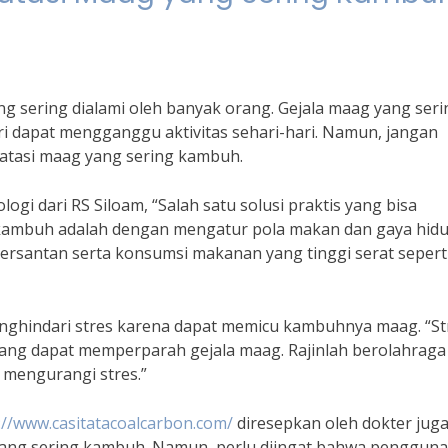
 sering dialami oleh banyak orang. Gejala maag yang seri
i dapat mengganggu aktivitas sehari-hari. Namun, jangan
gatasi maag yang sering kambuh.
logi dari RS Siloam, “Salah satu solusi praktis yang bisa
 kambuh adalah dengan mengatur pola makan dan gaya hid
bersantan serta konsumsi makanan yang tinggi serat sepert
menghindari stres karena dapat memicu kambuhnya maag. “St
ng dapat memperparah gejala maag. Rajinlah berolahraga
k mengurangi stres.”
://www.casitatacoalcarbon.com/
diresepkan oleh dokter jug
 yang sering kambuh. Namun, perlu diingat bahwa penggun