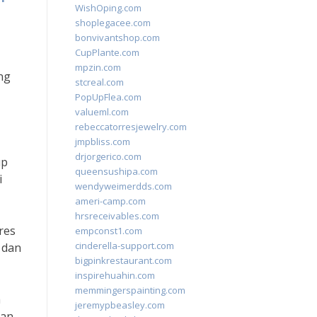
WishOping.com
shoplegacee.com
bonvivantshop.com
CupPlante.com
mpzin.com
ng
stcreal.com
PopUpFlea.com
valueml.com
rebeccatorresjewelry.com
jmpbliss.com
drjorgerico.com
up
queensushipa.com
i
wendyweimerdds.com
ameri-camp.com
hrsreceivables.com
res
empconst1.com
cinderella-support.com
 dan
bigpinkrestaurant.com
inspirehuahin.com
memmingerspainting.com
a
jeremypbeasley.com
aan