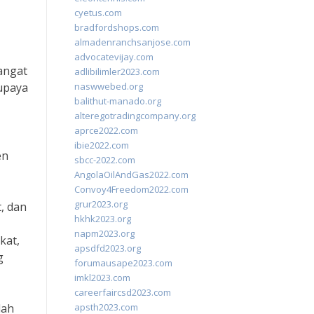
cyetus.com
bradfordshops.com
almadenranchsanjose.com
advocatevijay.com
angat
adlibilimler2023.com
 upaya
naswwebed.org
balithut-manado.org
alteregotradingcompany.org
aprce2022.com
ibie2022.com
en
sbcc-2022.com
AngolaOilAndGas2022.com
Convoy4Freedom2022.com
grur2023.org
, dan
hkhk2023.org
napm2023.org
kat,
apsdfd2023.org
g
forumausape2023.com
imkl2023.com
careerfaircsd2023.com
lah
apsth2023.com