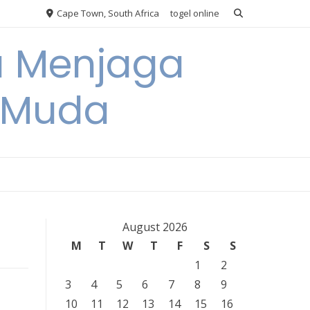
Cape Town, South Africa
togel online
a Menjaga
a Muda
August 2026
M
T
W
T
F
S
S
1
2
3
4
5
6
7
8
9
10
11
12
13
14
15
16