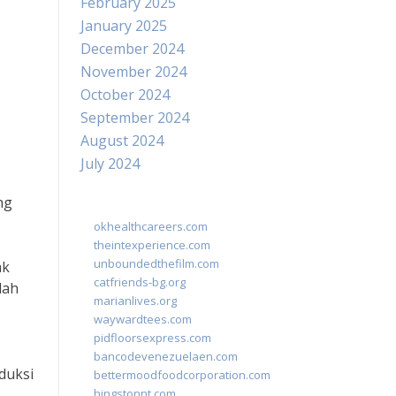
February 2025
January 2025
December 2024
November 2024
October 2024
September 2024
August 2024
July 2024
ng
okhealthcareers.com
theintexperience.com
unboundedthefilm.com
ak
catfriends-bg.org
lah
marianlives.org
waywardtees.com
pidfloorsexpress.com
bancodevenezuelaen.com
duksi
bettermoodfoodcorporation.com
hingstonnt.com