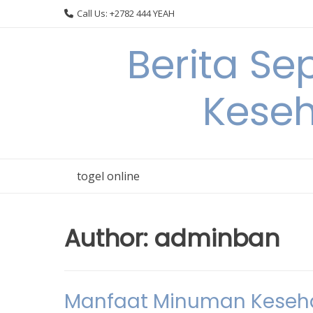
Skip
Call Us: +2782 444 YEAH
to
content
Berita S
Keseh
togel online
Author:
adminban
Manfaat Minuman Keseha