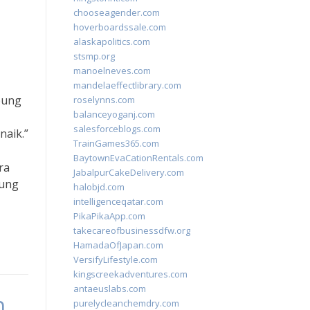
chooseagender.com
hoverboardssale.com
alaskapolitics.com
stsmp.org
manoelneves.com
mandelaeffectlibrary.com
bung
roselynns.com
balanceyoganj.com
salesforceblogs.com
aik.”
TrainGames365.com
BaytownEvaCationRentals.com
ra
JabalpurCakeDelivery.com
bung
halobjd.com
intelligenceqatar.com
PikaPikaApp.com
takecareofbusinessdfw.org
HamadaOfJapan.com
VersifyLifestyle.com
kingscreekadventures.com
antaeuslabs.com
h
purelycleanchemdry.com