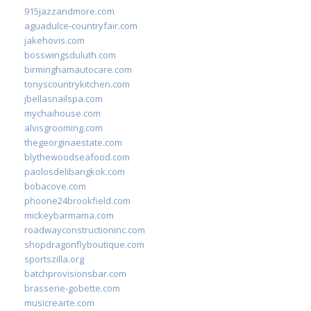
915jazzandmore.com
aguadulce-countryfair.com
jakehovis.com
bosswingsduluth.com
birminghamautocare.com
tonyscountrykitchen.com
jbellasnailspa.com
mychaihouse.com
alvisgrooming.com
thegeorginaestate.com
blythewoodseafood.com
paolosdelibangkok.com
bobacove.com
phoone24brookfield.com
mickeybarmama.com
roadwayconstructioninc.com
shopdragonflyboutique.com
sportszilla.org
batchprovisionsbar.com
brasserie-gobette.com
musicrearte.com