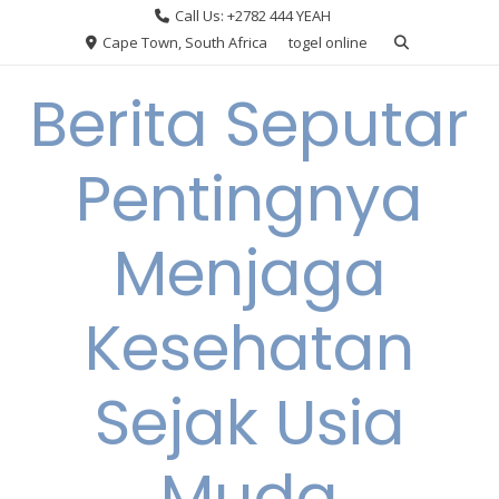
Skip
Call Us: +2782 444 YEAH
to
Cape Town, South Africa
togel online
content
Berita Seputar
Pentingnya
Menjaga
Kesehatan
Sejak Usia
Muda