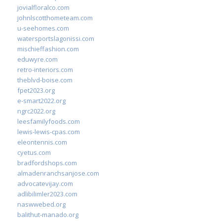
jovialfloralco.com
johnlscotthometeam.com
u-seehomes.com
watersportslagonissi.com
mischieffashion.com
eduwyre.com
retro-interiors.com
theblvd-boise.com
fpet2023.org
e-smart2022.org
ngrc2022.org
leesfamilyfoods.com
lewis-lewis-cpas.com
eleontennis.com
cyetus.com
bradfordshops.com
almadenranchsanjose.com
advocatevijay.com
adlibilimler2023.com
naswwebed.org
balithut-manado.org