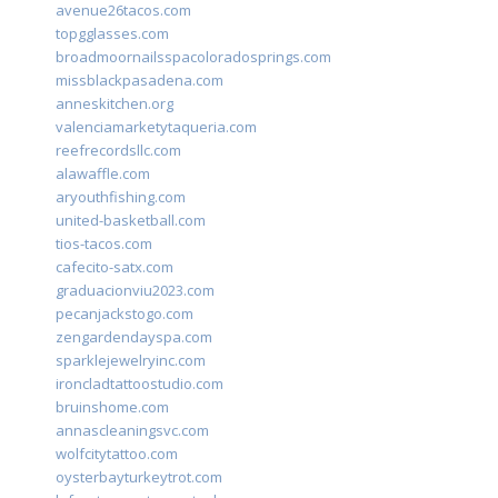
avenue26tacos.com
topgglasses.com
broadmoornailsspacoloradosprings.com
missblackpasadena.com
anneskitchen.org
valenciamarketytaqueria.com
reefrecordsllc.com
alawaffle.com
aryouthfishing.com
united-basketball.com
tios-tacos.com
cafecito-satx.com
graduacionviu2023.com
pecanjackstogo.com
zengardendayspa.com
sparklejewelryinc.com
ironcladtattoostudio.com
bruinshome.com
annascleaningsvc.com
wolfcitytattoo.com
oysterbayturkeytrot.com