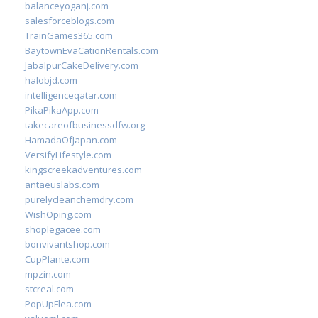
balanceyoganj.com
salesforceblogs.com
TrainGames365.com
BaytownEvaCationRentals.com
JabalpurCakeDelivery.com
halobjd.com
intelligenceqatar.com
PikaPikaApp.com
takecareofbusinessdfw.org
HamadaOfJapan.com
VersifyLifestyle.com
kingscreekadventures.com
antaeuslabs.com
purelycleanchemdry.com
WishOping.com
shoplegacee.com
bonvivantshop.com
CupPlante.com
mpzin.com
stcreal.com
PopUpFlea.com