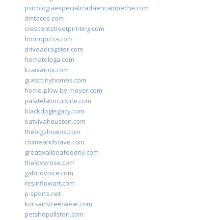
psicologiaespecializadaencampeche.com
dmtacos.com
crescentstreetprinting.com
hornopizza.com
driveadragster.com
hematologa.com
lizaivanov.com
guesttinyhomes.com
home-plow-by-meyer.com
palatelatincuisine.com
blackdoglegacy.com
eatvivahouston.com
thebigshowok.com
chimeandstave.com
greatwallseafoodny.com
theloverose.com
gabriovoice.com
resinflowart.com
p-sports.net
korsairstreetwear.com
petshopallston.com