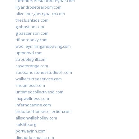
lafronterarestauranteybar.com
lilyandrosetearoom.com
olivesburgberrypatch.com
theslushkids.com
giobastian.com
glpascensori.com
rifloorepoxy.com
woolleymillingandpaving.com
uptonpvd.com
2troublegrill.com
casateranga.com
sticksandstonesstudiooh.com
walkers-treeservice.com
shopmossi.com
untamedcollectivesd.com
mxpwellness.com
infernocanine.com
thepaperhousecollection.com
allisonwillisholley.com
solslite.org
portwayinn.com
djmaddogmusic.com