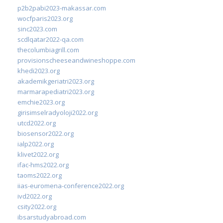
p2b2pabi2023-makassar.com
wocfparis2023.org
sinc2023.com
scdlqatar2022-qa.com
thecolumbiagrill.com
provisionscheeseandwineshoppe.com
khedi2023.org
akademikgeriatri2023.org
marmarapediatri2023.org
emchie2023.org
girisimselradyoloji2022.org
utcd2022.org
biosensor2022.org
ialp2022.org
klivet2022.org
ifac-hms2022.org
taoms2022.org
iias-euromena-conference2022.org
ivd2022.org
csity2022.org
ibsarstudyabroad.com