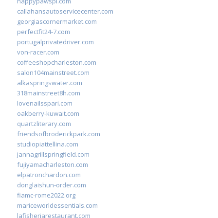
happypawspl.com
callahansautoservicecenter.com
georgiascornermarket.com
perfectfit24-7.com
portugalprivatedriver.com
von-racer.com
coffeeshopcharleston.com
salon104mainstreet.com
alkaspringswater.com
318mainstreet8h.com
lovenailsspari.com
oakberry-kuwait.com
quartzliterary.com
friendsofbroderickpark.com
studiopiattellina.com
jannagrillspringfield.com
fujiyamacharleston.com
elpatronchardon.com
donglaishun-order.com
fiamc-rome2022.org
mariceworldessentials.com
lafisheriarestaurant.com