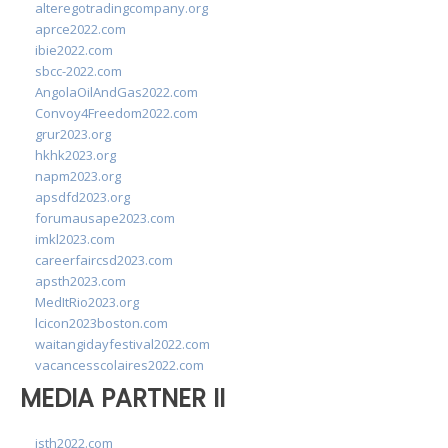
alteregotradingcompany.org
aprce2022.com
ibie2022.com
sbcc-2022.com
AngolaOilAndGas2022.com
Convoy4Freedom2022.com
grur2023.org
hkhk2023.org
napm2023.org
apsdfd2023.org
forumausape2023.com
imkl2023.com
careerfaircsd2023.com
apsth2023.com
MedItRio2023.org
lcicon2023boston.com
waitangidayfestival2022.com
vacancesscolaires2022.com
MEDIA PARTNER II
isth2022.com