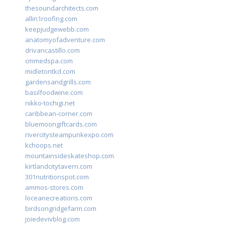
thesoundarchitects.com
allin1roofing.com
keepjudgewebb.com
anatomyofadventure.com
drivancastillo.com
cmmedspa.com
midletontkd.com
gardensandgrills.com
basilfoodwine.com
nikko-tochigi.net
caribbean-corner.com
bluemoongiftcards.com
rivercitysteampunkexpo.com
kchoops.net
mountainsideskateshop.com
kirtlandcitytavern.com
301nutritionspot.com
ammos-stores.com
loceanecreations.com
birdsongridgefarm.com
joiedevivblog.com