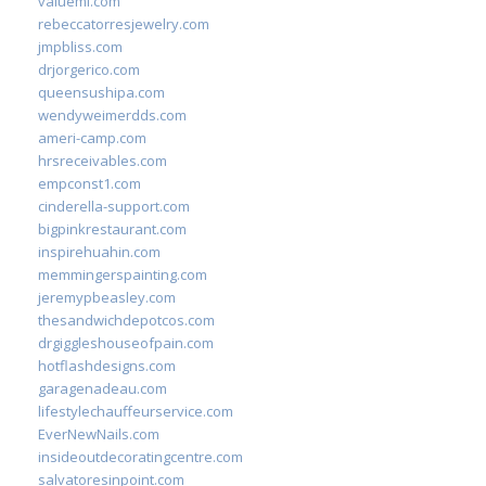
valueml.com
rebeccatorresjewelry.com
jmpbliss.com
drjorgerico.com
queensushipa.com
wendyweimerdds.com
ameri-camp.com
hrsreceivables.com
empconst1.com
cinderella-support.com
bigpinkrestaurant.com
inspirehuahin.com
memmingerspainting.com
jeremypbeasley.com
thesandwichdepotcos.com
drgiggleshouseofpain.com
hotflashdesigns.com
garagenadeau.com
lifestylechauffeurservice.com
EverNewNails.com
insideoutdecoratingcentre.com
salvatoresinpoint.com