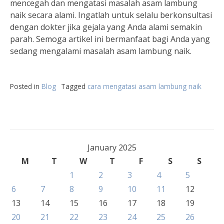
mencegah dan mengatasi masalah asam lambung
naik secara alami. Ingatlah untuk selalu berkonsultasi
dengan dokter jika gejala yang Anda alami semakin
parah. Semoga artikel ini bermanfaat bagi Anda yang
sedang mengalami masalah asam lambung naik.
Posted in
Blog
Tagged
cara mengatasi asam lambung naik
January 2025
M
T
W
T
F
S
S
1
2
3
4
5
6
7
8
9
10
11
12
13
14
15
16
17
18
19
20
21
22
23
24
25
26