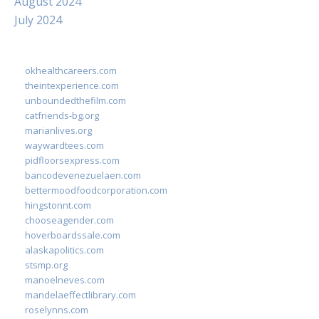
August 2024
July 2024
okhealthcareers.com
theintexperience.com
unboundedthefilm.com
catfriends-bg.org
marianlives.org
waywardtees.com
pidfloorsexpress.com
bancodevenezuelaen.com
bettermoodfoodcorporation.com
hingstonnt.com
chooseagender.com
hoverboardssale.com
alaskapolitics.com
stsmp.org
manoelneves.com
mandelaeffectlibrary.com
roselynns.com