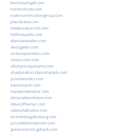
bennusehgall.com
tsecincinnati.com
roderconstructiongroup.com
plazabatai.com
hawkscayresort.com
hellonquads.com
diarioanimales.com
decogaleri.com
unavozparadios.com
shoes-vert.com
elbotanicopanama.com
shadyoaksrockportrvpark.com
jccoinlaundry.com
kautorepair.com
marjaeswinebar.com
elmazatlanclinton.com
ideacoffeenyc.com
odieschillicothe.com
lacantinitagalesburg.com
pizzadeliverybristol.com
greenstarsmogcheck.com