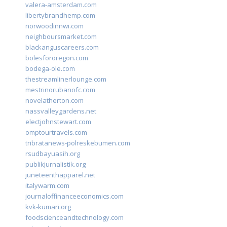
valera-amsterdam.com
libertybrandhemp.com
norwoodinnwi.com
neighboursmarket.com
blackanguscareers.com
bolesfororegon.com
bodega-ole.com
thestreamlinerlounge.com
mestrinorubanofc.com
novelatherton.com
nassvalleygardens.net
electjohnstewart.com
omptourtravels.com
tribratanews-polreskebumen.com
rsudbayuasih.org
publikjurnalistik.org
juneteenthapparel.net
italywarm.com
journaloffinanceeconomics.com
kvk-kumari.org
foodscienceandtechnology.com