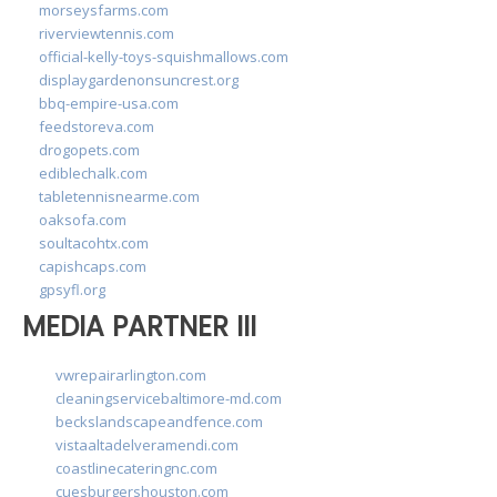
morseysfarms.com
riverviewtennis.com
official-kelly-toys-squishmallows.com
displaygardenonsuncrest.org
bbq-empire-usa.com
feedstoreva.com
drogopets.com
ediblechalk.com
tabletennisnearme.com
oaksofa.com
soultacohtx.com
capishcaps.com
gpsyfl.org
MEDIA PARTNER III
vwrepairarlington.com
cleaningservicebaltimore-md.com
beckslandscapeandfence.com
vistaaltadelveramendi.com
coastlinecateringnc.com
cuesburgershouston.com