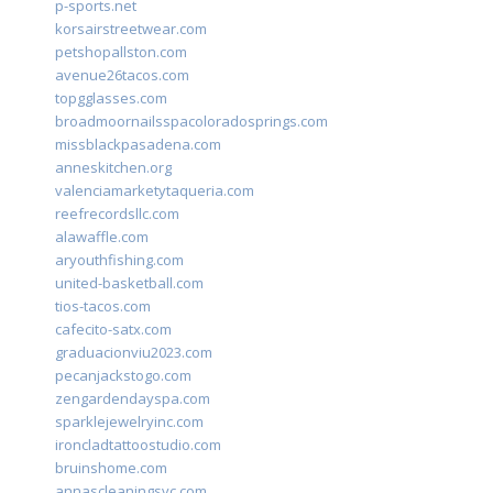
p-sports.net
korsairstreetwear.com
petshopallston.com
avenue26tacos.com
topgglasses.com
broadmoornailsspacoloradosprings.com
missblackpasadena.com
anneskitchen.org
valenciamarketytaqueria.com
reefrecordsllc.com
alawaffle.com
aryouthfishing.com
united-basketball.com
tios-tacos.com
cafecito-satx.com
graduacionviu2023.com
pecanjackstogo.com
zengardendayspa.com
sparklejewelryinc.com
ironcladtattoostudio.com
bruinshome.com
annascleaningsvc.com