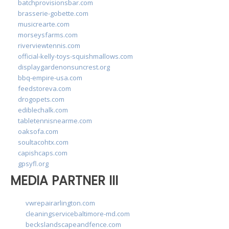
batchprovisionsbar.com
brasserie-gobette.com
musicrearte.com
morseysfarms.com
riverviewtennis.com
official-kelly-toys-squishmallows.com
displaygardenonsuncrest.org
bbq-empire-usa.com
feedstoreva.com
drogopets.com
ediblechalk.com
tabletennisnearme.com
oaksofa.com
soultacohtx.com
capishcaps.com
gpsyfl.org
MEDIA PARTNER III
vwrepairarlington.com
cleaningservicebaltimore-md.com
beckslandscapeandfence.com