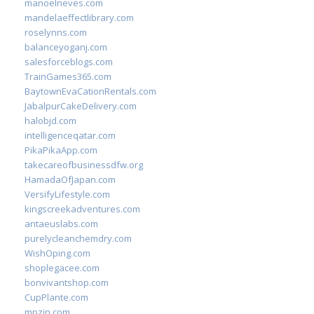
manoelneves.com
mandelaeffectlibrary.com
roselynns.com
balanceyoganj.com
salesforceblogs.com
TrainGames365.com
BaytownEvaCationRentals.com
JabalpurCakeDelivery.com
halobjd.com
intelligenceqatar.com
PikaPikaApp.com
takecareofbusinessdfw.org
HamadaOfJapan.com
VersifyLifestyle.com
kingscreekadventures.com
antaeuslabs.com
purelycleanchemdry.com
WishOping.com
shoplegacee.com
bonvivantshop.com
CupPlante.com
mpzin.com