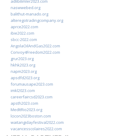
adlibilimler2023.com
naswwebed.org
balithut-manado.org
alteregotradingcompany.org
aprce2022.com
ibie2022.com
sbcc-2022.com
AngolaOilAndGas2022.com
Convoy4Freedom2022.com
grur2023.org
hkhk2023.org
napm2023.org
apsdfd2023.org
forumausape2023.com
imkl2023.com
careerfaircsd2023.com
apsth2023.com
MedItRio2023.org
lcicon2023boston.com
waitangidayfestival2022.com
vacancesscolaires2022.com