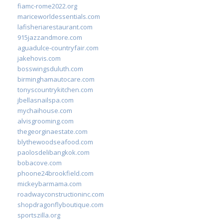
fiamc-rome2022.org
mariceworldessentials.com
lafisheriarestaurant.com
915jazzandmore.com
aguadulce-countryfair.com
jakehovis.com
bosswingsduluth.com
birminghamautocare.com
tonyscountrykitchen.com
jbellasnailspa.com
mychaihouse.com
alvisgrooming.com
thegeorginaestate.com
blythewoodseafood.com
paolosdelibangkok.com
bobacove.com
phoone24brookfield.com
mickeybarmama.com
roadwayconstructioninc.com
shopdragonflyboutique.com
sportszilla.org