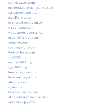
EverNewNails.com
insideoutdecoratingcentre.com
salvatoresinpoint.com
jovialfloralco.com
johnlscotthometeam.com
u-seehomes.com
watersportslagonissi.com
mischieffashion.com
eduwyre.com
retro-interiors.com
theblvd-boise.com
fpet2023.org
e-smart2022.org
ngrc2022.org
leesfamilyfoods.com
lewis-lewis-cpas.com
eleontennis.com
cyetus.com
bradfordshops.com
almadenranchsanjose.com
advocatevijay.com