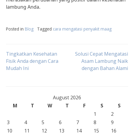
lambung Anda.
Posted in
Blog
Tagged
cara mengatasi penyakit maag
Post
Tingkatkan Kesehatan
Solusi Cepat Mengatasi
Fisik Anda dengan Cara
Asam Lambung Naik
Mudah Ini
dengan Bahan Alami
navigation
August 2026
M
T
W
T
F
S
S
1
2
3
4
5
6
7
8
9
10
11
12
13
14
15
16