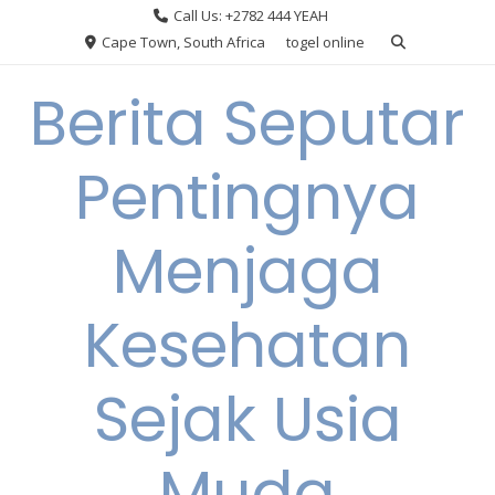
Skip
Call Us: +2782 444 YEAH
to
Cape Town, South Africa
togel online
content
Berita Seputar
Pentingnya
Menjaga
Kesehatan
Sejak Usia
Muda