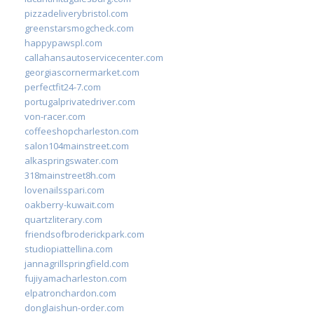
pizzadeliverybristol.com
greenstarsmogcheck.com
happypawspl.com
callahansautoservicecenter.com
georgiascornermarket.com
perfectfit24-7.com
portugalprivatedriver.com
von-racer.com
coffeeshopcharleston.com
salon104mainstreet.com
alkaspringswater.com
318mainstreet8h.com
lovenailsspari.com
oakberry-kuwait.com
quartzliterary.com
friendsofbroderickpark.com
studiopiattellina.com
jannagrillspringfield.com
fujiyamacharleston.com
elpatronchardon.com
donglaishun-order.com