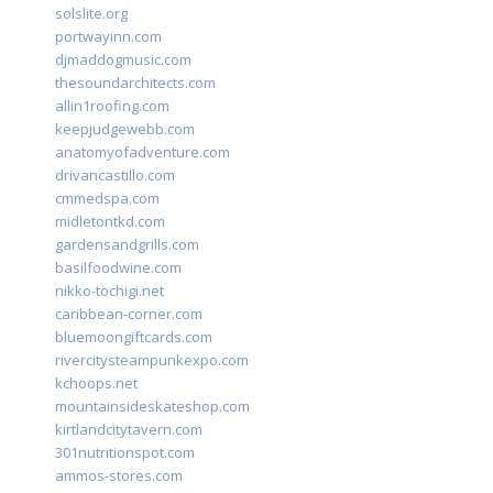
solslite.org
portwayinn.com
djmaddogmusic.com
thesoundarchitects.com
allin1roofing.com
keepjudgewebb.com
anatomyofadventure.com
drivancastillo.com
cmmedspa.com
midletontkd.com
gardensandgrills.com
basilfoodwine.com
nikko-tochigi.net
caribbean-corner.com
bluemoongiftcards.com
rivercitysteampunkexpo.com
kchoops.net
mountainsideskateshop.com
kirtlandcitytavern.com
301nutritionspot.com
ammos-stores.com