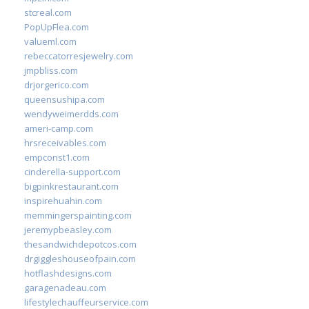
stcreal.com
PopUpFlea.com
valueml.com
rebeccatorresjewelry.com
jmpbliss.com
drjorgerico.com
queensushipa.com
wendyweimerdds.com
ameri-camp.com
hrsreceivables.com
empconst1.com
cinderella-support.com
bigpinkrestaurant.com
inspirehuahin.com
memmingerspainting.com
jeremypbeasley.com
thesandwichdepotcos.com
drgiggleshouseofpain.com
hotflashdesigns.com
garagenadeau.com
lifestylechauffeurservice.com