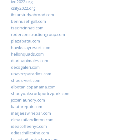
ivd2022.org
csity2022.org
ibsarstudyabroad.com
bennusehgall.com
tsecincinnati.com
roderconstructiongroup.com
plazabatai.com
hawkscayresort.com
hellonquads.com
diarioanimales.com
decogaleri.com
unavozparadios.com
shoes-vert.com
elbotanicopanama.com
shadyoaksrockportrvpark.com
jccoinlaundry.com
kautorepair.com
marjaeswinebar.com
elmazatlanclinton.com
ideacoffeenyc.com
odieschillicothe.com
lacantinitagalesburg.com