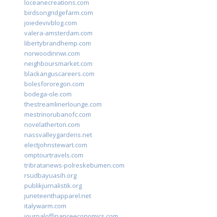
loceanecreations.com
birdsongridgefarm.com
joiedevivblog.com
valera-amsterdam.com
libertybrandhemp.com
norwoodinnwi.com
neighboursmarket.com
blackanguscareers.com
bolesfororegon.com
bodega-ole.com
thestreamlinerlounge.com
mestrinorubanofc.com
novelatherton.com
nassvalleygardens.net
electjohnstewart.com
omptourtravels.com
tribratanews-polreskebumen.com
rsudbayuasih.org
publikjurnalistik.org
juneteenthapparel.net
italywarm.com
journaloffinanceeconomics.com