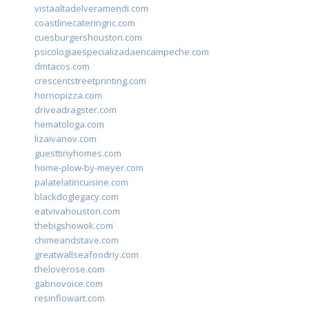
vistaaltadelveramendi.com
coastlinecateringnc.com
cuesburgershouston.com
psicologiaespecializadaencampeche.com
dmtacos.com
crescentstreetprinting.com
hornopizza.com
driveadragster.com
hematologa.com
lizaivanov.com
guesttinyhomes.com
home-plow-by-meyer.com
palatelatincuisine.com
blackdoglegacy.com
eatvivahouston.com
thebigshowok.com
chimeandstave.com
greatwallseafoodny.com
theloverose.com
gabriovoice.com
resinflowart.com