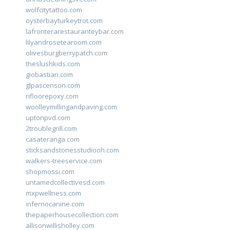
wolfcitytattoo.com
oysterbayturkeytrot.com
lafronterarestauranteybar.com
lilyandrosetearoom.com
olivesburgberrypatch.com
theslushkids.com
giobastian.com
glpascensori.com
rifloorepoxy.com
woolleymillingandpaving.com
uptonpvd.com
2troublegrill.com
casateranga.com
sticksandstonesstudiooh.com
walkers-treeservice.com
shopmossi.com
untamedcollectivesd.com
mxpwellness.com
infernocanine.com
thepaperhousecollection.com
allisonwillisholley.com