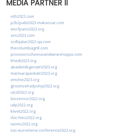
MEDIA PARTNER II
isth2022.com
p2b2pabi2023-makassar.com
wocfparis2023.org
sinc2023.com
scdlqatar2022-qa.com
thecolumbiagrill.com
provisionscheeseandwineshoppe.com
khedi2023.org
akademikgeriatri2023.org
marmarapediatri2023.org
emchie2023.org
girisimselradyoloji2022.org
utcd2022.org
biosensor2022.org
ialp2022.org
klivet2022.org
ifac-hms2022.org
taoms2022.org
iias-euromena-conference2022.org