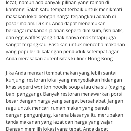
lezat, namun ada banyak pilihan yang ramah di
kantong. Salah satu tempat terbaik untuk menikmati
masakan lokal dengan harga terjangkau adalah di
pasar malam. Di sini, Anda dapat menemukan
berbagai makanan jalanan seperti dim sum, fish balls,
dan egg waffles yang tidak hanya enak tetapi juga
sangat terjangkau. Pastikan untuk mencoba makanan
yang populer di kalangan penduduk setempat agar
Anda merasakan autentisitas kuliner Hong Kong.
Jika Anda mencari tempat makan yang lebih santai,
kunjungi restoran lokal yang menyediakan hidangan
khas seperti wonton noodle soup atau cha siu (daging
babi panggang). Banyak restoran menawarkan porsi
besar dengan harga yang sangat bersahabat. Jangan
ragu untuk mencari rumah makan yang penuh
dengan pengunjung, karena biasanya itu merupakan
tanda makanan yang lezat dan harga yang wajar.
Dengan memilih lokasi yang tepat, Anda dapat