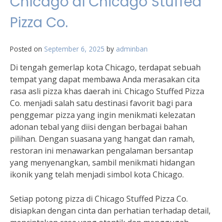
Chicago di Chicago Stuffed
Pizza Co.
Posted on
September 6, 2025
by
adminban
Di tengah gemerlap kota Chicago, terdapat sebuah
tempat yang dapat membawa Anda merasakan cita
rasa asli pizza khas daerah ini. Chicago Stuffed Pizza
Co. menjadi salah satu destinasi favorit bagi para
penggemar pizza yang ingin menikmati kelezatan
adonan tebal yang diisi dengan berbagai bahan
pilihan. Dengan suasana yang hangat dan ramah,
restoran ini menawarkan pengalaman bersantap
yang menyenangkan, sambil menikmati hidangan
ikonik yang telah menjadi simbol kota Chicago.
Setiap potong pizza di Chicago Stuffed Pizza Co.
disiapkan dengan cinta dan perhatian terhadap detail,