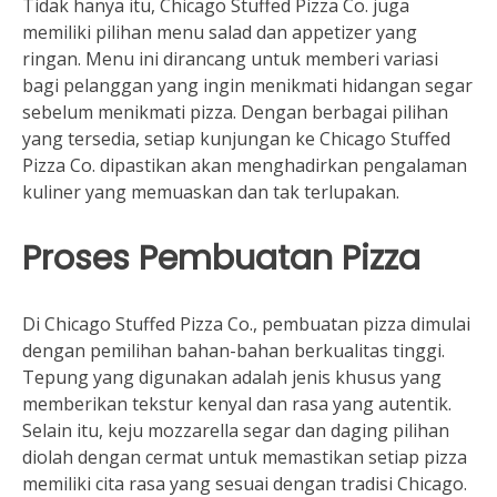
Tidak hanya itu, Chicago Stuffed Pizza Co. juga
memiliki pilihan menu salad dan appetizer yang
ringan. Menu ini dirancang untuk memberi variasi
bagi pelanggan yang ingin menikmati hidangan segar
sebelum menikmati pizza. Dengan berbagai pilihan
yang tersedia, setiap kunjungan ke Chicago Stuffed
Pizza Co. dipastikan akan menghadirkan pengalaman
kuliner yang memuaskan dan tak terlupakan.
Proses Pembuatan Pizza
Di Chicago Stuffed Pizza Co., pembuatan pizza dimulai
dengan pemilihan bahan-bahan berkualitas tinggi.
Tepung yang digunakan adalah jenis khusus yang
memberikan tekstur kenyal dan rasa yang autentik.
Selain itu, keju mozzarella segar dan daging pilihan
diolah dengan cermat untuk memastikan setiap pizza
memiliki cita rasa yang sesuai dengan tradisi Chicago.