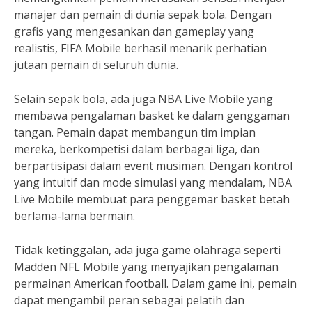
manajer dan pemain di dunia sepak bola. Dengan
grafis yang mengesankan dan gameplay yang
realistis, FIFA Mobile berhasil menarik perhatian
jutaan pemain di seluruh dunia.
Selain sepak bola, ada juga NBA Live Mobile yang
membawa pengalaman basket ke dalam genggaman
tangan. Pemain dapat membangun tim impian
mereka, berkompetisi dalam berbagai liga, dan
berpartisipasi dalam event musiman. Dengan kontrol
yang intuitif dan mode simulasi yang mendalam, NBA
Live Mobile membuat para penggemar basket betah
berlama-lama bermain.
Tidak ketinggalan, ada juga game olahraga seperti
Madden NFL Mobile yang menyajikan pengalaman
permainan American football. Dalam game ini, pemain
dapat mengambil peran sebagai pelatih dan