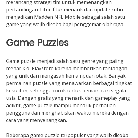
merancang strategi tim untuk memenangkan
pertandingan. Fitur-fitur menarik dan update rutin
menjadikan Madden NFL Mobile sebagai salah satu
game yang wajib dicoba bagi penggemar olahraga.
Game Puzzles
Game puzzle menjadi salah satu genre yang paling
menarik di Playstore karena memberikan tantangan
yang unik dan mengasah kemampuan otak. Banyak
permainan puzzle yang menawarkan berbagai tingkat
kesulitan, sehingga cocok untuk pemain dari segala
usia. Dengan grafis yang menarik dan gameplay yang
adiktif, game puzzle mampu menarik perhatian
pengguna dan menghabiskan waktu mereka dengan
cara yang menyenangkan.
Beberapa game puzzle terpopuler yang wajib dicoba