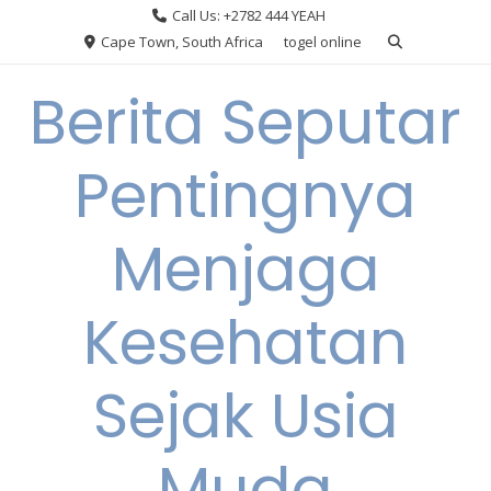
Skip
Call Us: +2782 444 YEAH
to
Cape Town, South Africa
togel online
content
Berita Seputar
Pentingnya
Menjaga
Kesehatan
Sejak Usia
Muda