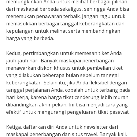
memungkinkan Anda untuk melihat berbagai pilihan
dari maskapai berbeda sekaligus, sehingga Anda bisa
menemukan penawaran terbaik. Jangan ragu untuk
memasukkan berbagai tanggal keberangkatan dan
kepulangan untuk melihat serta membandingkan
harga yang berbeda.
Kedua, pertimbangkan untuk memesan tiket Anda
jauh-jauh hari. Banyak maskapai penerbangan
menawarkan diskon khusus untuk pembelian tiket
yang dilakukan beberapa bulan sebelum tanggal
keberangkatan. Selain itu, jika Anda fleksibel dengan
tanggal perjalanan Anda, cobalah untuk terbang pada
hari kerja, karena harga tiket cenderung lebih murah
dibandingkan akhir pekan. Ini bisa menjadi cara yang
efektif untuk mengurangi pengeluaran tiket pesawat.
Ketiga, daftarkan diri Anda untuk newsletter dari
maskapai penerbangan dan situs travel. Banyak kali,