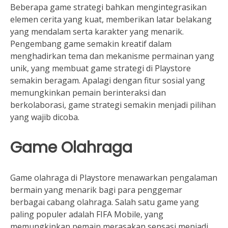
Beberapa game strategi bahkan mengintegrasikan
elemen cerita yang kuat, memberikan latar belakang
yang mendalam serta karakter yang menarik.
Pengembang game semakin kreatif dalam
menghadirkan tema dan mekanisme permainan yang
unik, yang membuat game strategi di Playstore
semakin beragam. Apalagi dengan fitur sosial yang
memungkinkan pemain berinteraksi dan
berkolaborasi, game strategi semakin menjadi pilihan
yang wajib dicoba.
Game Olahraga
Game olahraga di Playstore menawarkan pengalaman
bermain yang menarik bagi para penggemar
berbagai cabang olahraga. Salah satu game yang
paling populer adalah FIFA Mobile, yang
memungkinkan pemain merasakan sensasi menjadi