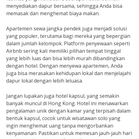
menyediakan dapur bersama, sehingga Anda bisa
memasak dan menghemat biaya makan.
Apartemen sewa jangka pendek juga menjadi solusi
yang populer, terutama bagi mereka yang bepergian
dalam jumlah kelompok. Platform penyewaan seperti
Airbnb sering kali memiliki pilihan tempat tinggal
yang lebih luas dan bisa lebih murah dibandingkan
dengan hotel. Dengan menyewa apartemen, Anda
juga bisa merasakan kehidupan lokal dan menjelajahi
dapur lokal dengan lebih leluasa.
Jangan lupakan juga hotel kapsul, yang semakin
banyak muncul di Hong Kong. Hotel ini menawarkan
pengalaman unik dengan kamar yang terpisah dalam
bentuk kapsul, cocok untuk wisatawan solo yang
ingin menghemat uang tanpa mengorbankan
kenyamanan. Pastikan untuk memesan jauh-jauh hari