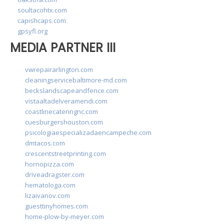
soultacohtx.com
capishcaps.com
gpsyfl.org
MEDIA PARTNER III
vwrepairarlington.com
cleaningservicebaltimore-md.com
beckslandscapeandfence.com
vistaaltadelveramendi.com
coastlinecateringnc.com
cuesburgershouston.com
psicologiaespecializadaencampeche.com
dmtacos.com
crescentstreetprinting.com
hornopizza.com
driveadragster.com
hematologa.com
lizaivanov.com
guesttinyhomes.com
home-plow-by-meyer.com