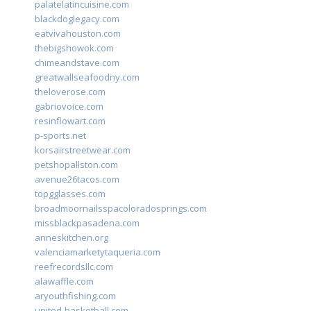
palatelatincuisine.com
blackdoglegacy.com
eatvivahouston.com
thebigshowok.com
chimeandstave.com
greatwallseafoodny.com
theloverose.com
gabriovoice.com
resinflowart.com
p-sports.net
korsairstreetwear.com
petshopallston.com
avenue26tacos.com
topgglasses.com
broadmoornailsspacoloradosprings.com
missblackpasadena.com
anneskitchen.org
valenciamarketytaqueria.com
reefrecordsllc.com
alawaffle.com
aryouthfishing.com
united-basketball.com