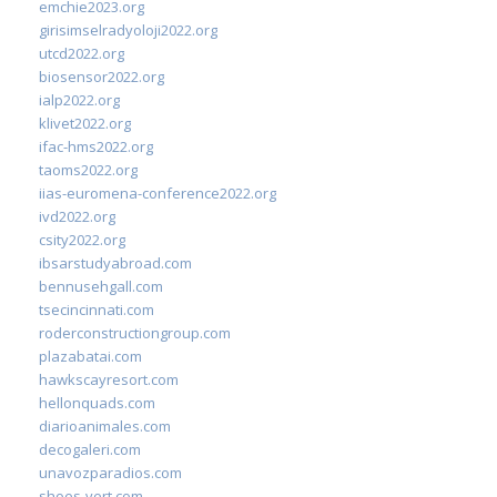
emchie2023.org
girisimselradyoloji2022.org
utcd2022.org
biosensor2022.org
ialp2022.org
klivet2022.org
ifac-hms2022.org
taoms2022.org
iias-euromena-conference2022.org
ivd2022.org
csity2022.org
ibsarstudyabroad.com
bennusehgall.com
tsecincinnati.com
roderconstructiongroup.com
plazabatai.com
hawkscayresort.com
hellonquads.com
diarioanimales.com
decogaleri.com
unavozparadios.com
shoes-vert.com