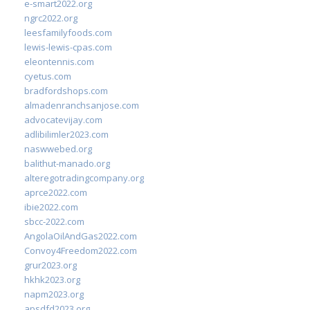
e-smart2022.org
ngrc2022.org
leesfamilyfoods.com
lewis-lewis-cpas.com
eleontennis.com
cyetus.com
bradfordshops.com
almadenranchsanjose.com
advocatevijay.com
adlibilimler2023.com
naswwebed.org
balithut-manado.org
alteregotradingcompany.org
aprce2022.com
ibie2022.com
sbcc-2022.com
AngolaOilAndGas2022.com
Convoy4Freedom2022.com
grur2023.org
hkhk2023.org
napm2023.org
apsdfd2023.org