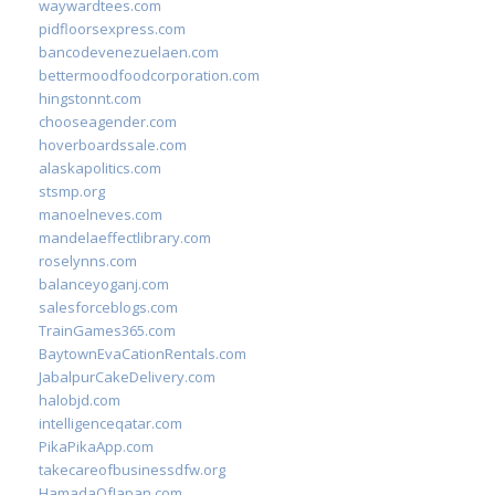
waywardtees.com
pidfloorsexpress.com
bancodevenezuelaen.com
bettermoodfoodcorporation.com
hingstonnt.com
chooseagender.com
hoverboardssale.com
alaskapolitics.com
stsmp.org
manoelneves.com
mandelaeffectlibrary.com
roselynns.com
balanceyoganj.com
salesforceblogs.com
TrainGames365.com
BaytownEvaCationRentals.com
JabalpurCakeDelivery.com
halobjd.com
intelligenceqatar.com
PikaPikaApp.com
takecareofbusinessdfw.org
HamadaOfJapan.com