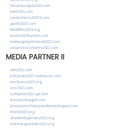
forumausape2023.com
imkl2023.com
careerfaircsd2023.com
apsth2023.com
MedItRio2023.org
lcicon2023boston.com
waitangidayfestival2022.com
vacancesscolaires2022.com
MEDIA PARTNER II
isth2022.com
p2b2pabi2023-makassar.com
wocfparis2023.org
sinc2023.com
scdlqatar2022-qa.com
thecolumbiagrill.com
provisionscheeseandwineshoppe.com
khedi2023.org
akademikgeriatri2023.org
marmarapediatri2023.org