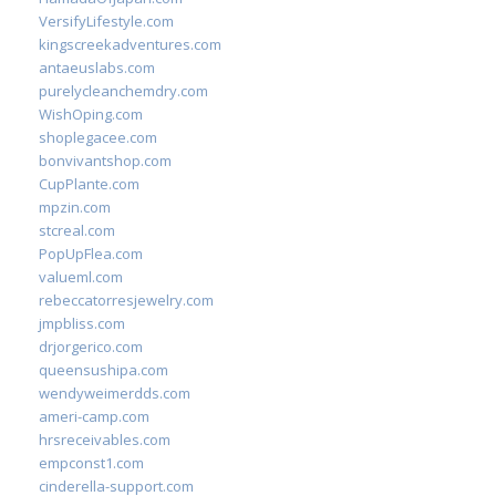
VersifyLifestyle.com
kingscreekadventures.com
antaeuslabs.com
purelycleanchemdry.com
WishOping.com
shoplegacee.com
bonvivantshop.com
CupPlante.com
mpzin.com
stcreal.com
PopUpFlea.com
valueml.com
rebeccatorresjewelry.com
jmpbliss.com
drjorgerico.com
queensushipa.com
wendyweimerdds.com
ameri-camp.com
hrsreceivables.com
empconst1.com
cinderella-support.com