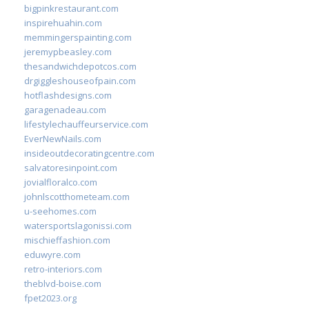
bigpinkrestaurant.com
inspirehuahin.com
memmingerspainting.com
jeremypbeasley.com
thesandwichdepotcos.com
drgiggleshouseofpain.com
hotflashdesigns.com
garagenadeau.com
lifestylechauffeurservice.com
EverNewNails.com
insideoutdecoratingcentre.com
salvatoresinpoint.com
jovialfloralco.com
johnlscotthometeam.com
u-seehomes.com
watersportslagonissi.com
mischieffashion.com
eduwyre.com
retro-interiors.com
theblvd-boise.com
fpet2023.org