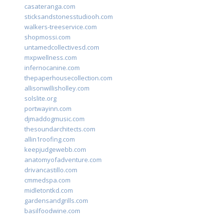
casateranga.com
sticksandstonesstudiooh.com
walkers-treeservice.com
shopmossi.com
untamedcollectivesd.com
mxpwellness.com
infernocanine.com
thepaperhousecollection.com
allisonwillisholley.com
solslite.org
portwayinn.com
djmaddogmusic.com
thesoundarchitects.com
allin1roofing.com
keepjudgewebb.com
anatomyofadventure.com
drivancastillo.com
cmmedspa.com
midletontkd.com
gardensandgrills.com
basilfoodwine.com