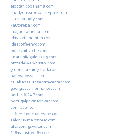
elbotanicopanama.com
shadyoaksrockportrvpark.com
jccoinlaundry.com
kautorepair.com
marjaeswinebar.com
elmazatlanclinton.com
ideacoffeenyc.com
odieschillicothe.com
lacantinitagalesburg.com
pizzadeliverybristol.com
greenstarsmogcheck.com
happypawspl.com
callahansautoservicecenter.com
georgiascornermarket.com
perfectfit24-7.com
portugalprivatedriver.com
von-racer.com
coffeeshopcharleston.com
salon104mainstreet.com
alkaspringswater.com
318mainstreet8h.com