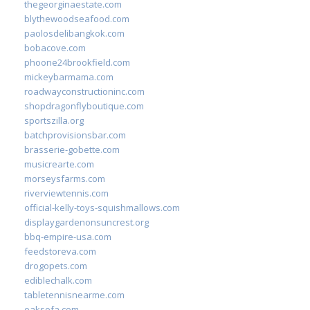
thegeorginaestate.com
blythewoodseafood.com
paolosdelibangkok.com
bobacove.com
phoone24brookfield.com
mickeybarmama.com
roadwayconstructioninc.com
shopdragonflyboutique.com
sportszilla.org
batchprovisionsbar.com
brasserie-gobette.com
musicrearte.com
morseysfarms.com
riverviewtennis.com
official-kelly-toys-squishmallows.com
displaygardenonsuncrest.org
bbq-empire-usa.com
feedstoreva.com
drogopets.com
ediblechalk.com
tabletennisnearme.com
oaksofa.com