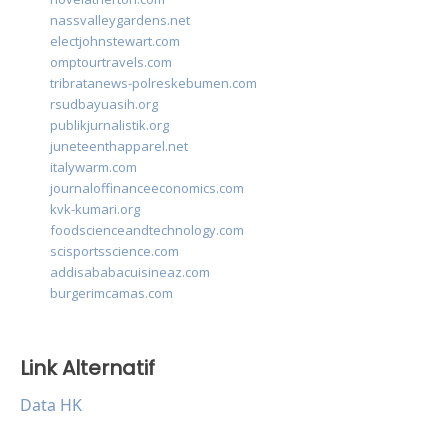
nassvalleygardens.net
electjohnstewart.com
omptourtravels.com
tribratanews-polreskebumen.com
rsudbayuasih.org
publikjurnalistik.org
juneteenthapparel.net
italywarm.com
journaloffinanceeconomics.com
kvk-kumari.org
foodscienceandtechnology.com
scisportsscience.com
addisababacuisineaz.com
burgerimcamas.com
Link Alternatif
Data HK