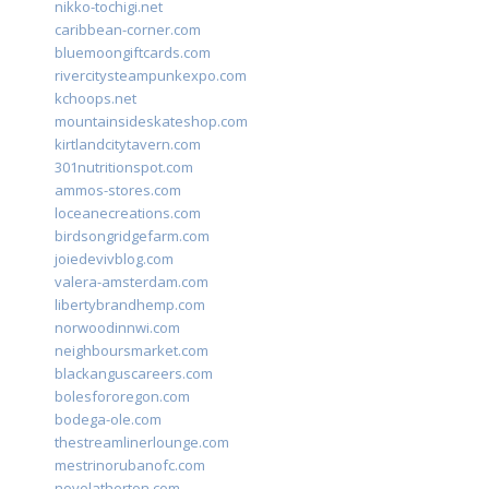
nikko-tochigi.net
caribbean-corner.com
bluemoongiftcards.com
rivercitysteampunkexpo.com
kchoops.net
mountainsideskateshop.com
kirtlandcitytavern.com
301nutritionspot.com
ammos-stores.com
loceanecreations.com
birdsongridgefarm.com
joiedevivblog.com
valera-amsterdam.com
libertybrandhemp.com
norwoodinnwi.com
neighboursmarket.com
blackanguscareers.com
bolesfororegon.com
bodega-ole.com
thestreamlinerlounge.com
mestrinorubanofc.com
novelatherton.com