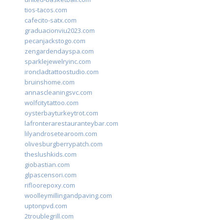
tios-tacos.com
cafecito-satx.com
graduacionviu2023.com
pecanjackstogo.com
zengardendayspa.com
sparklejewelryinc.com
ironcladtattoostudio.com
bruinshome.com
annascleaningsvc.com
wolfcitytattoo.com
oysterbayturkeytrot.com
lafronterarestauranteybar.com
lilyandrosetearoom.com
olivesburgberrypatch.com
theslushkids.com
giobastian.com
glpascensori.com
rifloorepoxy.com
woolleymillingandpaving.com
uptonpvd.com
2troublegrill.com