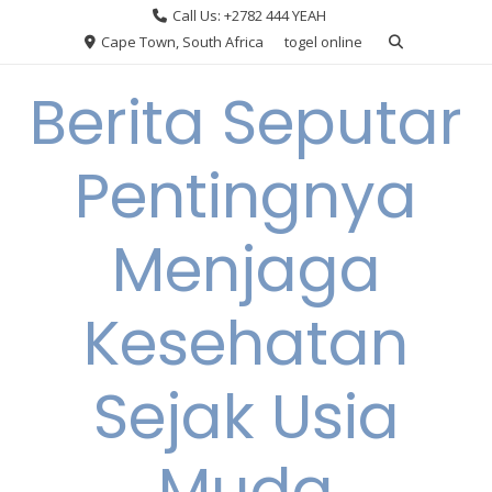
Skip
Call Us: +2782 444 YEAH
to
Cape Town, South Africa
togel online
content
Berita Seputar
Pentingnya
Menjaga
Kesehatan
Sejak Usia
Muda