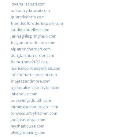
lovenailsspari.com
oakberry-kuwait.com
quartzliterary.com
friendsofbroderickpark.com
studiopiattellina.com
jannagrillspringfield.com
fujiyamacharleston.com
elpatronchardon.com
donglaishun-order.com
fiamc-rome2022.org
mariceworldessentials.com
lafisheriarestaurant.com
915jazzandmore.com
aguadulce-countryfair.com
jakehovis.com
bosswingsduluth.com
birminghamautocare.com
tonyscountrykitchen.com
jbellasnailspa.com
mychaihouse.com
alvisgrooming.com