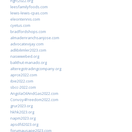
ngrc2022.org
leesfamilyfoods.com
lewis-lewis-cpas.com
eleontennis.com
cyetus.com
bradfordshops.com
almadenranchsanjose.com
advocatevijay.com
adlibilimler2023.com
naswwebed.org
balithut-manado.org
alteregotradingcompany.org
aprce2022.com
ibie2022.com
sbcc-2022.com
AngolaOilAndGas2022.com
Convoy4Freedom2022.com
grur2023.org
hkhk2023.org
napm2023.org
apsdfd2023.org
forumausape2023.com