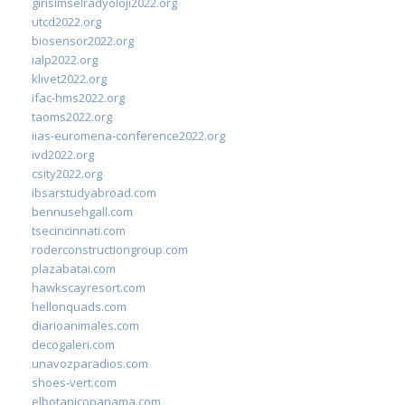
girisimselradyoloji2022.org
utcd2022.org
biosensor2022.org
ialp2022.org
klivet2022.org
ifac-hms2022.org
taoms2022.org
iias-euromena-conference2022.org
ivd2022.org
csity2022.org
ibsarstudyabroad.com
bennusehgall.com
tsecincinnati.com
roderconstructiongroup.com
plazabatai.com
hawkscayresort.com
hellonquads.com
diarioanimales.com
decogaleri.com
unavozparadios.com
shoes-vert.com
elbotanicopanama.com