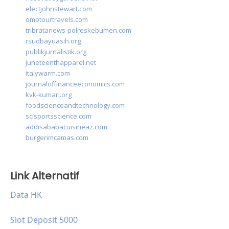
electjohnstewart.com
omptourtravels.com
tribratanews-polreskebumen.com
rsudbayuasih.org
publikjurnalistik.org
juneteenthapparel.net
italywarm.com
journaloffinanceeconomics.com
kvk-kumari.org
foodscienceandtechnology.com
scisportsscience.com
addisababacuisineaz.com
burgerimcamas.com
Link Alternatif
Data HK
Slot Deposit 5000