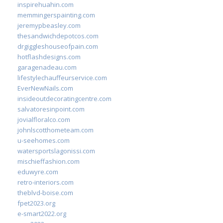
inspirehuahin.com
memmingerspainting.com
jeremypbeasley.com
thesandwichdepotcos.com
drgiggleshouseofpain.com
hotflashdesigns.com
garagenadeau.com
lifestylechauffeurservice.com
EverNewNails.com
insideoutdecoratingcentre.com
salvatoresinpoint.com
jovialfloralco.com
johnlscotthometeam.com
u-seehomes.com
watersportslagonissi.com
mischieffashion.com
eduwyre.com
retro-interiors.com
theblvd-boise.com
fpet2023.org
e-smart2022.org