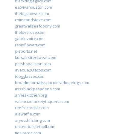
blackdoglegacy.com
eatvivahouston.com
thebigshowok.com
chimeandstave.com
greatwallseafoodny.com
theloverose.com
gabriovoice.com
resinflowart.com
p-sports.net
korsairstreetwear.com
petshopallston.com
avenue26tacos.com
topgglasses.com
broadmoornailsspacoloradosprings.com
missblackpasadena.com
anneskitchen.org
valenciamarketytaqueria.com
reefrecordsllc.com
alawaffle.com
aryouthfishing.com
united-basketball.com
tios-tacos.com