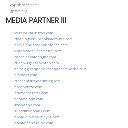
capishcaps.com
gpsyfl.org
MEDIA PARTNER III
vwrepairarlington.com
cleaningservicebaltimore-md.com
beckslandscapeandfence.com
vistaaltadelveramendi.com
coastlinecateringnc.com
cuesburgershouston.com
psicologiaespecializadaencampeche.com
dmtacos.com
crescentstreetprinting.com
hornopizza.com
driveadragster.com
hematologa.com
lizaivanov.com
guesttinyhomes.com
home-plow-by-meyer.com
palatelatincuisine.com