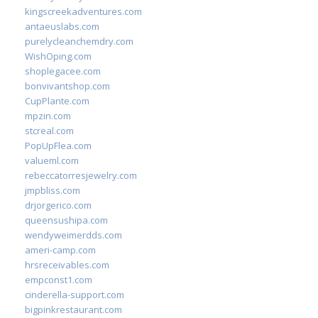
kingscreekadventures.com
antaeuslabs.com
purelycleanchemdry.com
WishOping.com
shoplegacee.com
bonvivantshop.com
CupPlante.com
mpzin.com
stcreal.com
PopUpFlea.com
valueml.com
rebeccatorresjewelry.com
jmpbliss.com
drjorgerico.com
queensushipa.com
wendyweimerdds.com
ameri-camp.com
hrsreceivables.com
empconst1.com
cinderella-support.com
bigpinkrestaurant.com