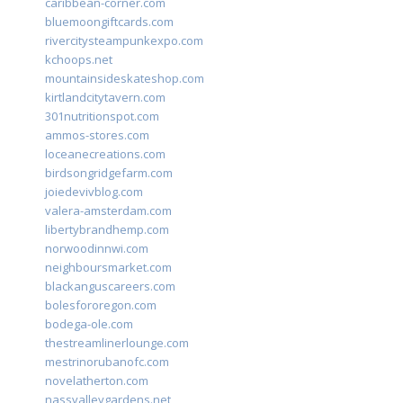
caribbean-corner.com
bluemoongiftcards.com
rivercitysteampunkexpo.com
kchoops.net
mountainsideskateshop.com
kirtlandcitytavern.com
301nutritionspot.com
ammos-stores.com
loceanecreations.com
birdsongridgefarm.com
joiedevivblog.com
valera-amsterdam.com
libertybrandhemp.com
norwoodinnwi.com
neighboursmarket.com
blackanguscareers.com
bolesfororegon.com
bodega-ole.com
thestreamlinerlounge.com
mestrinorubanofc.com
novelatherton.com
nassvalleygardens.net