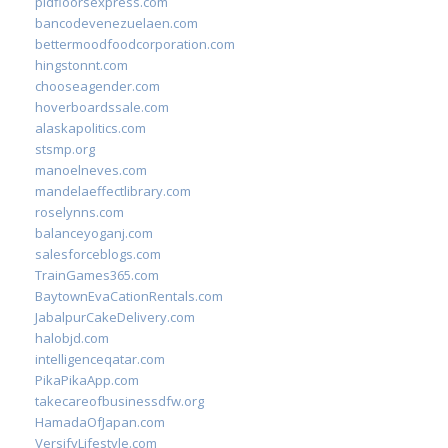
pidfloorsexpress.com
bancodevenezuelaen.com
bettermoodfoodcorporation.com
hingstonnt.com
chooseagender.com
hoverboardssale.com
alaskapolitics.com
stsmp.org
manoelneves.com
mandelaeffectlibrary.com
roselynns.com
balanceyoganj.com
salesforceblogs.com
TrainGames365.com
BaytownEvaCationRentals.com
JabalpurCakeDelivery.com
halobjd.com
intelligenceqatar.com
PikaPikaApp.com
takecareofbusinessdfw.org
HamadaOfJapan.com
VersifyLifestyle.com