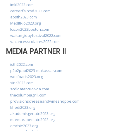
imkl2023.com
careerfaircsd2023.com
apsth2023.com
MedItRio2023.org
lcicon2023boston.com
waitangidayfestival2022.com
vacancesscolaires2022.com
MEDIA PARTNER II
isth2022.com
p2b2pabi2023-makassar.com
wocfparis2023.org
sinc2023.com
scdlqatar2022-qa.com
thecolumbiagrill.com
provisionscheeseandwineshoppe.com
khedi2023.org
akademikgeriatri2023.org
marmarapediatri2023.org
emchie2023.org