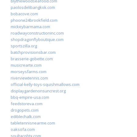
blythewoodseafood.com
paolosdelibangkok.com
bobacove.com
phoone24brookfield.com
mickeybarmama.com
roadwayconstructioninc.com
shopdragonflyboutique.com
sportszilla.org
batchprovisionsbar.com
brasserie-gobette.com
musicrearte.com
morseysfarms.com
riverviewtennis.com
official-kelly-toys-squishmallows.com
displaygardenonsuncrest.org
bbq-empire-usa.com
feedstoreva.com
drogopets.com
ediblechalk.com
tabletennisnearme.com
oaksofa.com
soultacohtx.com