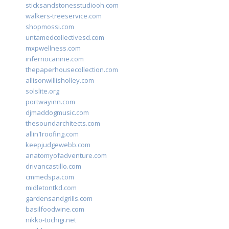
sticksandstonesstudiooh.com
walkers-treeservice.com
shopmossi.com
untamedcollectivesd.com
mxpwellness.com
infernocanine.com
thepaperhousecollection.com
allisonwillisholley.com
solslite.org
portwayinn.com
djmaddogmusic.com
thesoundarchitects.com
allin1roofing.com
keepjudgewebb.com
anatomyofadventure.com
drivancastillo.com
cmmedspa.com
midletontkd.com
gardensandgrills.com
basilfoodwine.com
nikko-tochigi.net