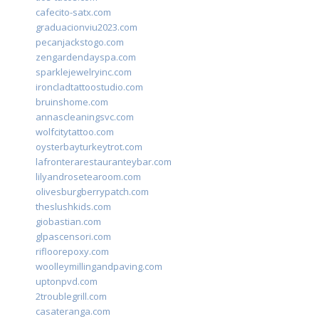
cafecito-satx.com
graduacionviu2023.com
pecanjackstogo.com
zengardendayspa.com
sparklejewelryinc.com
ironcladtattoostudio.com
bruinshome.com
annascleaningsvc.com
wolfcitytattoo.com
oysterbayturkeytrot.com
lafronterarestauranteybar.com
lilyandrosetearoom.com
olivesburgberrypatch.com
theslushkids.com
giobastian.com
glpascensori.com
rifloorepoxy.com
woolleymillingandpaving.com
uptonpvd.com
2troublegrill.com
casateranga.com