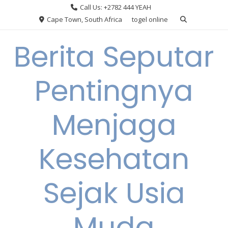
Skip
Call Us: +2782 444 YEAH
to
Cape Town, South Africa
togel online
content
Berita Seputar
Pentingnya
Menjaga
Kesehatan
Sejak Usia
Muda