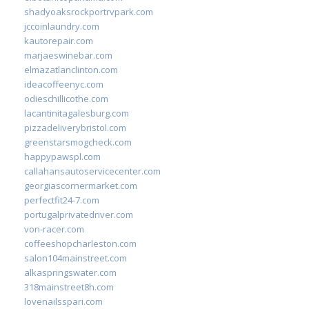
shadyoaksrockportrvpark.com
jccoinlaundry.com
kautorepair.com
marjaeswinebar.com
elmazatlanclinton.com
ideacoffeenyc.com
odieschillicothe.com
lacantinitagalesburg.com
pizzadeliverybristol.com
greenstarsmogcheck.com
happypawspl.com
callahansautoservicecenter.com
georgiascornermarket.com
perfectfit24-7.com
portugalprivatedriver.com
von-racer.com
coffeeshopcharleston.com
salon104mainstreet.com
alkaspringswater.com
318mainstreet8h.com
lovenailsspari.com