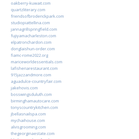
oakberry-kuwait.com
quartzliterary.com
friendsofbroderickpark.com
studiopiattellina.com
jannagrillspringfield.com
fujiyamacharleston.com
elpatronchardon.com
donglaishun-order.com
fiamc-rome2022.org
mariceworldessentials.com
lafisheriarestaurant.com
915jazzandmore.com
aguadulce-countryfair.com
jakehovis.com
bosswingsduluth.com
birminghamautocare.com
tonyscountrykitchen.com
jbellasnailspa.com
mychaihouse.com
alvisgrooming.com
thegeorginaestate.com