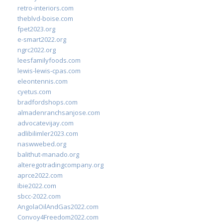
retro-interiors.com
theblvd-boise.com
fpet2023.org
e-smart2022.org
ngrc2022.org
leesfamilyfoods.com
lewis-lewis-cpas.com
eleontennis.com
cyetus.com
bradfordshops.com
almadenranchsanjose.com
advocatevijay.com
adlibilimler2023.com
naswwebed.org
balithut-manado.org
alteregotradingcompany.org
aprce2022.com
ibie2022.com
sbcc-2022.com
AngolaOilAndGas2022.com
Convoy4Freedom2022.com