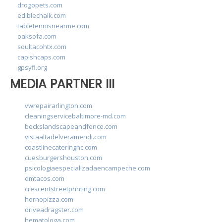
drogopets.com
ediblechalk.com
tabletennisnearme.com
oaksofa.com
soultacohtx.com
capishcaps.com
gpsyfl.org
MEDIA PARTNER III
vwrepairarlington.com
cleaningservicebaltimore-md.com
beckslandscapeandfence.com
vistaaltadelveramendi.com
coastlinecateringnc.com
cuesburgershouston.com
psicologiaespecializadaencampeche.com
dmtacos.com
crescentstreetprinting.com
hornopizza.com
driveadragster.com
hematologa.com