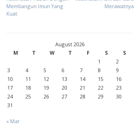
Membangun Imun Yang
Merawatnya
navigation
Kuat
August 2026
M
T
W
T
F
S
S
1
2
3
4
5
6
7
8
9
10
11
12
13
14
15
16
17
18
19
20
21
22
23
24
25
26
27
28
29
30
31
« Mar