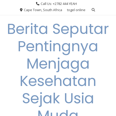
Skip
Call Us: +2782 444 YEAH
to
Cape Town, South Africa
togel online
content
Berita Seputar
Pentingnya
Menjaga
Kesehatan
Sejak Usia
Muda