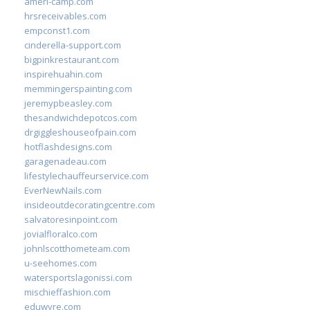
ameri-camp.com
hrsreceivables.com
empconst1.com
cinderella-support.com
bigpinkrestaurant.com
inspirehuahin.com
memmingerspainting.com
jeremypbeasley.com
thesandwichdepotcos.com
drgiggleshouseofpain.com
hotflashdesigns.com
garagenadeau.com
lifestylechauffeurservice.com
EverNewNails.com
insideoutdecoratingcentre.com
salvatoresinpoint.com
jovialfloralco.com
johnlscotthometeam.com
u-seehomes.com
watersportslagonissi.com
mischieffashion.com
eduwyre.com