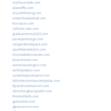
reefrecordsllc.com
alawaffle.com
aryouthfishing.com
united-basketball.com
tios-tacos.com
cafecito-satx.com
graduacionviu2023.com
pecanjackstogo.com
zengardendayspa.com
sparklejewelryinc.com
ironcladtattoostudio.com
bruinshome.com
annascleaningsvc.com
wolfcitytattoo.com
oysterbayturkeytrot.com
lafronterarestauranteybar.com
lilyandrosetearoom.com
olivesburgberrypatch.com
theslushkids.com
giobastian.com
glpascensori.com