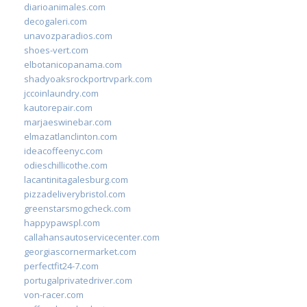
diarioanimales.com
decogaleri.com
unavozparadios.com
shoes-vert.com
elbotanicopanama.com
shadyoaksrockportrvpark.com
jccoinlaundry.com
kautorepair.com
marjaeswinebar.com
elmazatlanclinton.com
ideacoffeenyc.com
odieschillicothe.com
lacantinitagalesburg.com
pizzadeliverybristol.com
greenstarsmogcheck.com
happypawspl.com
callahansautoservicecenter.com
georgiascornermarket.com
perfectfit24-7.com
portugalprivatedriver.com
von-racer.com