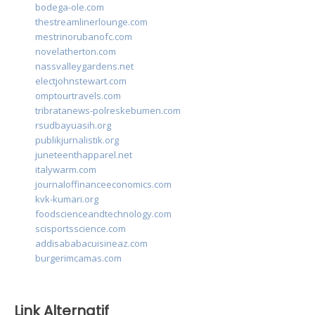
bodega-ole.com
thestreamlinerlounge.com
mestrinorubanofc.com
novelatherton.com
nassvalleygardens.net
electjohnstewart.com
omptourtravels.com
tribratanews-polreskebumen.com
rsudbayuasih.org
publikjurnalistik.org
juneteenthapparel.net
italywarm.com
journaloffinanceeconomics.com
kvk-kumari.org
foodscienceandtechnology.com
scisportsscience.com
addisababacuisineaz.com
burgerimcamas.com
Link Alternatif