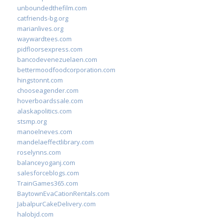
unboundedthefilm.com
catfriends-bg.org
marianlives.org
waywardtees.com
pidfloorsexpress.com
bancodevenezuelaen.com
bettermoodfoodcorporation.com
hingstonnt.com
chooseagender.com
hoverboardssale.com
alaskapolitics.com
stsmp.org
manoelneves.com
mandelaeffectlibrary.com
roselynns.com
balanceyoganj.com
salesforceblogs.com
TrainGames365.com
BaytownEvaCationRentals.com
JabalpurCakeDelivery.com
halobjd.com