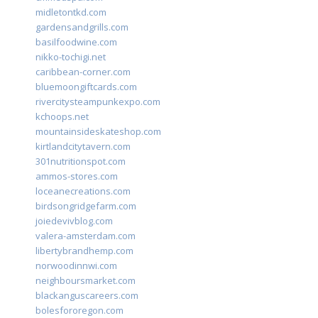
midletontkd.com
gardensandgrills.com
basilfoodwine.com
nikko-tochigi.net
caribbean-corner.com
bluemoongiftcards.com
rivercitysteampunkexpo.com
kchoops.net
mountainsideskateshop.com
kirtlandcitytavern.com
301nutritionspot.com
ammos-stores.com
loceanecreations.com
birdsongridgefarm.com
joiedevivblog.com
valera-amsterdam.com
libertybrandhemp.com
norwoodinnwi.com
neighboursmarket.com
blackanguscareers.com
bolesfororegon.com