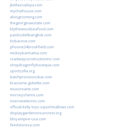
jbellasnailspa.com
mychaihouse.com
alvisgrooming.com
thegeorginaestate.com
blythewoodseafood.com
paolosdelibangkok.com
bobacove.com
phoone24brookfield.com
mickeybarmama.com
roadwayconstructioninc.com
shopdragonflyboutique.com
sportszilla.org
batchprovisionsbar.com
brasserie-gobette.com
musicrearte.com
morseysfarms.com
riverviewtennis.com
official-kelly-toys-squishmallows.com
displaygardenonsuncrest.org
bbq-empire-usa.com
feedstoreva.com