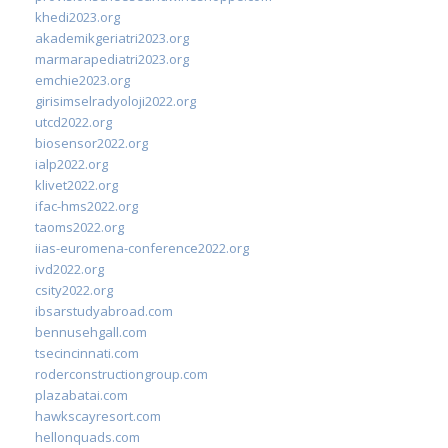
khedi2023.org
akademikgeriatri2023.org
marmarapediatri2023.org
emchie2023.org
girisimselradyoloji2022.org
utcd2022.org
biosensor2022.org
ialp2022.org
klivet2022.org
ifac-hms2022.org
taoms2022.org
iias-euromena-conference2022.org
ivd2022.org
csity2022.org
ibsarstudyabroad.com
bennusehgall.com
tsecincinnati.com
roderconstructiongroup.com
plazabatai.com
hawkscayresort.com
hellonquads.com