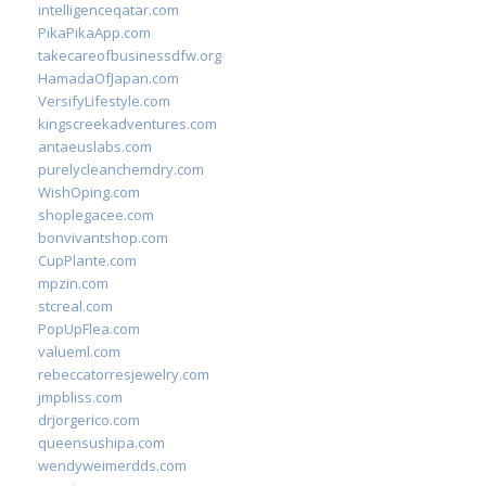
intelligenceqatar.com
PikaPikaApp.com
takecareofbusinessdfw.org
HamadaOfJapan.com
VersifyLifestyle.com
kingscreekadventures.com
antaeuslabs.com
purelycleanchemdry.com
WishOping.com
shoplegacee.com
bonvivantshop.com
CupPlante.com
mpzin.com
stcreal.com
PopUpFlea.com
valueml.com
rebeccatorresjewelry.com
jmpbliss.com
drjorgerico.com
queensushipa.com
wendyweimerdds.com