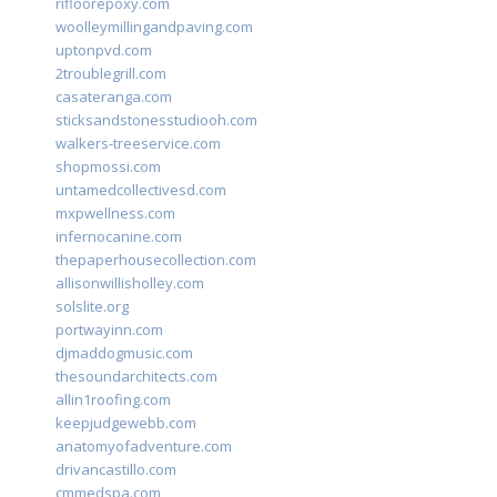
rifloorepoxy.com
woolleymillingandpaving.com
uptonpvd.com
2troublegrill.com
casateranga.com
sticksandstonesstudiooh.com
walkers-treeservice.com
shopmossi.com
untamedcollectivesd.com
mxpwellness.com
infernocanine.com
thepaperhousecollection.com
allisonwillisholley.com
solslite.org
portwayinn.com
djmaddogmusic.com
thesoundarchitects.com
allin1roofing.com
keepjudgewebb.com
anatomyofadventure.com
drivancastillo.com
cmmedspa.com