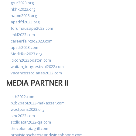
grur2023.org
hkhk2023.org
napm2023.org
apsdfd2023.org
forumausape2023.com
imkl2023.com
careerfaircsd2023.com
apsth2023.com
MedItRio2023.org
lcicon2023boston.com
waitangidayfestival2022.com
vacancesscolaires2022.com
MEDIA PARTNER II
isth2022.com
p2b2pabi2023-makassar.com
wocfparis2023.org
sinc2023.com
scdlqatar2022-qa.com
thecolumbiagrill.com
provisionscheeseandwineshoppe.com