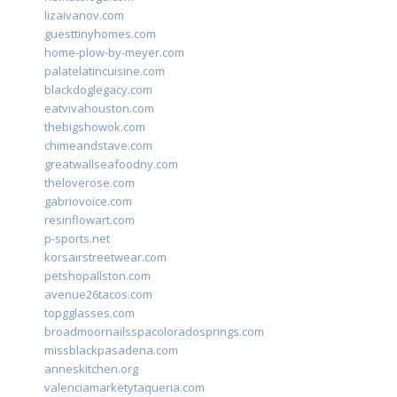
lizaivanov.com
guesttinyhomes.com
home-plow-by-meyer.com
palatelatincuisine.com
blackdoglegacy.com
eatvivahouston.com
thebigshowok.com
chimeandstave.com
greatwallseafoodny.com
theloverose.com
gabriovoice.com
resinflowart.com
p-sports.net
korsairstreetwear.com
petshopallston.com
avenue26tacos.com
topgglasses.com
broadmoornailsspacoloradosprings.com
missblackpasadena.com
anneskitchen.org
valenciamarketytaqueria.com