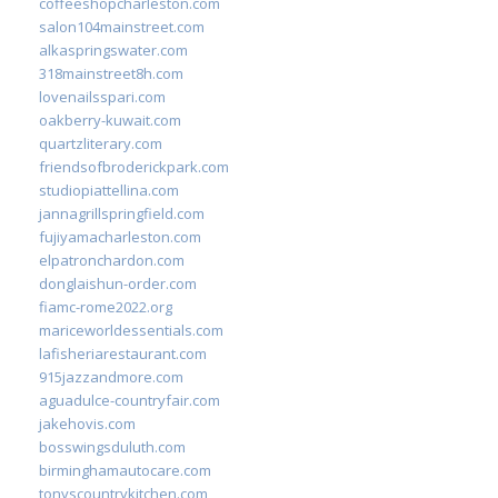
coffeeshopcharleston.com
salon104mainstreet.com
alkaspringswater.com
318mainstreet8h.com
lovenailsspari.com
oakberry-kuwait.com
quartzliterary.com
friendsofbroderickpark.com
studiopiattellina.com
jannagrillspringfield.com
fujiyamacharleston.com
elpatronchardon.com
donglaishun-order.com
fiamc-rome2022.org
mariceworldessentials.com
lafisheriarestaurant.com
915jazzandmore.com
aguadulce-countryfair.com
jakehovis.com
bosswingsduluth.com
birminghamautocare.com
tonyscountrykitchen.com