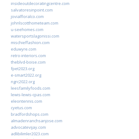
insideoutdecoratingcentre.com
salvatoresinpoint.com
jovialfloralco.com
johnlscotthometeam.com
u-seehomes.com
watersportslagonissi.com
mischieffashion.com
eduwyre.com
retro-interiors.com
theblvd-boise.com
fpet2023.org
e-smart2022.org
ngrc2022.org
leesfamilyfoods.com
lewis-lewis-cpas.com
eleontennis.com
cyetus.com
bradfordshops.com
almadenranchsanjose.com
advocatevijay.com
adlibilimler2023.com