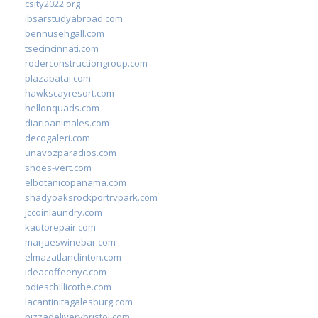
csity2022.org
ibsarstudyabroad.com
bennusehgall.com
tsecincinnati.com
roderconstructiongroup.com
plazabatai.com
hawkscayresort.com
hellonquads.com
diarioanimales.com
decogaleri.com
unavozparadios.com
shoes-vert.com
elbotanicopanama.com
shadyoaksrockportrvpark.com
jccoinlaundry.com
kautorepair.com
marjaeswinebar.com
elmazatlanclinton.com
ideacoffeenyc.com
odieschillicothe.com
lacantinitagalesburg.com
pizzadeliverybristol.com