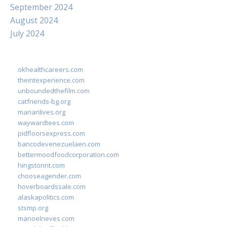
September 2024
August 2024
July 2024
okhealthcareers.com
theintexperience.com
unboundedthefilm.com
catfriends-bg.org
marianlives.org
waywardtees.com
pidfloorsexpress.com
bancodevenezuelaen.com
bettermoodfoodcorporation.com
hingstonnt.com
chooseagender.com
hoverboardssale.com
alaskapolitics.com
stsmp.org
manoelneves.com