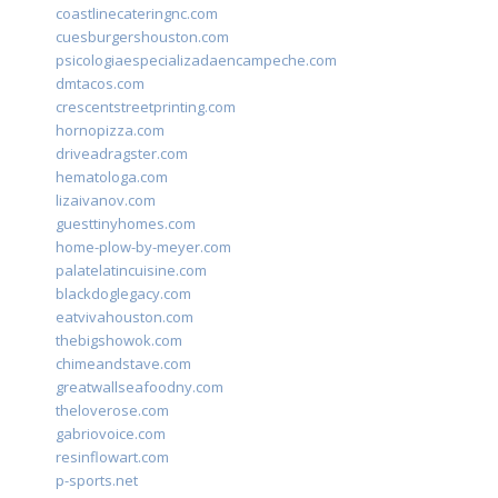
coastlinecateringnc.com
cuesburgershouston.com
psicologiaespecializadaencampeche.com
dmtacos.com
crescentstreetprinting.com
hornopizza.com
driveadragster.com
hematologa.com
lizaivanov.com
guesttinyhomes.com
home-plow-by-meyer.com
palatelatincuisine.com
blackdoglegacy.com
eatvivahouston.com
thebigshowok.com
chimeandstave.com
greatwallseafoodny.com
theloverose.com
gabriovoice.com
resinflowart.com
p-sports.net