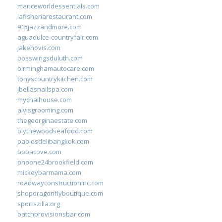
mariceworldessentials.com
lafisheriarestaurant.com
915jazzandmore.com
aguadulce-countryfair.com
jakehovis.com
bosswingsduluth.com
birminghamautocare.com
tonyscountrykitchen.com
jbellasnailspa.com
mychaihouse.com
alvisgrooming.com
thegeorginaestate.com
blythewoodseafood.com
paolosdelibangkok.com
bobacove.com
phoone24brookfield.com
mickeybarmama.com
roadwayconstructioninc.com
shopdragonflyboutique.com
sportszilla.org
batchprovisionsbar.com