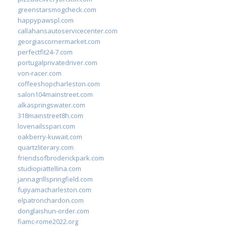
greenstarsmogcheck.com
happypawspl.com
callahansautoservicecenter.com
georgiascornermarket.com
perfectfit24-7.com
portugalprivatedriver.com
von-racer.com
coffeeshopcharleston.com
salon104mainstreet.com
alkaspringswater.com
318mainstreet8h.com
lovenailsspari.com
oakberry-kuwait.com
quartzliterary.com
friendsofbroderickpark.com
studiopiattellina.com
jannagrillspringfield.com
fujiyamacharleston.com
elpatronchardon.com
donglaishun-order.com
fiamc-rome2022.org