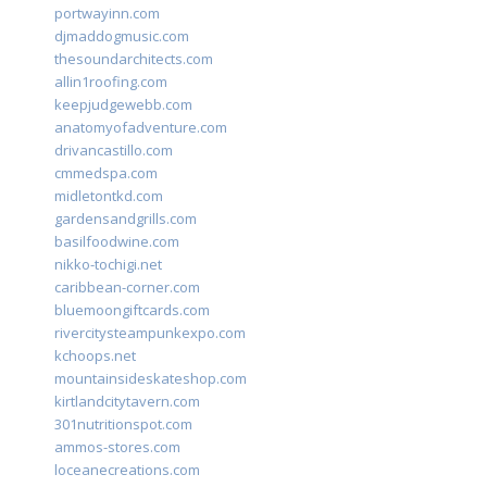
portwayinn.com
djmaddogmusic.com
thesoundarchitects.com
allin1roofing.com
keepjudgewebb.com
anatomyofadventure.com
drivancastillo.com
cmmedspa.com
midletontkd.com
gardensandgrills.com
basilfoodwine.com
nikko-tochigi.net
caribbean-corner.com
bluemoongiftcards.com
rivercitysteampunkexpo.com
kchoops.net
mountainsideskateshop.com
kirtlandcitytavern.com
301nutritionspot.com
ammos-stores.com
loceanecreations.com