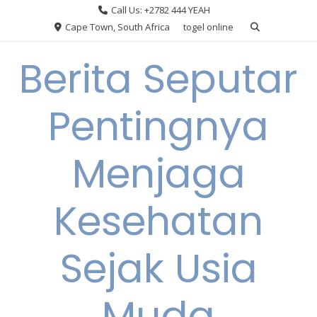
Skip
Call Us: +2782 444 YEAH
to
Cape Town, South Africa
togel online
content
Berita Seputar
Pentingnya
Menjaga
Kesehatan
Sejak Usia
Muda