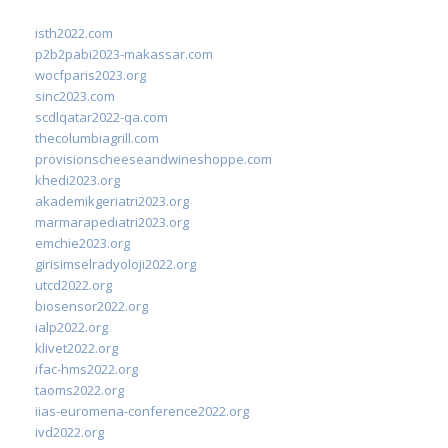
isth2022.com
p2b2pabi2023-makassar.com
wocfparis2023.org
sinc2023.com
scdlqatar2022-qa.com
thecolumbiagrill.com
provisionscheeseandwineshoppe.com
khedi2023.org
akademikgeriatri2023.org
marmarapediatri2023.org
emchie2023.org
girisimselradyoloji2022.org
utcd2022.org
biosensor2022.org
ialp2022.org
klivet2022.org
ifac-hms2022.org
taoms2022.org
iias-euromena-conference2022.org
ivd2022.org