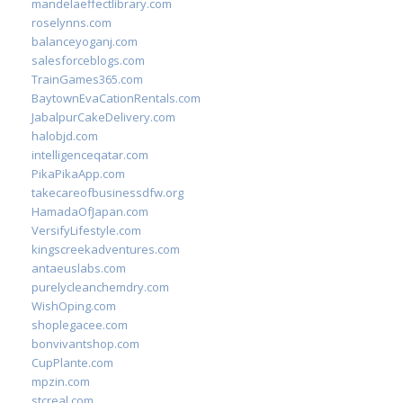
mandelaeffectlibrary.com
roselynns.com
balanceyoganj.com
salesforceblogs.com
TrainGames365.com
BaytownEvaCationRentals.com
JabalpurCakeDelivery.com
halobjd.com
intelligenceqatar.com
PikaPikaApp.com
takecareofbusinessdfw.org
HamadaOfJapan.com
VersifyLifestyle.com
kingscreekadventures.com
antaeuslabs.com
purelycleanchemdry.com
WishOping.com
shoplegacee.com
bonvivantshop.com
CupPlante.com
mpzin.com
stcreal.com