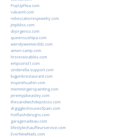
PopUpFlea.com
valueml.com
rebeccatorresjewelry.com
jmpbliss.com
drjorgerico.com
queensushipa.com
wendyweimerdds.com
ameri-camp.com
hrsreceivables.com
empconst1.com
cinderella-support.com
bigpinkrestaurant.com
inspirehuahin.com
memmingerspainting.com
jeremypbeasley.com
thesandwichdepotcos.com
drgiggleshouseofpain.com
hotflashdesigns.com
garagenadeau.com
lifestylechauffeurservice.com
EverNewNails.com