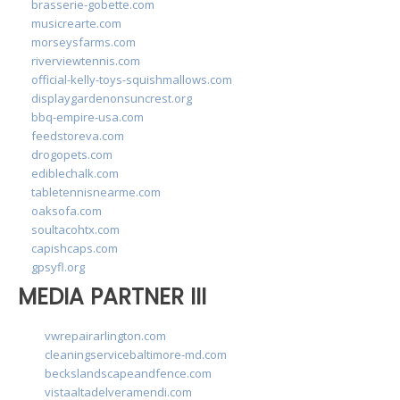
brasserie-gobette.com
musicrearte.com
morseysfarms.com
riverviewtennis.com
official-kelly-toys-squishmallows.com
displaygardenonsuncrest.org
bbq-empire-usa.com
feedstoreva.com
drogopets.com
ediblechalk.com
tabletennisnearme.com
oaksofa.com
soultacohtx.com
capishcaps.com
gpsyfl.org
MEDIA PARTNER III
vwrepairarlington.com
cleaningservicebaltimore-md.com
beckslandscapeandfence.com
vistaaltadelveramendi.com