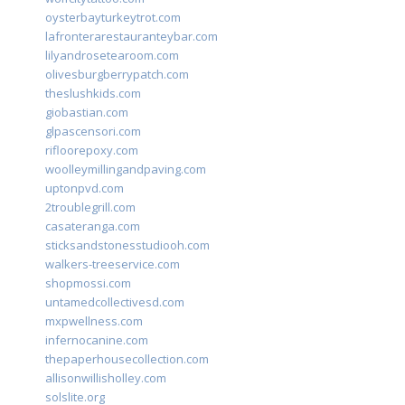
oysterbayturkeytrot.com
lafronterarestauranteybar.com
lilyandrosetearoom.com
olivesburgberrypatch.com
theslushkids.com
giobastian.com
glpascensori.com
rifloorepoxy.com
woolleymillingandpaving.com
uptonpvd.com
2troublegrill.com
casateranga.com
sticksandstonesstudiooh.com
walkers-treeservice.com
shopmossi.com
untamedcollectivesd.com
mxpwellness.com
infernocanine.com
thepaperhousecollection.com
allisonwillisholley.com
solslite.org