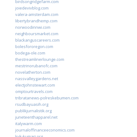
birdsongridgefarm.com
joiedevivblog.com
valera-amsterdam.com
libertybrandhemp.com
norwoodinnwi.com
neighboursmarket.com
blackanguscareers.com
bolesfororegon.com
bodega-ole.com
thestreamlinerlounge.com
mestrinorubanofc.com
novelatherton.com
nassvalleygardens.net
electjohnstewart.com
omptourtravels.com
tribratanews-polreskebumen.com
rsudbayuasih.org
publikjurnalistik.org
juneteenthapparel.net
italywarm.com
journaloffinanceeconomics.com
kvk-kumari.org