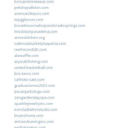
korsairstreetwear.com
petshopallston.com
avenue26tacos.com
topgglasses.com
broadmoornailsspacoloradosprings.com
missblackpasadena.com
anneskitchen.org
valenciamarketytaqueria.com
reefrecordsllc.com
alawaffle.com
aryouthfishing.com
united-basketball.com
tios-tacos.com
cafecito-satx.com
graduacionviu2023.com
pecanjackstogo.com
zengardendayspa.com
sparklejewelryinc.com
ironcladtattoostudio.com
bruinshome.com
annascleaningsvc.com
wolfcitytattoo.com