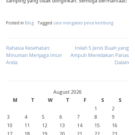
samping yang tidak diinginkan. Semoga bermanfaat!
Posted in
Blog
Tagged
cara mengatasi perut kembung
Post
Rahasia Kesehatan:
Inilah 5 Jenis Buah yang
Minuman Menjaga Imun
Ampuh Meredakan Panas
Anda
Dalam
navigation
August 2026
M
T
W
T
F
S
S
1
2
3
4
5
6
7
8
9
10
11
12
13
14
15
16
17
18
19
20
21
22
23