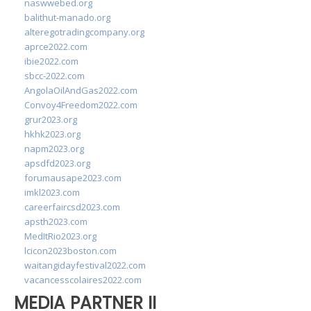
naswwebed.org
balithut-manado.org
alteregotradingcompany.org
aprce2022.com
ibie2022.com
sbcc-2022.com
AngolaOilAndGas2022.com
Convoy4Freedom2022.com
grur2023.org
hkhk2023.org
napm2023.org
apsdfd2023.org
forumausape2023.com
imkl2023.com
careerfaircsd2023.com
apsth2023.com
MedItRio2023.org
lcicon2023boston.com
waitangidayfestival2022.com
vacancesscolaires2022.com
MEDIA PARTNER II