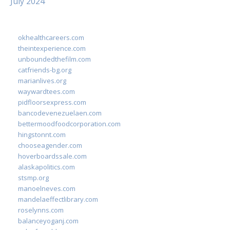
July 2024
okhealthcareers.com
theintexperience.com
unboundedthefilm.com
catfriends-bg.org
marianlives.org
waywardtees.com
pidfloorsexpress.com
bancodevenezuelaen.com
bettermoodfoodcorporation.com
hingstonnt.com
chooseagender.com
hoverboardssale.com
alaskapolitics.com
stsmp.org
manoelneves.com
mandelaeffectlibrary.com
roselynns.com
balanceyoganj.com