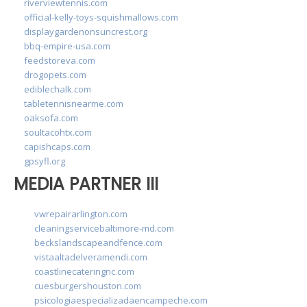
riverviewtennis.com
official-kelly-toys-squishmallows.com
displaygardenonsuncrest.org
bbq-empire-usa.com
feedstoreva.com
drogopets.com
ediblechalk.com
tabletennisnearme.com
oaksofa.com
soultacohtx.com
capishcaps.com
gpsyfl.org
MEDIA PARTNER III
vwrepairarlington.com
cleaningservicebaltimore-md.com
beckslandscapeandfence.com
vistaaltadelveramendi.com
coastlinecateringnc.com
cuesburgershouston.com
psicologiaespecializadaencampeche.com