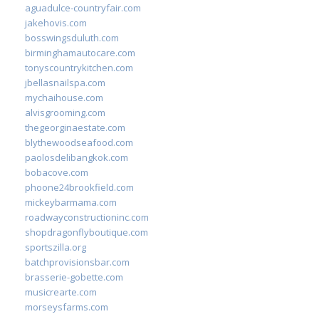
aguadulce-countryfair.com
jakehovis.com
bosswingsduluth.com
birminghamautocare.com
tonyscountrykitchen.com
jbellasnailspa.com
mychaihouse.com
alvisgrooming.com
thegeorginaestate.com
blythewoodseafood.com
paolosdelibangkok.com
bobacove.com
phoone24brookfield.com
mickeybarmama.com
roadwayconstructioninc.com
shopdragonflyboutique.com
sportszilla.org
batchprovisionsbar.com
brasserie-gobette.com
musicrearte.com
morseysfarms.com