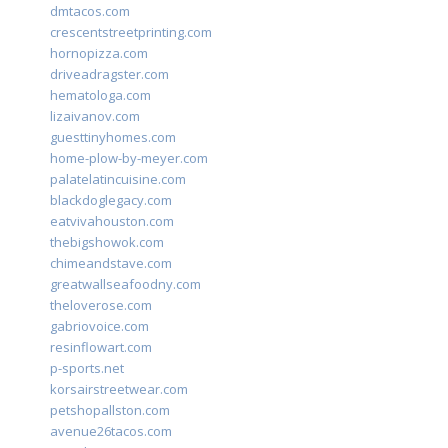
dmtacos.com
crescentstreetprinting.com
hornopizza.com
driveadragster.com
hematologa.com
lizaivanov.com
guesttinyhomes.com
home-plow-by-meyer.com
palatelatincuisine.com
blackdoglegacy.com
eatvivahouston.com
thebigshowok.com
chimeandstave.com
greatwallseafoodny.com
theloverose.com
gabriovoice.com
resinflowart.com
p-sports.net
korsairstreetwear.com
petshopallston.com
avenue26tacos.com