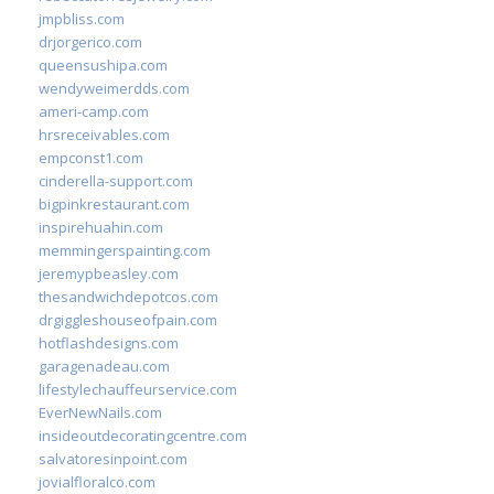
jmpbliss.com
drjorgerico.com
queensushipa.com
wendyweimerdds.com
ameri-camp.com
hrsreceivables.com
empconst1.com
cinderella-support.com
bigpinkrestaurant.com
inspirehuahin.com
memmingerspainting.com
jeremypbeasley.com
thesandwichdepotcos.com
drgiggleshouseofpain.com
hotflashdesigns.com
garagenadeau.com
lifestylechauffeurservice.com
EverNewNails.com
insideoutdecoratingcentre.com
salvatoresinpoint.com
jovialfloralco.com