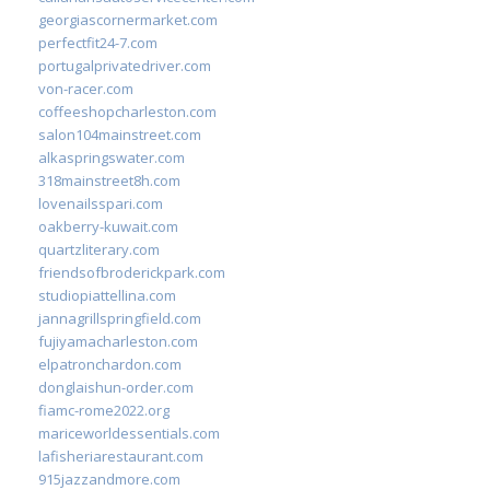
georgiascornermarket.com
perfectfit24-7.com
portugalprivatedriver.com
von-racer.com
coffeeshopcharleston.com
salon104mainstreet.com
alkaspringswater.com
318mainstreet8h.com
lovenailsspari.com
oakberry-kuwait.com
quartzliterary.com
friendsofbroderickpark.com
studiopiattellina.com
jannagrillspringfield.com
fujiyamacharleston.com
elpatronchardon.com
donglaishun-order.com
fiamc-rome2022.org
mariceworldessentials.com
lafisheriarestaurant.com
915jazzandmore.com