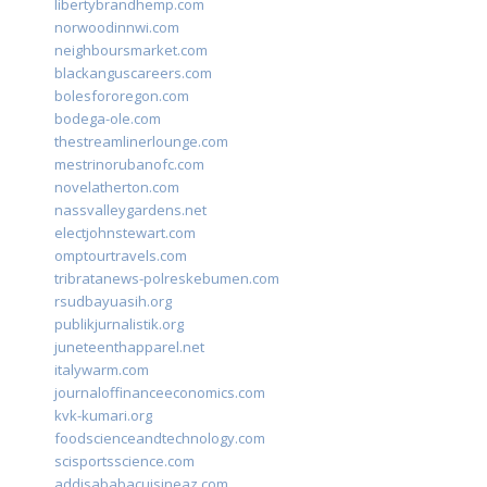
libertybrandhemp.com
norwoodinnwi.com
neighboursmarket.com
blackanguscareers.com
bolesfororegon.com
bodega-ole.com
thestreamlinerlounge.com
mestrinorubanofc.com
novelatherton.com
nassvalleygardens.net
electjohnstewart.com
omptourtravels.com
tribratanews-polreskebumen.com
rsudbayuasih.org
publikjurnalistik.org
juneteenthapparel.net
italywarm.com
journaloffinanceeconomics.com
kvk-kumari.org
foodscienceandtechnology.com
scisportsscience.com
addisababacuisineaz.com