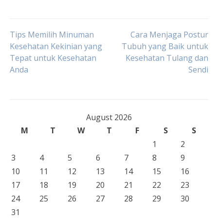
Post
Tips Memilih Minuman
Cara Menjaga Postur
Kesehatan Kekinian yang
Tubuh yang Baik untuk
Tepat untuk Kesehatan
Kesehatan Tulang dan
navigation
Anda
Sendi
August 2026
M
T
W
T
F
S
S
1
2
3
4
5
6
7
8
9
10
11
12
13
14
15
16
17
18
19
20
21
22
23
24
25
26
27
28
29
30
31