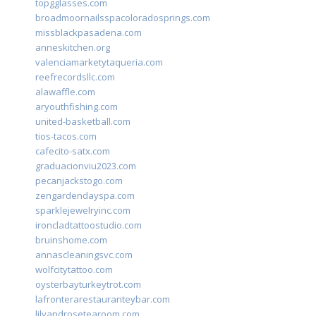
topgglasses.com
broadmoornailsspacoloradosprings.com
missblackpasadena.com
anneskitchen.org
valenciamarketytaqueria.com
reefrecordsllc.com
alawaffle.com
aryouthfishing.com
united-basketball.com
tios-tacos.com
cafecito-satx.com
graduacionviu2023.com
pecanjackstogo.com
zengardendayspa.com
sparklejewelryinc.com
ironcladtattoostudio.com
bruinshome.com
annascleaningsvc.com
wolfcitytattoo.com
oysterbayturkeytrot.com
lafronterarestauranteybar.com
lilyandrosetearoom.com