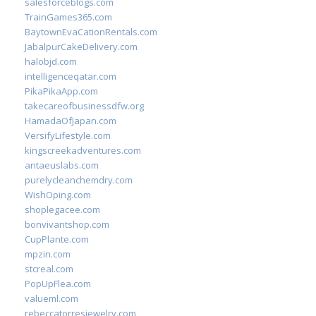
salesforceblogs.com
TrainGames365.com
BaytownEvaCationRentals.com
JabalpurCakeDelivery.com
halobjd.com
intelligenceqatar.com
PikaPikaApp.com
takecareofbusinessdfw.org
HamadaOfJapan.com
VersifyLifestyle.com
kingscreekadventures.com
antaeuslabs.com
purelycleanchemdry.com
WishOping.com
shoplegacee.com
bonvivantshop.com
CupPlante.com
mpzin.com
stcreal.com
PopUpFlea.com
valueml.com
rebeccatorresjewelry.com