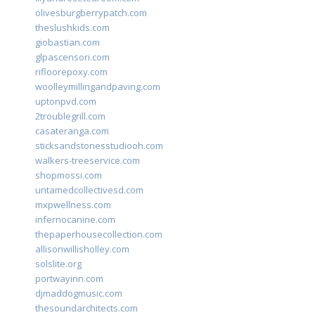
olivesburgberrypatch.com
theslushkids.com
giobastian.com
glpascensori.com
rifloorepoxy.com
woolleymillingandpaving.com
uptonpvd.com
2troublegrill.com
casateranga.com
sticksandstonesstudiooh.com
walkers-treeservice.com
shopmossi.com
untamedcollectivesd.com
mxpwellness.com
infernocanine.com
thepaperhousecollection.com
allisonwillisholley.com
solslite.org
portwayinn.com
djmaddogmusic.com
thesoundarchitects.com