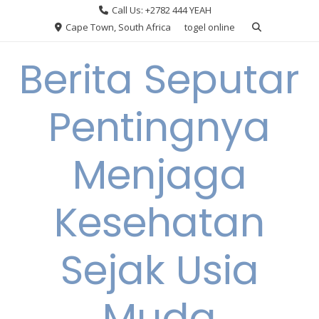
Skip
Call Us: +2782 444 YEAH
to
Cape Town, South Africa
togel online
content
Berita Seputar
Pentingnya
Menjaga
Kesehatan
Sejak Usia
Muda