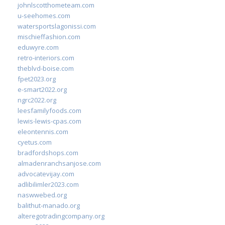
johnlscotthometeam.com
u-seehomes.com
watersportslagonissi.com
mischieffashion.com
eduwyre.com
retro-interiors.com
theblvd-boise.com
fpet2023.org
e-smart2022.org
ngrc2022.org
leesfamilyfoods.com
lewis-lewis-cpas.com
eleontennis.com
cyetus.com
bradfordshops.com
almadenranchsanjose.com
advocatevijay.com
adlibilimler2023.com
naswwebed.org
balithut-manado.org
alteregotradingcompany.org