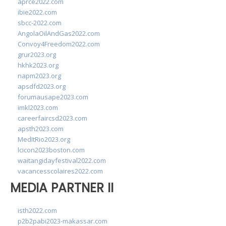
aprce2022.com
ibie2022.com
sbcc-2022.com
AngolaOilAndGas2022.com
Convoy4Freedom2022.com
grur2023.org
hkhk2023.org
napm2023.org
apsdfd2023.org
forumausape2023.com
imkl2023.com
careerfaircsd2023.com
apsth2023.com
MedItRio2023.org
lcicon2023boston.com
waitangidayfestival2022.com
vacancesscolaires2022.com
MEDIA PARTNER II
isth2022.com
p2b2pabi2023-makassar.com