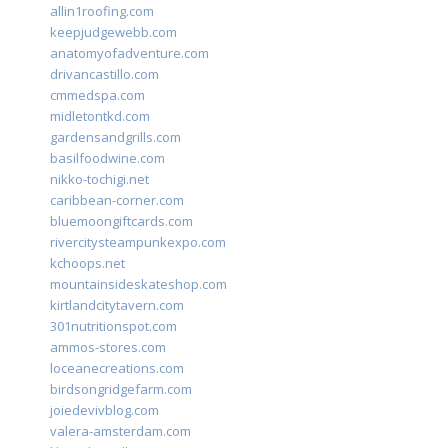
allin1roofing.com
keepjudgewebb.com
anatomyofadventure.com
drivancastillo.com
cmmedspa.com
midletontkd.com
gardensandgrills.com
basilfoodwine.com
nikko-tochigi.net
caribbean-corner.com
bluemoongiftcards.com
rivercitysteampunkexpo.com
kchoops.net
mountainsideskateshop.com
kirtlandcitytavern.com
301nutritionspot.com
ammos-stores.com
loceanecreations.com
birdsongridgefarm.com
joiedevivblog.com
valera-amsterdam.com