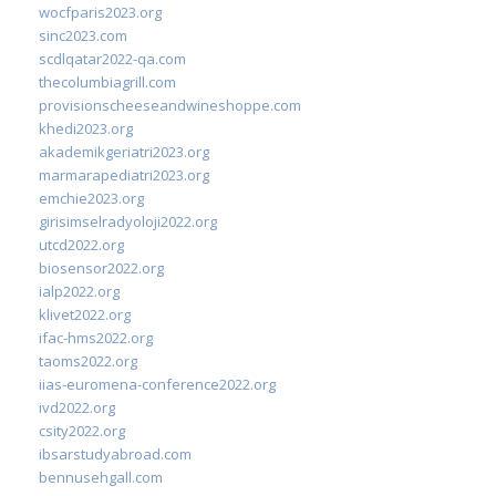
wocfparis2023.org
sinc2023.com
scdlqatar2022-qa.com
thecolumbiagrill.com
provisionscheeseandwineshoppe.com
khedi2023.org
akademikgeriatri2023.org
marmarapediatri2023.org
emchie2023.org
girisimselradyoloji2022.org
utcd2022.org
biosensor2022.org
ialp2022.org
klivet2022.org
ifac-hms2022.org
taoms2022.org
iias-euromena-conference2022.org
ivd2022.org
csity2022.org
ibsarstudyabroad.com
bennusehgall.com