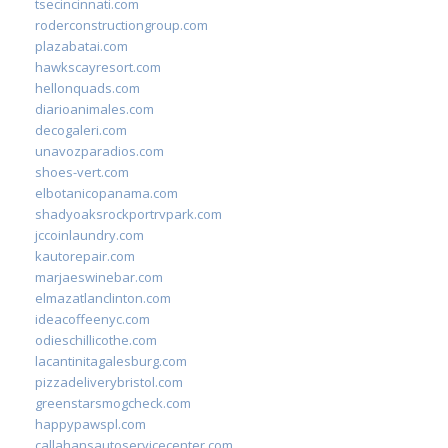
tsecincinnati.com
roderconstructiongroup.com
plazabatai.com
hawkscayresort.com
hellonquads.com
diarioanimales.com
decogaleri.com
unavozparadios.com
shoes-vert.com
elbotanicopanama.com
shadyoaksrockportrvpark.com
jccoinlaundry.com
kautorepair.com
marjaeswinebar.com
elmazatlanclinton.com
ideacoffeenyc.com
odieschillicothe.com
lacantinitagalesburg.com
pizzadeliverybristol.com
greenstarsmogcheck.com
happypawspl.com
callahansautoservicecenter.com