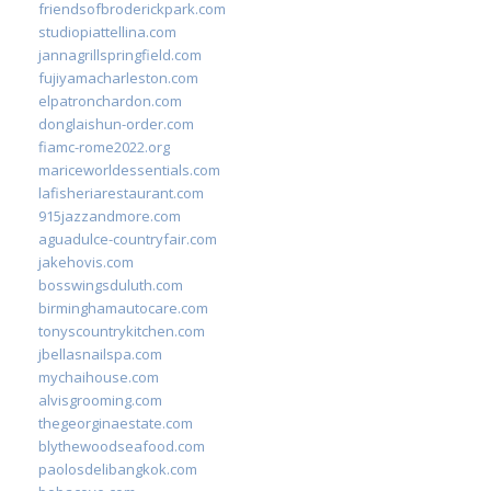
friendsofbroderickpark.com
studiopiattellina.com
jannagrillspringfield.com
fujiyamacharleston.com
elpatronchardon.com
donglaishun-order.com
fiamc-rome2022.org
mariceworldessentials.com
lafisheriarestaurant.com
915jazzandmore.com
aguadulce-countryfair.com
jakehovis.com
bosswingsduluth.com
birminghamautocare.com
tonyscountrykitchen.com
jbellasnailspa.com
mychaihouse.com
alvisgrooming.com
thegeorginaestate.com
blythewoodseafood.com
paolosdelibangkok.com