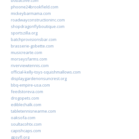
bobacove.com
phoone24brookfield.com
mickeybarmama.com
roadwayconstructioninc.com
shopdragonflyboutique.com
sportszilla.org
batchprovisionsbar.com
brasserie-gobette.com
musicrearte.com
morseysfarms.com
riverviewtennis.com
official-kelly-toys-squishmallows.com
displaygardenonsuncrest.org
bbq-empire-usa.com
feedstoreva.com
drogopets.com
ediblechalk.com
tabletennisnearme.com
oaksofa.com
soultacohtx.com
capishcaps.com
gpsyfl.org