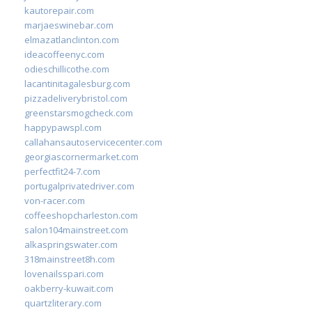
kautorepair.com
marjaeswinebar.com
elmazatlanclinton.com
ideacoffeenyc.com
odieschillicothe.com
lacantinitagalesburg.com
pizzadeliverybristol.com
greenstarsmogcheck.com
happypawspl.com
callahansautoservicecenter.com
georgiascornermarket.com
perfectfit24-7.com
portugalprivatedriver.com
von-racer.com
coffeeshopcharleston.com
salon104mainstreet.com
alkaspringswater.com
318mainstreet8h.com
lovenailsspari.com
oakberry-kuwait.com
quartzliterary.com