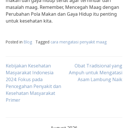
makan dan gaya hidup sehat agar terhindar dari
masalah maag. Remember, Mencegah Maag dengan
Perubahan Pola Makan dan Gaya Hidup itu penting
untuk kesehatan kita.
Posted in
Blog
Tagged
cara mengatasi penyakit maag
Post
Kebijakan Kesehatan
Obat Tradisional yang
Masyarakat Indonesia
Ampuh untuk Mengatasi
2024: Fokus pada
Asam Lambung Naik
navigation
Pencegahan Penyakit dan
Kesehatan Masyarakat
Primer