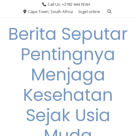
Skip
Call Us: +2782 444 YEAH
to
Cape Town, South Africa
togel online
content
Berita Seputar
Pentingnya
Menjaga
Kesehatan
Sejak Usia
Muda