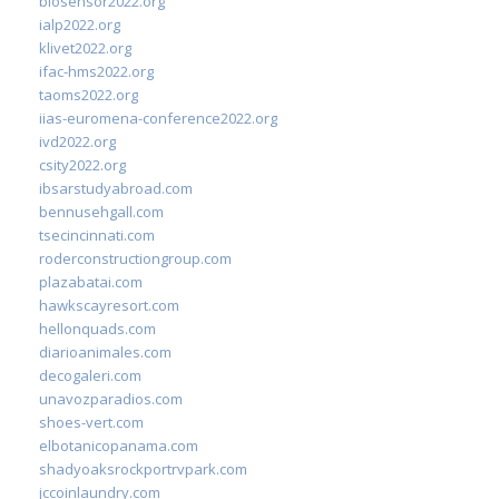
biosensor2022.org
ialp2022.org
klivet2022.org
ifac-hms2022.org
taoms2022.org
iias-euromena-conference2022.org
ivd2022.org
csity2022.org
ibsarstudyabroad.com
bennusehgall.com
tsecincinnati.com
roderconstructiongroup.com
plazabatai.com
hawkscayresort.com
hellonquads.com
diarioanimales.com
decogaleri.com
unavozparadios.com
shoes-vert.com
elbotanicopanama.com
shadyoaksrockportrvpark.com
jccoinlaundry.com