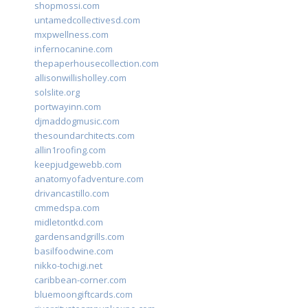
shopmossi.com
untamedcollectivesd.com
mxpwellness.com
infernocanine.com
thepaperhousecollection.com
allisonwillisholley.com
solslite.org
portwayinn.com
djmaddogmusic.com
thesoundarchitects.com
allin1roofing.com
keepjudgewebb.com
anatomyofadventure.com
drivancastillo.com
cmmedspa.com
midletontkd.com
gardensandgrills.com
basilfoodwine.com
nikko-tochigi.net
caribbean-corner.com
bluemoongiftcards.com