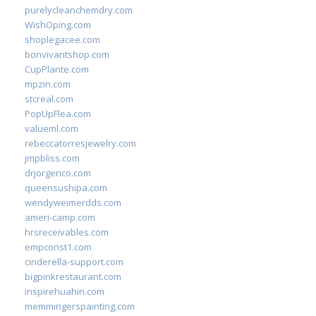
purelycleanchemdry.com
WishOping.com
shoplegacee.com
bonvivantshop.com
CupPlante.com
mpzin.com
stcreal.com
PopUpFlea.com
valueml.com
rebeccatorresjewelry.com
jmpbliss.com
drjorgerico.com
queensushipa.com
wendyweimerdds.com
ameri-camp.com
hrsreceivables.com
empconst1.com
cinderella-support.com
bigpinkrestaurant.com
inspirehuahin.com
memmingerspainting.com