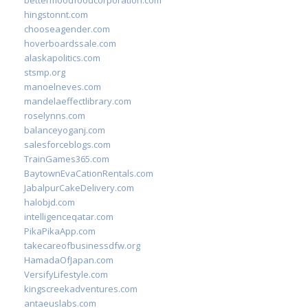
bettermoodfoodcorporation.com
hingstonnt.com
chooseagender.com
hoverboardssale.com
alaskapolitics.com
stsmp.org
manoelneves.com
mandelaeffectlibrary.com
roselynns.com
balanceyoganj.com
salesforceblogs.com
TrainGames365.com
BaytownEvaCationRentals.com
JabalpurCakeDelivery.com
halobjd.com
intelligenceqatar.com
PikaPikaApp.com
takecareofbusinessdfw.org
HamadaOfJapan.com
VersifyLifestyle.com
kingscreekadventures.com
antaeuslabs.com