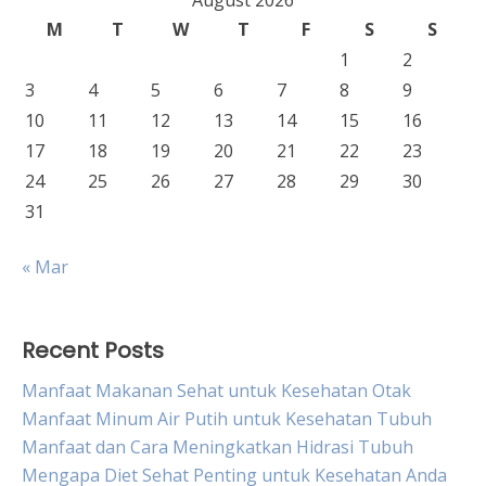
August 2026
M
T
W
T
F
S
S
1
2
3
4
5
6
7
8
9
10
11
12
13
14
15
16
17
18
19
20
21
22
23
24
25
26
27
28
29
30
31
« Mar
Recent Posts
Manfaat Makanan Sehat untuk Kesehatan Otak
Manfaat Minum Air Putih untuk Kesehatan Tubuh
Manfaat dan Cara Meningkatkan Hidrasi Tubuh
Mengapa Diet Sehat Penting untuk Kesehatan Anda