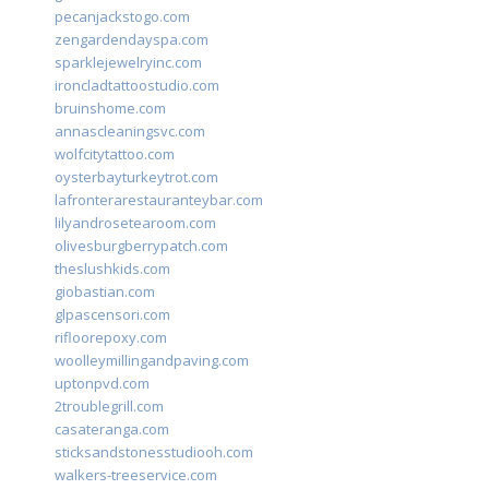
pecanjackstogo.com
zengardendayspa.com
sparklejewelryinc.com
ironcladtattoostudio.com
bruinshome.com
annascleaningsvc.com
wolfcitytattoo.com
oysterbayturkeytrot.com
lafronterarestauranteybar.com
lilyandrosetearoom.com
olivesburgberrypatch.com
theslushkids.com
giobastian.com
glpascensori.com
rifloorepoxy.com
woolleymillingandpaving.com
uptonpvd.com
2troublegrill.com
casateranga.com
sticksandstonesstudiooh.com
walkers-treeservice.com