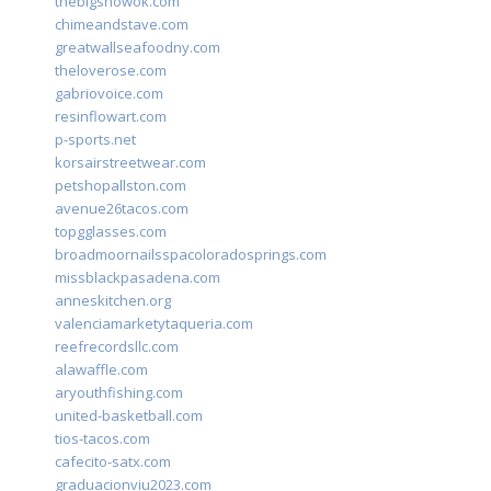
thebigshowok.com
chimeandstave.com
greatwallseafoodny.com
theloverose.com
gabriovoice.com
resinflowart.com
p-sports.net
korsairstreetwear.com
petshopallston.com
avenue26tacos.com
topgglasses.com
broadmoornailsspacoloradosprings.com
missblackpasadena.com
anneskitchen.org
valenciamarketytaqueria.com
reefrecordsllc.com
alawaffle.com
aryouthfishing.com
united-basketball.com
tios-tacos.com
cafecito-satx.com
graduacionviu2023.com