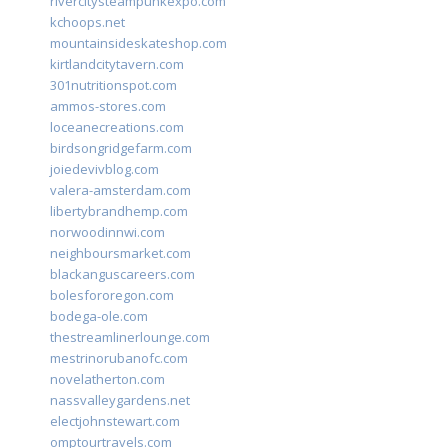
rivercitysteampunkexpo.com
kchoops.net
mountainsideskateshop.com
kirtlandcitytavern.com
301nutritionspot.com
ammos-stores.com
loceanecreations.com
birdsongridgefarm.com
joiedevivblog.com
valera-amsterdam.com
libertybrandhemp.com
norwoodinnwi.com
neighboursmarket.com
blackanguscareers.com
bolesfororegon.com
bodega-ole.com
thestreamlinerlounge.com
mestrinorubanofc.com
novelatherton.com
nassvalleygardens.net
electjohnstewart.com
omptourtravels.com