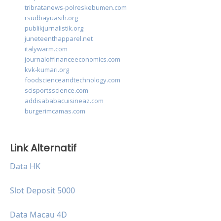
tribratanews-polreskebumen.com
rsudbayuasih.org
publikjurnalistik.org
juneteenthapparel.net
italywarm.com
journaloffinanceeconomics.com
kvk-kumari.org
foodscienceandtechnology.com
scisportsscience.com
addisababacuisineaz.com
burgerimcamas.com
Link Alternatif
Data HK
Slot Deposit 5000
Data Macau 4D