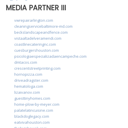
MEDIA PARTNER III
vwrepairarlington.com
cleaningservicebaltimore-md.com
beckslandscapeandfence.com
vistaaltadelveramendi.com
coastlinecateringnc.com
cuesburgershouston.com
psicologiaespecializadaencampeche.com
dmtacos.com
crescentstreetprinting.com
hornopizza.com
driveadragster.com
hematologa.com
lizaivanov.com
guesttinyhomes.com
home-plow-by-meyer.com
palatelatincuisine.com
blackdoglegacy.com
eatvivahouston.com