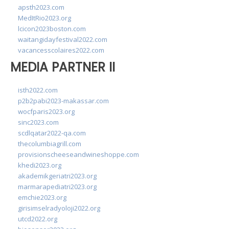
apsth2023.com
MedItRio2023.org
lcicon2023boston.com
waitangidayfestival2022.com
vacancesscolaires2022.com
MEDIA PARTNER II
isth2022.com
p2b2pabi2023-makassar.com
wocfparis2023.org
sinc2023.com
scdlqatar2022-qa.com
thecolumbiagrill.com
provisionscheeseandwineshoppe.com
khedi2023.org
akademikgeriatri2023.org
marmarapediatri2023.org
emchie2023.org
girisimselradyoloji2022.org
utcd2022.org