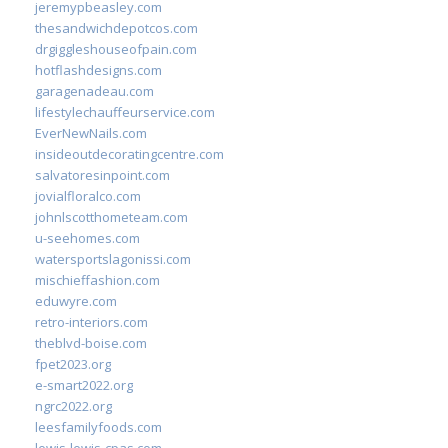
jeremypbeasley.com
thesandwichdepotcos.com
drgiggleshouseofpain.com
hotflashdesigns.com
garagenadeau.com
lifestylechauffeurservice.com
EverNewNails.com
insideoutdecoratingcentre.com
salvatoresinpoint.com
jovialfloralco.com
johnlscotthometeam.com
u-seehomes.com
watersportslagonissi.com
mischieffashion.com
eduwyre.com
retro-interiors.com
theblvd-boise.com
fpet2023.org
e-smart2022.org
ngrc2022.org
leesfamilyfoods.com