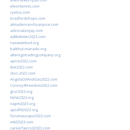
lewis-lewis-cpas.com
eleontennis.com
cyetus.com
bradfordshops.com
almadenranchsanjose.com
advocatevijay.com
adlibilimler2023.com
naswwebed.org
balithut-manado.org
alteregotradingcompany.org
aprce2022.com
ibie2022.com
sbcc-2022.com
AngolaOilAndGas2022.com
Convoy4Freedom2022.com
grur2023.org
hkhk2023.org
napm2023.org
apsdfd2023.org
forumausape2023.com
imkl2023.com
careerfaircsd2023.com