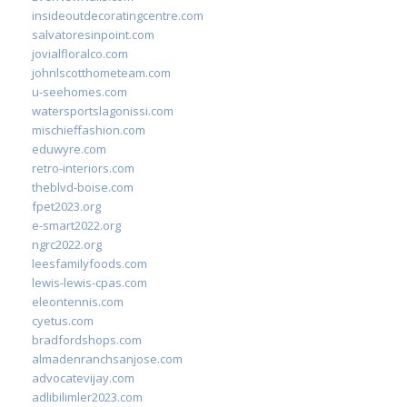
insideoutdecoratingcentre.com
salvatoresinpoint.com
jovialfloralco.com
johnlscotthometeam.com
u-seehomes.com
watersportslagonissi.com
mischieffashion.com
eduwyre.com
retro-interiors.com
theblvd-boise.com
fpet2023.org
e-smart2022.org
ngrc2022.org
leesfamilyfoods.com
lewis-lewis-cpas.com
eleontennis.com
cyetus.com
bradfordshops.com
almadenranchsanjose.com
advocatevijay.com
adlibilimler2023.com