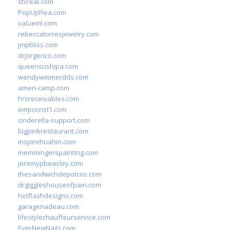
stcreal.com
PopUpFlea.com
valueml.com
rebeccatorresjewelry.com
jmpbliss.com
drjorgerico.com
queensushipa.com
wendyweimerdds.com
ameri-camp.com
hrsreceivables.com
empconst1.com
cinderella-support.com
bigpinkrestaurant.com
inspirehuahin.com
memmingerspainting.com
jeremypbeasley.com
thesandwichdepotcos.com
drgiggleshouseofpain.com
hotflashdesigns.com
garagenadeau.com
lifestylechauffeurservice.com
EverNewNails.com