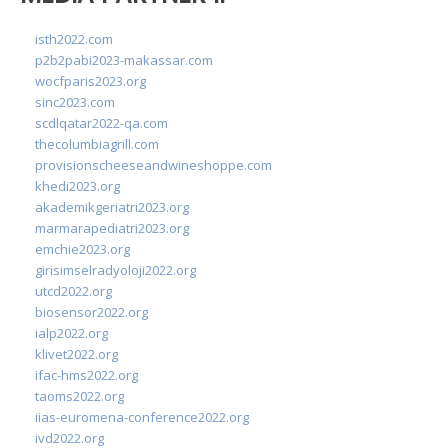
isth2022.com
p2b2pabi2023-makassar.com
wocfparis2023.org
sinc2023.com
scdlqatar2022-qa.com
thecolumbiagrill.com
provisionscheeseandwineshoppe.com
khedi2023.org
akademikgeriatri2023.org
marmarapediatri2023.org
emchie2023.org
girisimselradyoloji2022.org
utcd2022.org
biosensor2022.org
ialp2022.org
klivet2022.org
ifac-hms2022.org
taoms2022.org
iias-euromena-conference2022.org
ivd2022.org