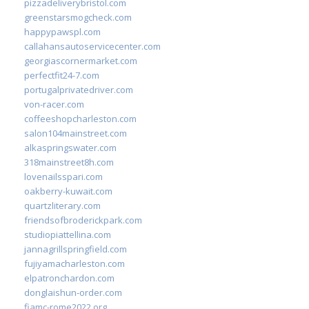
pizzadeliverybristol.com
greenstarsmogcheck.com
happypawspl.com
callahansautoservicecenter.com
georgiascornermarket.com
perfectfit24-7.com
portugalprivatedriver.com
von-racer.com
coffeeshopcharleston.com
salon104mainstreet.com
alkaspringswater.com
318mainstreet8h.com
lovenailsspari.com
oakberry-kuwait.com
quartzliterary.com
friendsofbroderickpark.com
studiopiattellina.com
jannagrillspringfield.com
fujiyamacharleston.com
elpatronchardon.com
donglaishun-order.com
fiamc-rome2022.org