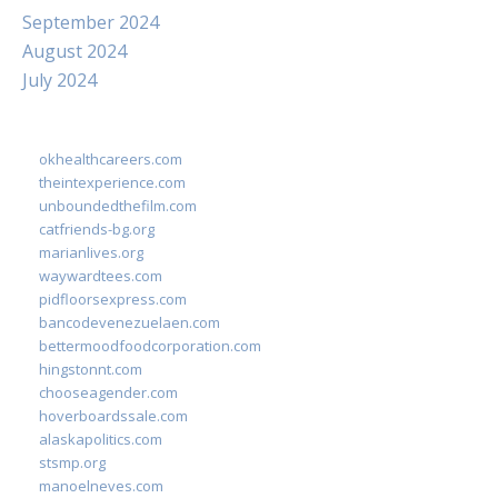
September 2024
August 2024
July 2024
okhealthcareers.com
theintexperience.com
unboundedthefilm.com
catfriends-bg.org
marianlives.org
waywardtees.com
pidfloorsexpress.com
bancodevenezuelaen.com
bettermoodfoodcorporation.com
hingstonnt.com
chooseagender.com
hoverboardssale.com
alaskapolitics.com
stsmp.org
manoelneves.com