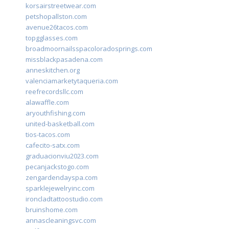
korsairstreetwear.com
petshopallston.com
avenue26tacos.com
topgglasses.com
broadmoornailsspacoloradosprings.com
missblackpasadena.com
anneskitchen.org
valenciamarketytaqueria.com
reefrecordsllc.com
alawaffle.com
aryouthfishing.com
united-basketball.com
tios-tacos.com
cafecito-satx.com
graduacionviu2023.com
pecanjackstogo.com
zengardendayspa.com
sparklejewelryinc.com
ironcladtattoostudio.com
bruinshome.com
annascleaningsvc.com