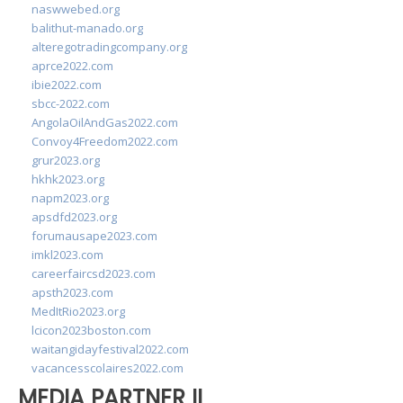
naswwebed.org
balithut-manado.org
alteregotradingcompany.org
aprce2022.com
ibie2022.com
sbcc-2022.com
AngolaOilAndGas2022.com
Convoy4Freedom2022.com
grur2023.org
hkhk2023.org
napm2023.org
apsdfd2023.org
forumausape2023.com
imkl2023.com
careerfaircsd2023.com
apsth2023.com
MedItRio2023.org
lcicon2023boston.com
waitangidayfestival2022.com
vacancesscolaires2022.com
MEDIA PARTNER II