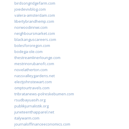
birdsongridgefarm.com
joiedevivblog.com
valera-amsterdam.com
libertybrandhemp.com
norwoodinnwi.com
neighboursmarket.com
blackanguscareers.com
bolesfororegon.com
bodega-ole.com
thestreamlinerlounge.com
mestrinorubanofc.com
novelatherton.com
nassvalleygardens.net
electjohnstewart.com
omptourtravels.com
tribratanews-polreskebumen.com
rsudbayuasih.org
publikjurnalistik.org
juneteenthapparel.net
italywarm.com
journaloffinanceeconomics.com