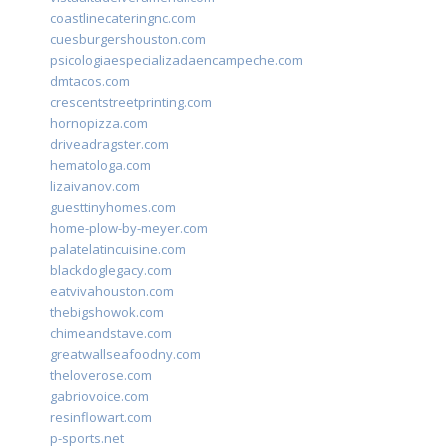
coastlinecateringnc.com
cuesburgershouston.com
psicologiaespecializadaencampeche.com
dmtacos.com
crescentstreetprinting.com
hornopizza.com
driveadragster.com
hematologa.com
lizaivanov.com
guesttinyhomes.com
home-plow-by-meyer.com
palatelatincuisine.com
blackdoglegacy.com
eatvivahouston.com
thebigshowok.com
chimeandstave.com
greatwallseafoodny.com
theloverose.com
gabriovoice.com
resinflowart.com
p-sports.net