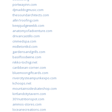
portwayinn.com
djmaddogmusic.com
thesoundarchitects.com
allin1roofing.com
keepjudgewebb.com
anatomyofadventure.com
drivancastillo.com
cmmedspa.com
midletontkd.com
gardensandgrills.com
basilfoodwine.com
nikko-tochigi.net
caribbean-corner.com
bluemoongiftcards.com
rivercitysteampunkexpo.com
kchoops.net
mountainsideskateshop.com
kirtlandcitytavern.com
301nutritionspot.com
ammos-stores.com
loceanecreations.com