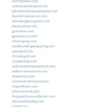
wolfcitytattoo.com
oysterbayturkeytrot.com
lafronterarestauranteybar.com
lilyandrosetearoom.com
olivesburgberrypatch.com
theslushkids.com
giobastian.com
glpascensori.com
rifloorepoxy.com
woolleymillingandpaving.com
uptonpvd.com
2troublegrill.com
casateranga.com
sticksandstonesstudiooh.com
walkers-treeservice.com
shopmossi.com
untamedcollectivesd.com
mxpwellness.com
infernocanine.com
thepaperhousecollection.com
allisonwillisholley.com
solslite.org