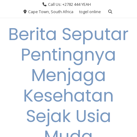
Skip
Call Us: +2782 444 YEAH
to
Cape Town, South Africa
togel online
content
Berita Seputar
Pentingnya
Menjaga
Kesehatan
Sejak Usia
Muda