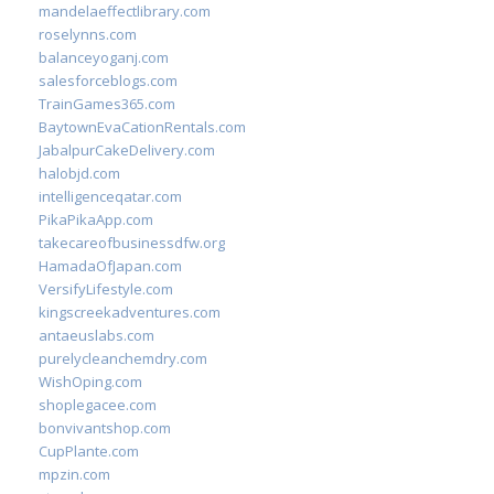
mandelaeffectlibrary.com
roselynns.com
balanceyoganj.com
salesforceblogs.com
TrainGames365.com
BaytownEvaCationRentals.com
JabalpurCakeDelivery.com
halobjd.com
intelligenceqatar.com
PikaPikaApp.com
takecareofbusinessdfw.org
HamadaOfJapan.com
VersifyLifestyle.com
kingscreekadventures.com
antaeuslabs.com
purelycleanchemdry.com
WishOping.com
shoplegacee.com
bonvivantshop.com
CupPlante.com
mpzin.com