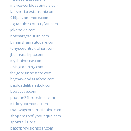
mariceworldessentials.com
lafisheriarestaurant.com
915jazzandmore.com
aguadulce-countryfair.com
jakehovis.com
bosswingsduluth.com
birminghamautocare.com
tonyscountrykitchen.com
jbellasnailspa.com
mychaihouse.com
alvisgrooming.com
thegeorginaestate.com
blythewoodseafood.com
paolosdelibangkok.com
bobacove.com
phoone24brookfield.com
mickeybarmama.com
roadwayconstructioninc.com
shopdragonflyboutique.com
sportszilla.org
batchprovisionsbar.com