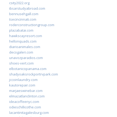
csity2022.org
ibsarstudyabroad.com
bennusehgall.com
tsecincinnati.com
roderconstructiongroup.com
plazabatai.com
hawkscayresort.com
hellonquads.com
diarioanimales.com
decogaleri.com
unavozparadios.com
shoes-vert.com
elbotanicopanama.com
shadyoaksrockportrvpark.com
jccoinlaundry.com
kautorepair.com
marjaeswinebar.com
elmazatlanclinton.com
ideacoffeenyc.com
odieschillicothe.com
lacantinitagalesburg.com