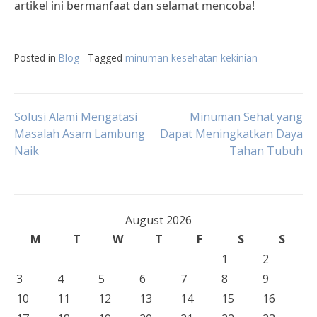
artikel ini bermanfaat dan selamat mencoba!
Posted in
Blog
Tagged
minuman kesehatan kekinian
Post
Solusi Alami Mengatasi
Minuman Sehat yang
Masalah Asam Lambung
Dapat Meningkatkan Daya
Naik
Tahan Tubuh
navigation
August 2026
M
T
W
T
F
S
S
1
2
3
4
5
6
7
8
9
10
11
12
13
14
15
16