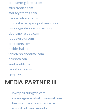
brasserie-gobette.com
musicrearte.com
morseysfarms.com
riverviewtennis.com
official-kelly-toys-squishmallows.com
displaygardenonsuncrest.org
bbq-empire-usa.com
feedstoreva.com
drogopets.com
ediblechalk.com
tabletennisnearme.com
oaksofa.com
soultacohtx.com
capishcaps.com
gpsyfl.org
MEDIA PARTNER III
vwrepairarlington.com
cleaningservicebaltimore-md.com
beckslandscapeandfence.com
vistaaltadelveramendi.com