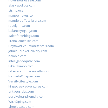
hoverboardssale.com
alaskapolitics.com
stsmp.org
manoelneves.com
mandelaeffectlibrary.com
roselynns.com
balanceyoganj.com
salesforceblogs.com
TrainGames365.com
BaytownEvaCationRentals.com
JabalpurCakeDelivery.com
halobjd.com
intelligenceqatar.com
PikaPikaApp.com
takecareofbusinessdfw.org
HamadaOfJapan.com
VersifyLifestyle.com
kingscreekadventures.com
antaeuslabs.com
purelycleanchemdry.com
WishOping.com
shoplegacee.com