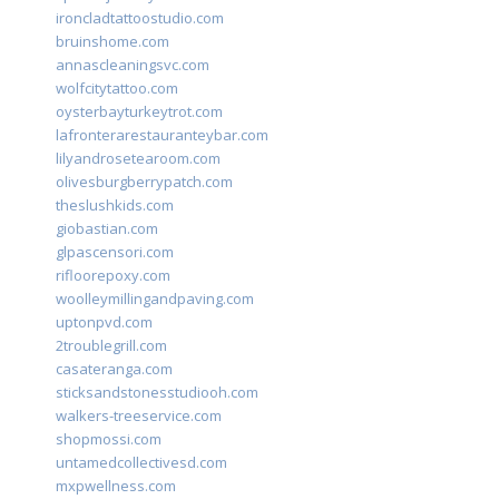
ironcladtattoostudio.com
bruinshome.com
annascleaningsvc.com
wolfcitytattoo.com
oysterbayturkeytrot.com
lafronterarestauranteybar.com
lilyandrosetearoom.com
olivesburgberrypatch.com
theslushkids.com
giobastian.com
glpascensori.com
rifloorepoxy.com
woolleymillingandpaving.com
uptonpvd.com
2troublegrill.com
casateranga.com
sticksandstonesstudiooh.com
walkers-treeservice.com
shopmossi.com
untamedcollectivesd.com
mxpwellness.com