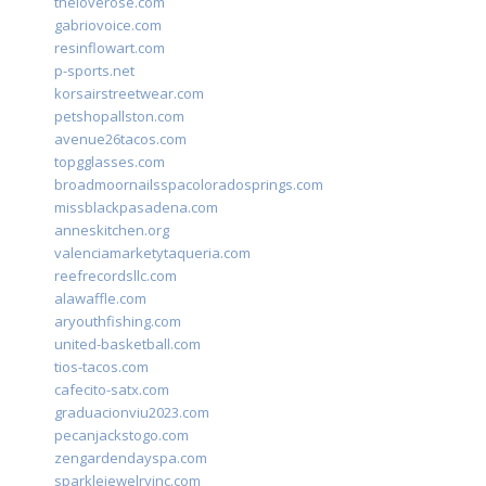
theloverose.com
gabriovoice.com
resinflowart.com
p-sports.net
korsairstreetwear.com
petshopallston.com
avenue26tacos.com
topgglasses.com
broadmoornailsspacoloradosprings.com
missblackpasadena.com
anneskitchen.org
valenciamarketytaqueria.com
reefrecordsllc.com
alawaffle.com
aryouthfishing.com
united-basketball.com
tios-tacos.com
cafecito-satx.com
graduacionviu2023.com
pecanjackstogo.com
zengardendayspa.com
sparklejewelryinc.com