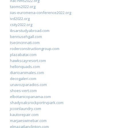
ifac-hms2022.org
taoms2022.org
iias-euromena-conference2022.org
ivd2022.org
csity2022.org
ibsarstudyabroad.com
bennusehgall.com
tsecincinnati.com
roderconstructiongroup.com
plazabatai.com
hawkscayresort.com
hellonquads.com
diarioanimales.com
decogaleri.com
unavozparadios.com
shoes-vert.com
elbotanicopanama.com
shadyoaksrockportrvpark.com
jccoinlaundry.com
kautorepair.com
marjaeswinebar.com
elmazatlanclinton.com