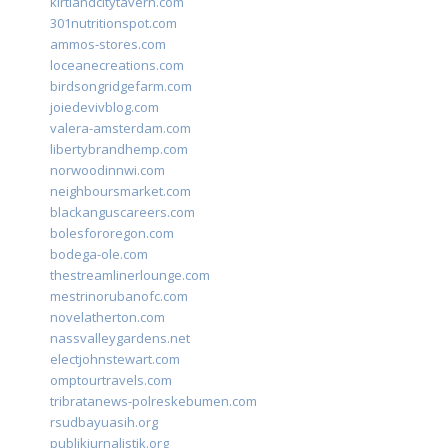
kirtlandcitytavern.com
301nutritionspot.com
ammos-stores.com
loceanecreations.com
birdsongridgefarm.com
joiedevivblog.com
valera-amsterdam.com
libertybrandhemp.com
norwoodinnwi.com
neighboursmarket.com
blackanguscareers.com
bolesfororegon.com
bodega-ole.com
thestreamlinerlounge.com
mestrinorubanofc.com
novelatherton.com
nassvalleygardens.net
electjohnstewart.com
omptourtravels.com
tribratanews-polreskebumen.com
rsudbayuasih.org
publikjurnalistik.org