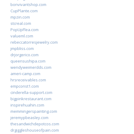
bonvivantshop.com
CupPlante.com
mpzin.com
stcreal.com
PopUpFlea.com
valueml.com
rebeccatorresjewelry.com
jmpbliss.com
drjorgerico.com
queensushipa.com
wendyweimerdds.com
ameri-camp.com
hrsreceivables.com
empconst1.com
cinderella-support.com
bigpinkrestaurant.com
inspirehuahin.com
memmingerspainting.com
jeremypbeasley.com
thesandwichdepotcos.com
drgiggleshouseofpain.com