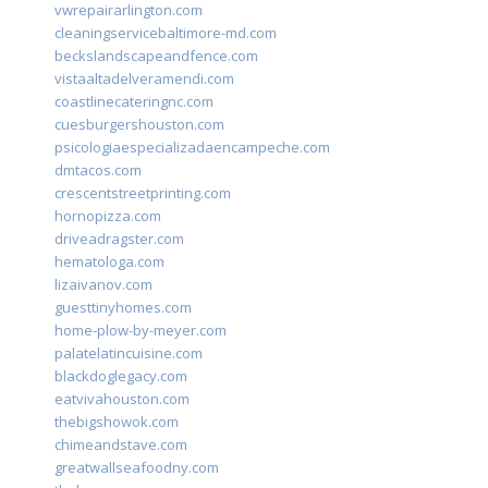
vwrepairarlington.com
cleaningservicebaltimore-md.com
beckslandscapeandfence.com
vistaaltadelveramendi.com
coastlinecateringnc.com
cuesburgershouston.com
psicologiaespecializadaencampeche.com
dmtacos.com
crescentstreetprinting.com
hornopizza.com
driveadragster.com
hematologa.com
lizaivanov.com
guesttinyhomes.com
home-plow-by-meyer.com
palatelatincuisine.com
blackdoglegacy.com
eatvivahouston.com
thebigshowok.com
chimeandstave.com
greatwallseafoodny.com