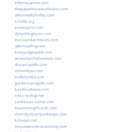
infernocanine.com
thepaperhousecollection.com
allisonwillisholley.com
solslite.org
portwayinn.com
djmaddogmusic.com
thesoundarchitects.com
allin1roofing.com
keepjudgewebb.com
anatomyofadventure.com
drivancastillo.com
cmmedspa.com
midletontkd.com
gardensandgrills.com
basilfoodwine.com
nikko-tochigi.net
caribbean-corner.com
bluemoongiftcards.com
rivercitysteampunkexpo.com
kchoops.net
mountainsideskateshop.com