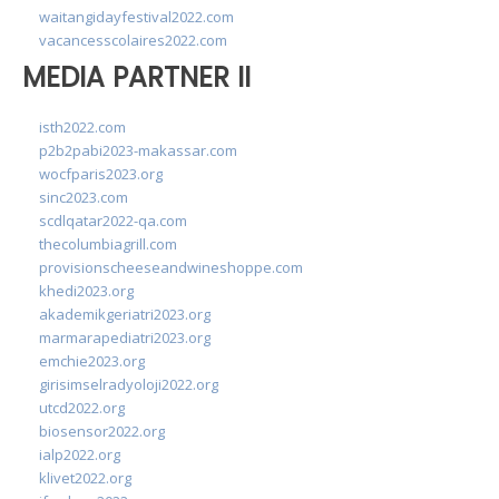
waitangidayfestival2022.com
vacancesscolaires2022.com
MEDIA PARTNER II
isth2022.com
p2b2pabi2023-makassar.com
wocfparis2023.org
sinc2023.com
scdlqatar2022-qa.com
thecolumbiagrill.com
provisionscheeseandwineshoppe.com
khedi2023.org
akademikgeriatri2023.org
marmarapediatri2023.org
emchie2023.org
girisimselradyoloji2022.org
utcd2022.org
biosensor2022.org
ialp2022.org
klivet2022.org