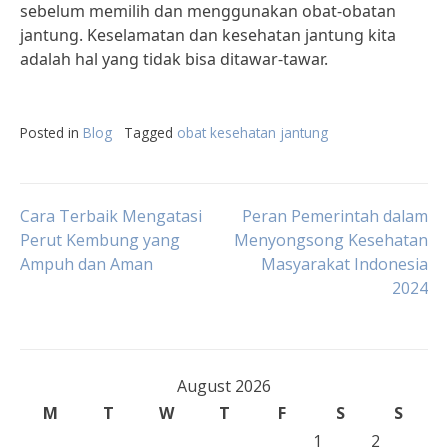
sebelum memilih dan menggunakan obat-obatan
jantung. Keselamatan dan kesehatan jantung kita
adalah hal yang tidak bisa ditawar-tawar.
Posted in
Blog
Tagged
obat kesehatan jantung
Post
Cara Terbaik Mengatasi
Peran Pemerintah dalam
Perut Kembung yang
Menyongsong Kesehatan
Ampuh dan Aman
Masyarakat Indonesia
navigation
2024
August 2026
M
T
W
T
F
S
S
1
2