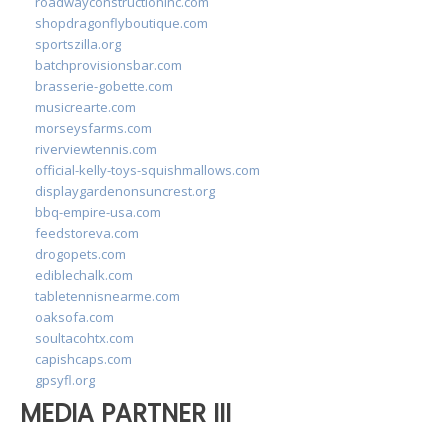
roadwayconstructioninc.com
shopdragonflyboutique.com
sportszilla.org
batchprovisionsbar.com
brasserie-gobette.com
musicrearte.com
morseysfarms.com
riverviewtennis.com
official-kelly-toys-squishmallows.com
displaygardenonsuncrest.org
bbq-empire-usa.com
feedstoreva.com
drogopets.com
ediblechalk.com
tabletennisnearme.com
oaksofa.com
soultacohtx.com
capishcaps.com
gpsyfl.org
MEDIA PARTNER III