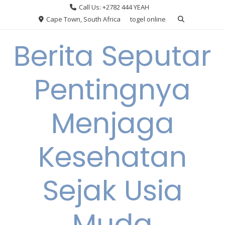
Skip
Call Us: +2782 444 YEAH
to
Cape Town, South Africa
togel online
content
Berita Seputar
Pentingnya
Menjaga
Kesehatan
Sejak Usia
Muda