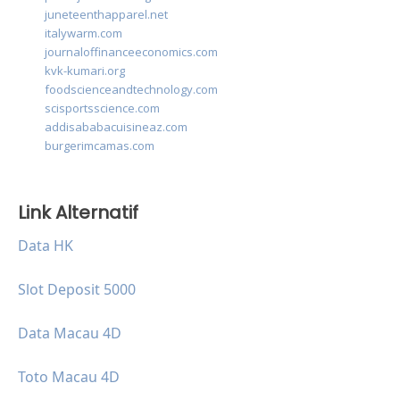
juneteenthapparel.net
italywarm.com
journaloffinanceeconomics.com
kvk-kumari.org
foodscienceandtechnology.com
scisportsscience.com
addisababacuisineaz.com
burgerimcamas.com
Link Alternatif
Data HK
Slot Deposit 5000
Data Macau 4D
Toto Macau 4D