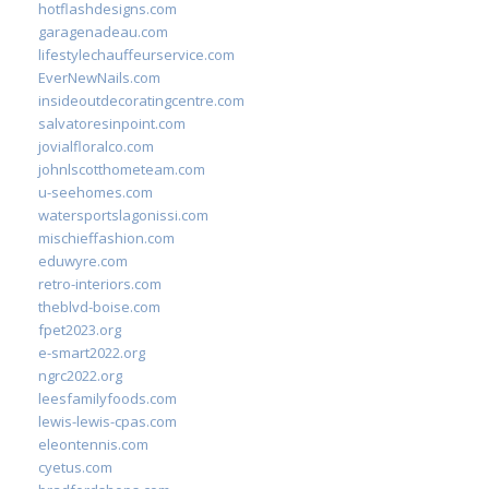
hotflashdesigns.com
garagenadeau.com
lifestylechauffeurservice.com
EverNewNails.com
insideoutdecoratingcentre.com
salvatoresinpoint.com
jovialfloralco.com
johnlscotthometeam.com
u-seehomes.com
watersportslagonissi.com
mischieffashion.com
eduwyre.com
retro-interiors.com
theblvd-boise.com
fpet2023.org
e-smart2022.org
ngrc2022.org
leesfamilyfoods.com
lewis-lewis-cpas.com
eleontennis.com
cyetus.com