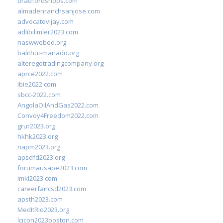
bradfordshops.com
almadenranchsanjose.com
advocatevijay.com
adlibilimler2023.com
naswwebed.org
balithut-manado.org
alteregotradingcompany.org
aprce2022.com
ibie2022.com
sbcc-2022.com
AngolaOilAndGas2022.com
Convoy4Freedom2022.com
grur2023.org
hkhk2023.org
napm2023.org
apsdfd2023.org
forumausape2023.com
imkl2023.com
careerfaircsd2023.com
apsth2023.com
MedItRio2023.org
lcicon2023boston.com