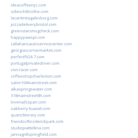
ideacoffeenyc.com
odieschillicothe.com
lacantinitagalesburg.com
pizzadeliverybristol.com
greenstarsmogcheck.com
happypawspl.com
callahansautoservicecenter.com
georgiascornermarket.com
perfectfit24-7.com
portugalprivatedriver.com
von-racer.com
coffeeshopcharleston.com
salon104mainstreet.com
alkaspringswater.com
318mainstreet8h.com
lovenailsspari.com
oakberry-kuwait.com
quartzliterary.com
friendsofbroderickpark.com
studiopiattellina.com
jannagrillspringfield.com