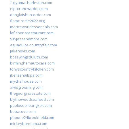
fujiyamacharleston.com
elpatronchardon.com
donglaishun-order.com
fiamc-rome2022.org
mariceworldessentials.com
lafisheriarestaurant.com
915jazzandmore.com
aguadulce-countryfair.com
jakehovis.com
bosswingsduluth.com
birminghamautocare.com
tonyscountrykitchen.com
jbellasnailspa.com
mychaihouse.com
alvisgrooming.com
thegeorginaestate.com
blythewoodseafood.com
paolosdelibangkok.com
bobacove.com
phoone24brookfield.com
mickeybarmama.com