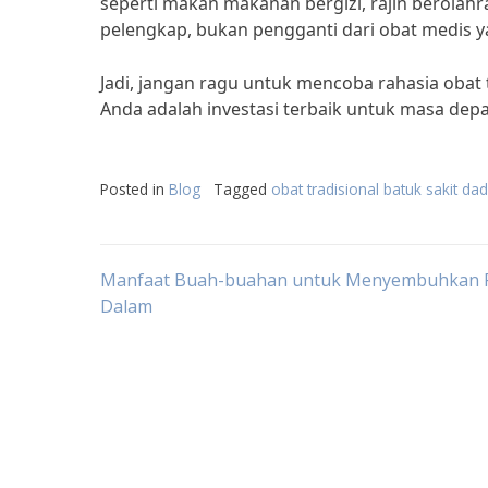
seperti makan makanan bergizi, rajin berolahra
pelengkap, bukan pengganti dari obat medis yan
Jadi, jangan ragu untuk mencoba rahasia obat 
Anda adalah investasi terbaik untuk masa de
Posted in
Blog
Tagged
obat tradisional batuk sakit da
Post
Manfaat Buah-buahan untuk Menyembuhkan 
Dalam
navigation