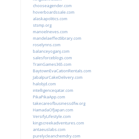
chooseagender.com
hoverboardssale.com
alaskapolitics.com
stsmp.org
manoelneves.com
mandelaeffectlibrary.com
roselynns.com
balanceyoganj.com
salesforceblogs.com
TrainGames365.com
BaytownEvaCationRentals.com
JabalpurCakeDelivery.com
halobjd.com
intelligenceqatar.com
PikaPikaApp.com
takecareofbusinessdfw.org
HamadaOfJapan.com
VersifyLifestyle.com
kingscreekadventures.com
antaeuslabs.com
purelycleanchemdry.com