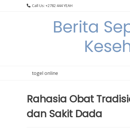
Skip
Call Us: +2782 444 YEAH
to
content
Berita S
Keseh
togel online
Rahasia Obat Tradis
dan Sakit Dada