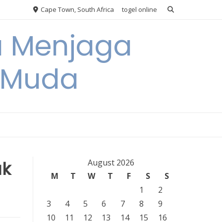
Cape Town, South Africa
togel online
a Menjaga
a Muda
uk
August 2026
M
T
W
T
F
S
S
1
2
3
4
5
6
7
8
9
10
11
12
13
14
15
16