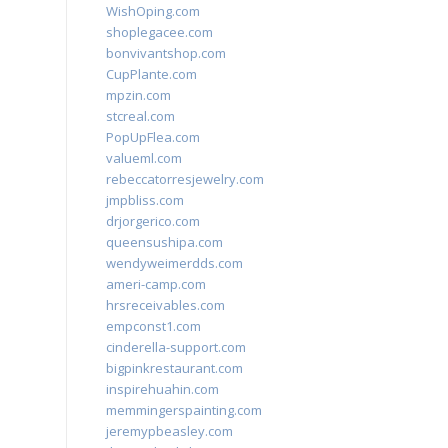
WishOping.com
shoplegacee.com
bonvivantshop.com
CupPlante.com
mpzin.com
stcreal.com
PopUpFlea.com
valueml.com
rebeccatorresjewelry.com
jmpbliss.com
drjorgerico.com
queensushipa.com
wendyweimerdds.com
ameri-camp.com
hrsreceivables.com
empconst1.com
cinderella-support.com
bigpinkrestaurant.com
inspirehuahin.com
memmingerspainting.com
jeremypbeasley.com