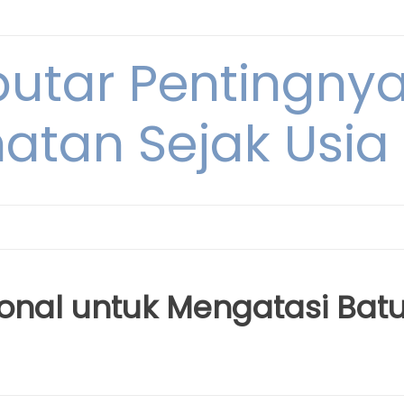
eputar Pentingny
atan Sejak Usi
ional untuk Mengatasi Bat