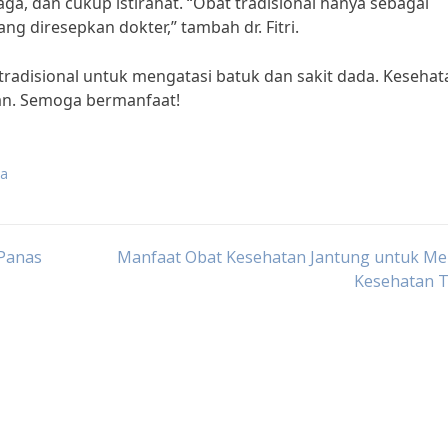
ga, dan cukup istirahat. “Obat tradisional hanya sebagai
g diresepkan dokter,” tambah dr. Fitri.
tradisional untuk mengatasi batuk dan sakit dada. Kesehat
pan. Semoga bermanfaat!
da
Panas
Manfaat Obat Kesehatan Jantung untuk Me
Kesehatan 