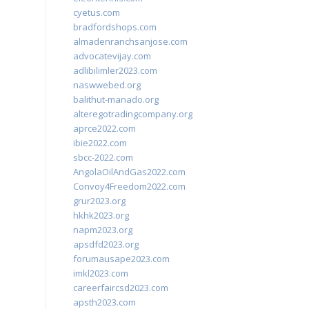
cyetus.com
bradfordshops.com
almadenranchsanjose.com
advocatevijay.com
adlibilimler2023.com
naswwebed.org
balithut-manado.org
alteregotradingcompany.org
aprce2022.com
ibie2022.com
sbcc-2022.com
AngolaOilAndGas2022.com
Convoy4Freedom2022.com
grur2023.org
hkhk2023.org
napm2023.org
apsdfd2023.org
forumausape2023.com
imkl2023.com
careerfaircsd2023.com
apsth2023.com