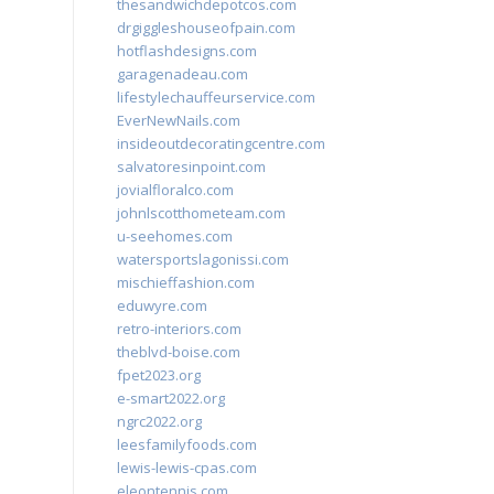
thesandwichdepotcos.com
drgiggleshouseofpain.com
hotflashdesigns.com
garagenadeau.com
lifestylechauffeurservice.com
EverNewNails.com
insideoutdecoratingcentre.com
salvatoresinpoint.com
jovialfloralco.com
johnlscotthometeam.com
u-seehomes.com
watersportslagonissi.com
mischieffashion.com
eduwyre.com
retro-interiors.com
theblvd-boise.com
fpet2023.org
e-smart2022.org
ngrc2022.org
leesfamilyfoods.com
lewis-lewis-cpas.com
eleontennis.com