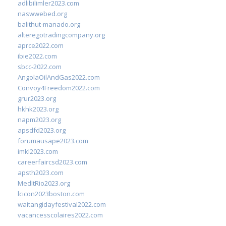
adlibilimler2023.com
naswwebed.org
balithut-manado.org
alteregotradingcompany.org
aprce2022.com
ibie2022.com
sbcc-2022.com
AngolaOilAndGas2022.com
Convoy4Freedom2022.com
grur2023.org
hkhk2023.org
napm2023.org
apsdfd2023.org
forumausape2023.com
imkl2023.com
careerfaircsd2023.com
apsth2023.com
MedItRio2023.org
lcicon2023boston.com
waitangidayfestival2022.com
vacancesscolaires2022.com