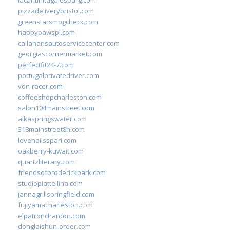
pizzadeliverybristol.com
greenstarsmogcheck.com
happypawspl.com
callahansautoservicecenter.com
georgiascornermarket.com
perfectfit24-7.com
portugalprivatedriver.com
von-racer.com
coffeeshopcharleston.com
salon104mainstreet.com
alkaspringswater.com
318mainstreet8h.com
lovenailsspari.com
oakberry-kuwait.com
quartzliterary.com
friendsofbroderickpark.com
studiopiattellina.com
jannagrillspringfield.com
fujiyamacharleston.com
elpatronchardon.com
donglaishun-order.com