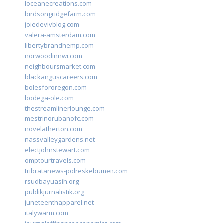
loceanecreations.com
birdsongridgefarm.com
joiedevivblog.com
valera-amsterdam.com
libertybrandhemp.com
norwoodinnwi.com
neighboursmarket.com
blackanguscareers.com
bolesfororegon.com
bodega-ole.com
thestreamlinerlounge.com
mestrinorubanofc.com
novelatherton.com
nassvalleygardens.net
electjohnstewart.com
omptourtravels.com
tribratanews-polreskebumen.com
rsudbayuasih.org
publikjurnalistik.org
juneteenthapparel.net
italywarm.com