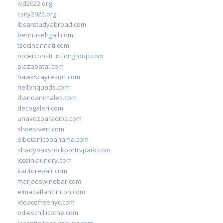
ivd2022.org
csity2022.org
ibsarstudyabroad.com
bennusehgall.com
tsecincinnati.com
roderconstructiongroup.com
plazabatai.com
hawkscayresort.com
hellonquads.com
diarioanimales.com
decogaleri.com
unavozparadios.com
shoes-vert.com
elbotanicopanama.com
shadyoaksrockportrvpark.com
jccoinlaundry.com
kautorepair.com
marjaeswinebar.com
elmazatlanclinton.com
ideacoffeenyc.com
odieschillicothe.com
lacantinitagalesburg.com