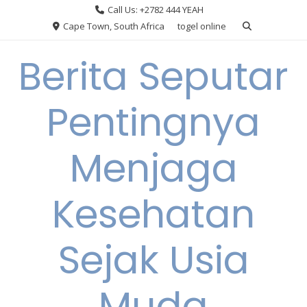
Skip
Call Us: +2782 444 YEAH
to
Cape Town, South Africa
togel online
content
Berita Seputar
Pentingnya
Menjaga
Kesehatan
Sejak Usia
Muda