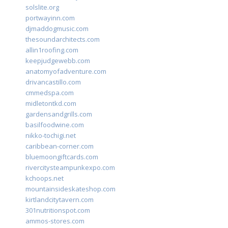
solslite.org
portwayinn.com
djmaddogmusic.com
thesoundarchitects.com
allin1roofing.com
keepjudgewebb.com
anatomyofadventure.com
drivancastillo.com
cmmedspa.com
midletontkd.com
gardensandgrills.com
basilfoodwine.com
nikko-tochigi.net
caribbean-corner.com
bluemoongiftcards.com
rivercitysteampunkexpo.com
kchoops.net
mountainsideskateshop.com
kirtlandcitytavern.com
301nutritionspot.com
ammos-stores.com