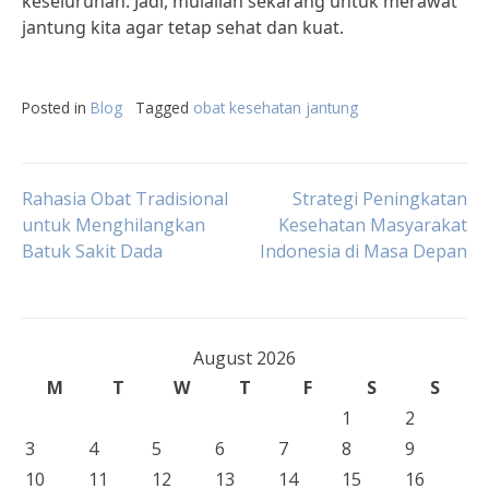
keseluruhan. Jadi, mulailah sekarang untuk merawat
jantung kita agar tetap sehat dan kuat.
Posted in
Blog
Tagged
obat kesehatan jantung
Post
Rahasia Obat Tradisional
Strategi Peningkatan
untuk Menghilangkan
Kesehatan Masyarakat
Batuk Sakit Dada
Indonesia di Masa Depan
navigation
August 2026
M
T
W
T
F
S
S
1
2
3
4
5
6
7
8
9
10
11
12
13
14
15
16