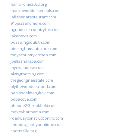
fiamc-rome2022.org
mariceworldessentials.com
lafisheriarestaurant.com
915jazzandmore.com
aguadulce-countryfair.com
jakehovis.com
bosswingsduluth.com
birminghamautocare.com
tonyscountrykitchen.com
jbellasnailspa.com
mychaihouse.com
alvisgrooming.com
thegeorginaestate.com
blythewoodseafood.com
paolosdelibangkok.com
bobacove.com
phoone24brookfield.com
mickeybarmama.com
roadwayconstructioninc.com
shopdragonflyboutique.com
sportszilla.org