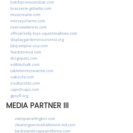
batchprovisionsbar.com
brasserie-gobette.com
musicrearte.com
morseysfarms.com
riverviewtennis.com
official-kelly-toys-squishmallows.com
displaygardenonsuncrest.org
bbq-empire-usa.com
feedstoreva.com
drogopets.com
ediblechalk.com
tabletennisnearme.com
oaksofa.com
soultacohtx.com
capishcaps.com
gpsyfl.org
MEDIA PARTNER III
vwrepairarlington.com
cleaningservicebaltimore-md.com
beckslandscapeandfence.com