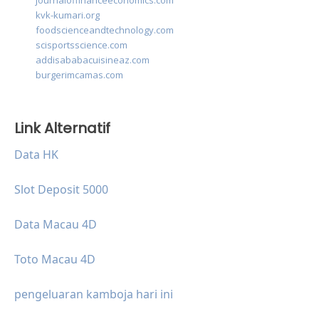
journaloffinanceeconomics.com
kvk-kumari.org
foodscienceandtechnology.com
scisportsscience.com
addisababacuisineaz.com
burgerimcamas.com
Link Alternatif
Data HK
Slot Deposit 5000
Data Macau 4D
Toto Macau 4D
pengeluaran kamboja hari ini