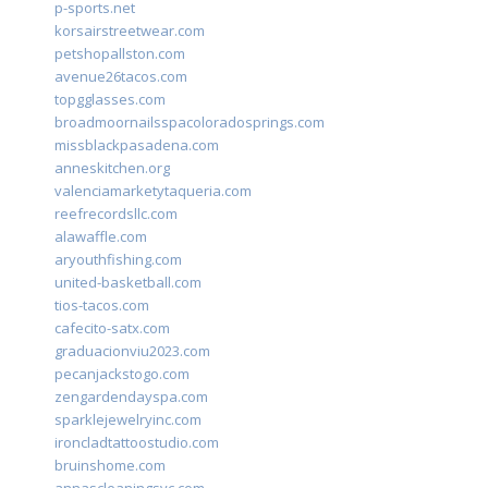
p-sports.net
korsairstreetwear.com
petshopallston.com
avenue26tacos.com
topgglasses.com
broadmoornailsspacoloradosprings.com
missblackpasadena.com
anneskitchen.org
valenciamarketytaqueria.com
reefrecordsllc.com
alawaffle.com
aryouthfishing.com
united-basketball.com
tios-tacos.com
cafecito-satx.com
graduacionviu2023.com
pecanjackstogo.com
zengardendayspa.com
sparklejewelryinc.com
ironcladtattoostudio.com
bruinshome.com