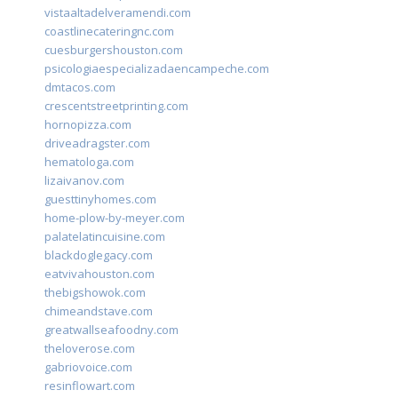
vistaaltadelveramendi.com
coastlinecateringnc.com
cuesburgershouston.com
psicologiaespecializadaencampeche.com
dmtacos.com
crescentstreetprinting.com
hornopizza.com
driveadragster.com
hematologa.com
lizaivanov.com
guesttinyhomes.com
home-plow-by-meyer.com
palatelatincuisine.com
blackdoglegacy.com
eatvivahouston.com
thebigshowok.com
chimeandstave.com
greatwallseafoodny.com
theloverose.com
gabriovoice.com
resinflowart.com