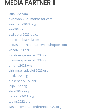
MEDIA PARTNER II
isth2022.com
p2b2pabi2023-makassar.com
wocfparis2023.org
sinc2023.com
scdlqatar2022-qa.com
thecolumbiagrill.com
provisionscheeseandwineshoppe.com
khedi2023.org
akademikgeriatri2023.org
marmarapediatri2023.org
emchie2023.org
girisimselradyoloji2022.org
utcd2022.org
biosensor2022.org
ialp2022.org
klivet2022.org
ifac-hms2022.org
taoms2022.org
iias-euromena-conference2022.org