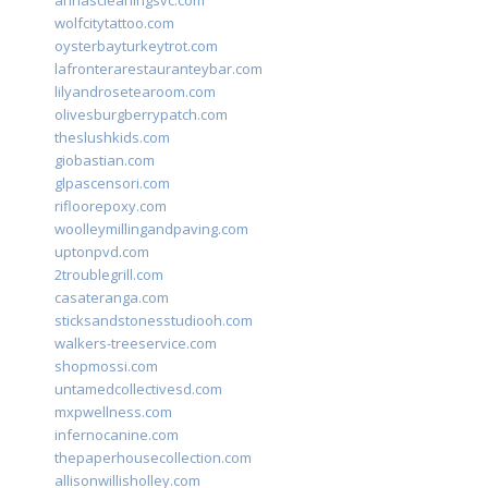
annascleaningsvc.com
wolfcitytattoo.com
oysterbayturkeytrot.com
lafronterarestauranteybar.com
lilyandrosetearoom.com
olivesburgberrypatch.com
theslushkids.com
giobastian.com
glpascensori.com
rifloorepoxy.com
woolleymillingandpaving.com
uptonpvd.com
2troublegrill.com
casateranga.com
sticksandstonesstudiooh.com
walkers-treeservice.com
shopmossi.com
untamedcollectivesd.com
mxpwellness.com
infernocanine.com
thepaperhousecollection.com
allisonwillisholley.com