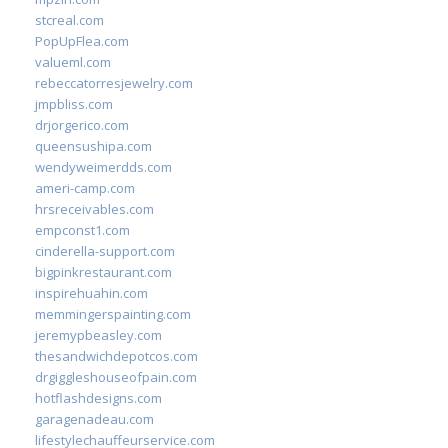
stcreal.com
PopUpFlea.com
valueml.com
rebeccatorresjewelry.com
jmpbliss.com
drjorgerico.com
queensushipa.com
wendyweimerdds.com
ameri-camp.com
hrsreceivables.com
empconst1.com
cinderella-support.com
bigpinkrestaurant.com
inspirehuahin.com
memmingerspainting.com
jeremypbeasley.com
thesandwichdepotcos.com
drgiggleshouseofpain.com
hotflashdesigns.com
garagenadeau.com
lifestylechauffeurservice.com