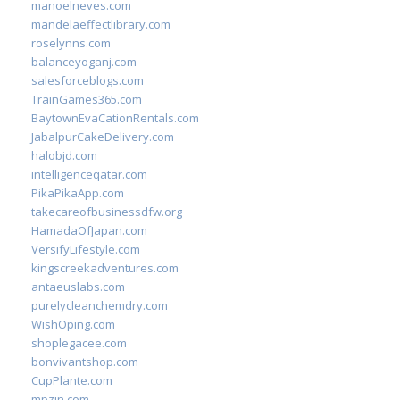
manoelneves.com
mandelaeffectlibrary.com
roselynns.com
balanceyoganj.com
salesforceblogs.com
TrainGames365.com
BaytownEvaCationRentals.com
JabalpurCakeDelivery.com
halobjd.com
intelligenceqatar.com
PikaPikaApp.com
takecareofbusinessdfw.org
HamadaOfJapan.com
VersifyLifestyle.com
kingscreekadventures.com
antaeuslabs.com
purelycleanchemdry.com
WishOping.com
shoplegacee.com
bonvivantshop.com
CupPlante.com
mpzin.com