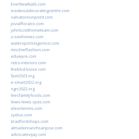
EverNewNails.com
insideoutdecoratingcentre.com
salvatoresinpoint.com
jovialfloralco.com
johnlscotthometeam.com
u-seehomes.com
watersportslagonissi.com
mischieffashion.com
eduwyre.com
retro-interiors.com
theblvd-boise.com
fpet2023.org
e-smart2022.org
ngrc2022.org
leesfamilyfoods.com
lewis-lewis-cpas.com
eleontennis.com
cyetus.com
bradfordshops.com
almadenranchsanjose.com
advocatevijay.com