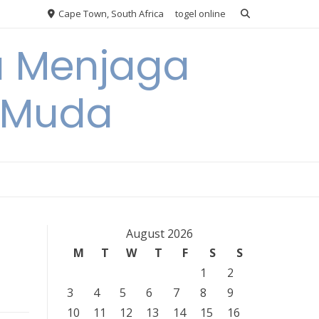
Cape Town, South Africa
togel online
a Menjaga
a Muda
August 2026
M
T
W
T
F
S
S
1
2
3
4
5
6
7
8
9
10
11
12
13
14
15
16