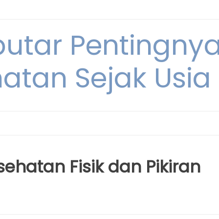
eputar Pentingny
atan Sejak Usi
ehatan Fisik dan Pikiran