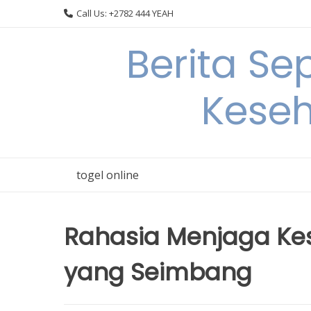
Skip
Call Us: +2782 444 YEAH
to
content
Berita S
Keseh
togel online
Rahasia Menjaga Kes
yang Seimbang