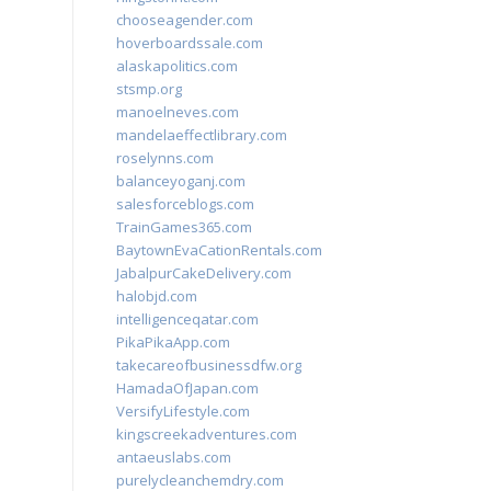
chooseagender.com
hoverboardssale.com
alaskapolitics.com
stsmp.org
manoelneves.com
mandelaeffectlibrary.com
roselynns.com
balanceyoganj.com
salesforceblogs.com
TrainGames365.com
BaytownEvaCationRentals.com
JabalpurCakeDelivery.com
halobjd.com
intelligenceqatar.com
PikaPikaApp.com
takecareofbusinessdfw.org
HamadaOfJapan.com
VersifyLifestyle.com
kingscreekadventures.com
antaeuslabs.com
purelycleanchemdry.com