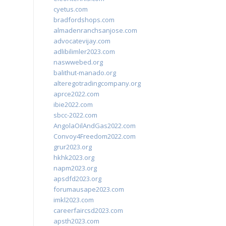
cyetus.com
bradfordshops.com
almadenranchsanjose.com
advocatevijay.com
adlibilimler2023.com
naswwebed.org
balithut-manado.org
alteregotradingcompany.org
aprce2022.com
ibie2022.com
sbcc-2022.com
AngolaOilAndGas2022.com
Convoy4Freedom2022.com
grur2023.org
hkhk2023.org
napm2023.org
apsdfd2023.org
forumausape2023.com
imkl2023.com
careerfaircsd2023.com
apsth2023.com