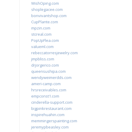
WishOping.com
shoplegacee.com
bonvivantshop.com
CupPlante.com
mpzin.com
stcreal.com
PopUpFlea.com
valueml.com
rebeccatorresjewelry.com
jmpbliss.com
drjorgerico.com
queensushipa.com
wendyweimerdds.com
ameri-camp.com
hrsreceivables.com
empconst1.com
cinderella-support.com
bigpinkrestaurant.com
inspirehuahin.com
memmingerspainting.com
jeremypbeasley.com