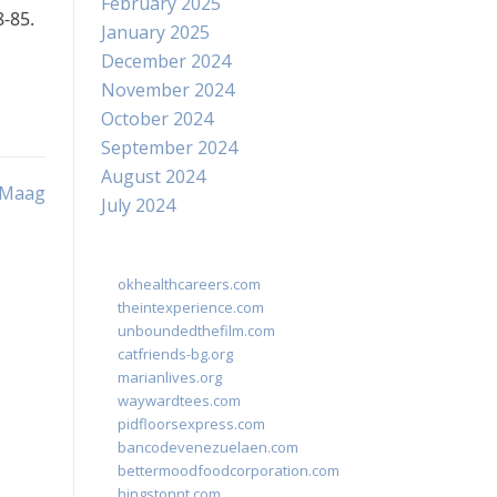
February 2025
8-85.
January 2025
December 2024
November 2024
October 2024
September 2024
August 2024
h Maag
July 2024
okhealthcareers.com
theintexperience.com
unboundedthefilm.com
catfriends-bg.org
marianlives.org
waywardtees.com
pidfloorsexpress.com
bancodevenezuelaen.com
bettermoodfoodcorporation.com
hingstonnt.com