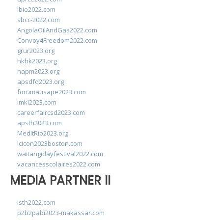
ibie2022.com
sbcc-2022.com
AngolaOilAndGas2022.com
Convoy4Freedom2022.com
grur2023.org
hkhk2023.org
napm2023.org
apsdfd2023.org
forumausape2023.com
imkl2023.com
careerfaircsd2023.com
apsth2023.com
MedItRio2023.org
lcicon2023boston.com
waitangidayfestival2022.com
vacancesscolaires2022.com
MEDIA PARTNER II
isth2022.com
p2b2pabi2023-makassar.com