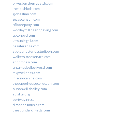
olivesburgberrypatch.com
theslushkids.com
giobastian.com
glpascensori.com
rifloorepoxy.com
woolleymillingandpaving.com
uptonpvd.com
2troublegrill.com
casateranga.com
sticksandstonesstudiooh.com
walkers-treeservice.com
shopmossi.com
untamedcollectivesd.com
mxpwellness.com
infernocanine.com
thepaperhousecollection.com
allisonwillisholley.com
solslite.org
portwayinn.com
djmaddogmusic.com
thesoundarchitects.com