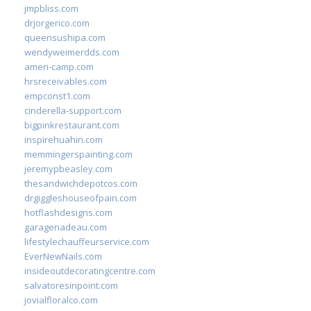
jmpbliss.com
drjorgerico.com
queensushipa.com
wendyweimerdds.com
ameri-camp.com
hrsreceivables.com
empconst1.com
cinderella-support.com
bigpinkrestaurant.com
inspirehuahin.com
memmingerspainting.com
jeremypbeasley.com
thesandwichdepotcos.com
drgiggleshouseofpain.com
hotflashdesigns.com
garagenadeau.com
lifestylechauffeurservice.com
EverNewNails.com
insideoutdecoratingcentre.com
salvatoresinpoint.com
jovialfloralco.com