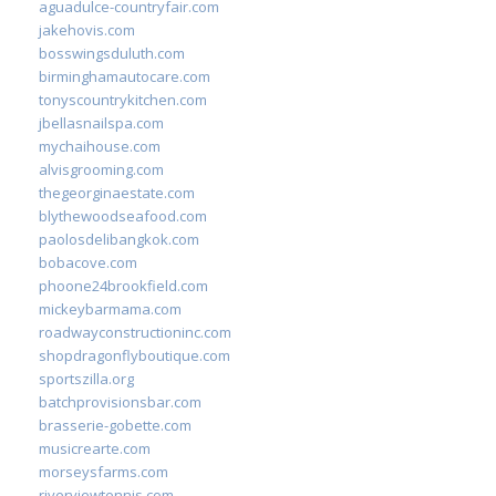
aguadulce-countryfair.com
jakehovis.com
bosswingsduluth.com
birminghamautocare.com
tonyscountrykitchen.com
jbellasnailspa.com
mychaihouse.com
alvisgrooming.com
thegeorginaestate.com
blythewoodseafood.com
paolosdelibangkok.com
bobacove.com
phoone24brookfield.com
mickeybarmama.com
roadwayconstructioninc.com
shopdragonflyboutique.com
sportszilla.org
batchprovisionsbar.com
brasserie-gobette.com
musicrearte.com
morseysfarms.com
riverviewtennis.com