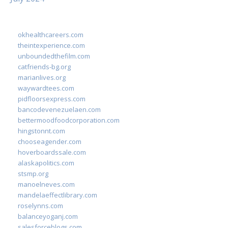
okhealthcareers.com
theintexperience.com
unboundedthefilm.com
catfriends-bg.org
marianlives.org
waywardtees.com
pidfloorsexpress.com
bancodevenezuelaen.com
bettermoodfoodcorporation.com
hingstonnt.com
chooseagender.com
hoverboardssale.com
alaskapolitics.com
stsmp.org
manoelneves.com
mandelaeffectlibrary.com
roselynns.com
balanceyoganj.com
salesforceblogs.com