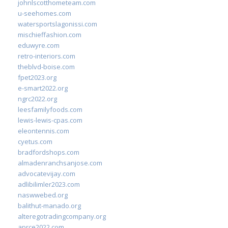
johnlscotthometeam.com
u-seehomes.com
watersportslagonissi.com
mischieffashion.com
eduwyre.com
retro-interiors.com
theblvd-boise.com
fpet2023.org
e-smart2022.org
ngrc2022.org
leesfamilyfoods.com
lewis-lewis-cpas.com
eleontennis.com
cyetus.com
bradfordshops.com
almadenranchsanjose.com
advocatevijay.com
adlibilimler2023.com
naswwebed.org
balithut-manado.org
alteregotradingcompany.org
aprce2022.com