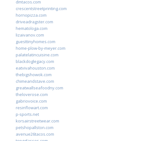
dmtacos.com
crescentstreetprinting.com
hornopizza.com
driveadragster.com
hematologa.com
lizaivanov.com
guesttinyhomes.com
home-plow-by-meyer.com
palatelatincuisine.com
blackdoglegacy.com
eatvivahouston.com
thebigshowok.com
chimeandstave.com
greatwallseafoodny.com
theloverose.com
gabriovoice.com
resinflowart.com
p-sports.net
korsairstreetwear.com
petshopallston.com
avenue26tacos.com
topgglasses.com