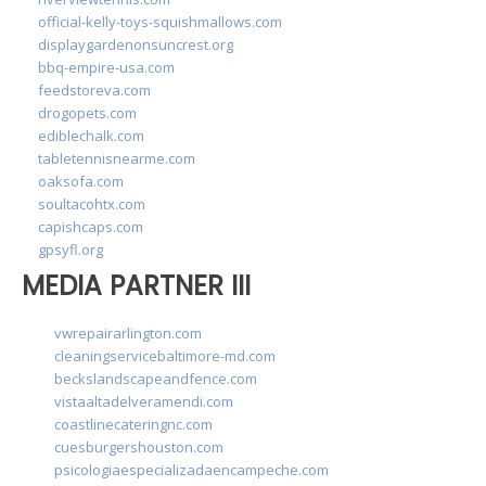
official-kelly-toys-squishmallows.com
displaygardenonsuncrest.org
bbq-empire-usa.com
feedstoreva.com
drogopets.com
ediblechalk.com
tabletennisnearme.com
oaksofa.com
soultacohtx.com
capishcaps.com
gpsyfl.org
MEDIA PARTNER III
vwrepairarlington.com
cleaningservicebaltimore-md.com
beckslandscapeandfence.com
vistaaltadelveramendi.com
coastlinecateringnc.com
cuesburgershouston.com
psicologiaespecializadaencampeche.com