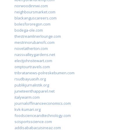
norwoodinnwi.com
neighboursmarket.com
blackanguscareers.com
bolesfororegon.com
bodega-ole.com
thestreamlinerlounge.com
mestrinorubanofc.com
novelatherton.com
nassvalleygardens.net
electjohnstewart.com
omptourtravels.com
tribratanews-polreskebumen.com
rsudbayuasih.org
publikjurnalistik.org
juneteenthapparel.net
italywarm.com
journaloffinanceeconomics.com
kvk-kumari.org
foodscienceandtechnology.com
scisportsscience.com
addisababacuisineaz.com