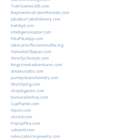
TrainGames365.com
BaytownEvaCationRentals.com
JabalpurCakeDelivery.com
halobjd.com
intelligenceqatar.com
PikaPikaApp.com
takecareofbusinessdfw.org
HamadaOfJapan.com
VersifyLifestyle.com
kingscreekadventures.com
antaeuslabs.com
purelycleanchemdry.com
WishOping.com
shoplegacee.com
bonvivantshop.com
CupPlante.com
mpzin.com
stcreal.com
PopUpFlea.com
valueml.com
rebeccatorresjewelry.com