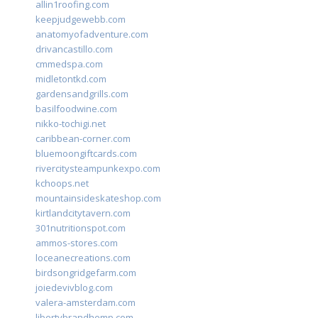
allin1roofing.com
keepjudgewebb.com
anatomyofadventure.com
drivancastillo.com
cmmedspa.com
midletontkd.com
gardensandgrills.com
basilfoodwine.com
nikko-tochigi.net
caribbean-corner.com
bluemoongiftcards.com
rivercitysteampunkexpo.com
kchoops.net
mountainsideskateshop.com
kirtlandcitytavern.com
301nutritionspot.com
ammos-stores.com
loceanecreations.com
birdsongridgefarm.com
joiedevivblog.com
valera-amsterdam.com
libertybrandhemp.com