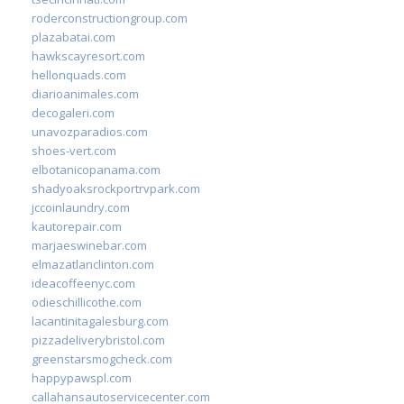
roderconstructiongroup.com
plazabatai.com
hawkscayresort.com
hellonquads.com
diarioanimales.com
decogaleri.com
unavozparadios.com
shoes-vert.com
elbotanicopanama.com
shadyoaksrockportrvpark.com
jccoinlaundry.com
kautorepair.com
marjaeswinebar.com
elmazatlanclinton.com
ideacoffeenyc.com
odieschillicothe.com
lacantinitagalesburg.com
pizzadeliverybristol.com
greenstarsmogcheck.com
happypawspl.com
callahansautoservicecenter.com