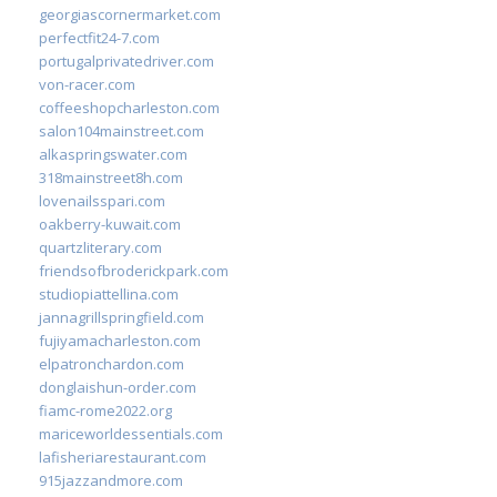
georgiascornermarket.com
perfectfit24-7.com
portugalprivatedriver.com
von-racer.com
coffeeshopcharleston.com
salon104mainstreet.com
alkaspringswater.com
318mainstreet8h.com
lovenailsspari.com
oakberry-kuwait.com
quartzliterary.com
friendsofbroderickpark.com
studiopiattellina.com
jannagrillspringfield.com
fujiyamacharleston.com
elpatronchardon.com
donglaishun-order.com
fiamc-rome2022.org
mariceworldessentials.com
lafisheriarestaurant.com
915jazzandmore.com