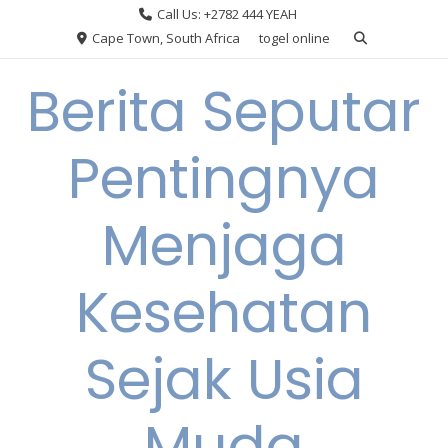
Skip
Call Us: +2782 444 YEAH
to
Cape Town, South Africa
togel online
content
Berita Seputar
Pentingnya
Menjaga
Kesehatan
Sejak Usia
Muda