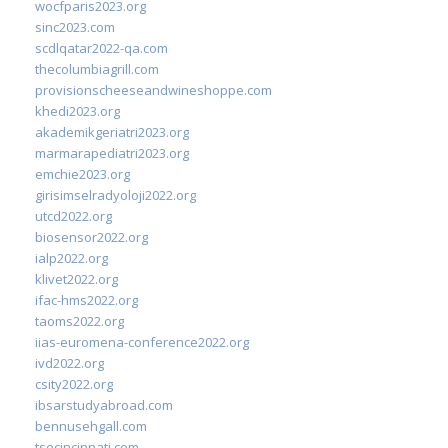
wocfparis2023.org
sinc2023.com
scdlqatar2022-qa.com
thecolumbiagrill.com
provisionscheeseandwineshoppe.com
khedi2023.org
akademikgeriatri2023.org
marmarapediatri2023.org
emchie2023.org
girisimselradyoloji2022.org
utcd2022.org
biosensor2022.org
ialp2022.org
klivet2022.org
ifac-hms2022.org
taoms2022.org
iias-euromena-conference2022.org
ivd2022.org
csity2022.org
ibsarstudyabroad.com
bennusehgall.com
tsecincinnati.com