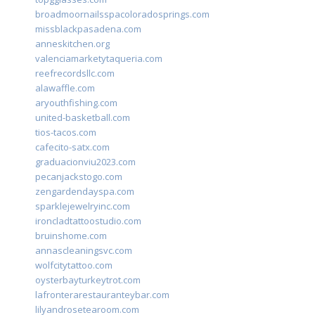
broadmoornailsspacoloradosprings.com
missblackpasadena.com
anneskitchen.org
valenciamarketytaqueria.com
reefrecordsllc.com
alawaffle.com
aryouthfishing.com
united-basketball.com
tios-tacos.com
cafecito-satx.com
graduacionviu2023.com
pecanjackstogo.com
zengardendayspa.com
sparklejewelryinc.com
ironcladtattoostudio.com
bruinshome.com
annascleaningsvc.com
wolfcitytattoo.com
oysterbayturkeytrot.com
lafronterarestauranteybar.com
lilyandrosetearoom.com