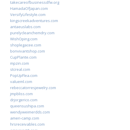
takecareofbusinessdfw.org
HamadaOfJapan.com
VersifyLifestyle.com
kingscreekadventures.com
antaeuslabs.com
purelycleanchemdry.com
WishOping.com
shoplegacee.com
bonvivantshop.com
CupPlante.com
mpzin.com
stcreal.com
PopUpFlea.com
valueml.com
rebeccatorresjewelry.com
jmpbliss.com
drjorgerico.com
queensushipa.com
wendyweimerdds.com
ameri-camp.com
hrsreceivables.com