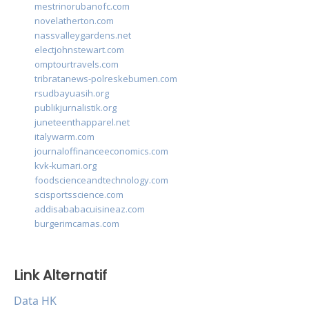
mestrinorubanofc.com
novelatherton.com
nassvalleygardens.net
electjohnstewart.com
omptourtravels.com
tribratanews-polreskebumen.com
rsudbayuasih.org
publikjurnalistik.org
juneteenthapparel.net
italywarm.com
journaloffinanceeconomics.com
kvk-kumari.org
foodscienceandtechnology.com
scisportsscience.com
addisababacuisineaz.com
burgerimcamas.com
Link Alternatif
Data HK