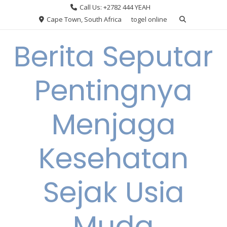
Skip
Call Us: +2782 444 YEAH
to
Cape Town, South Africa
togel online
content
Berita Seputar
Pentingnya
Menjaga
Kesehatan
Sejak Usia
Muda