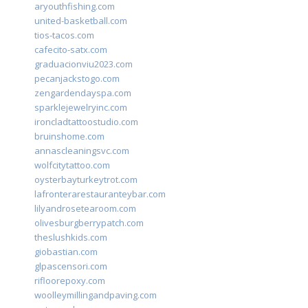
aryouthfishing.com
united-basketball.com
tios-tacos.com
cafecito-satx.com
graduacionviu2023.com
pecanjackstogo.com
zengardendayspa.com
sparklejewelryinc.com
ironcladtattoostudio.com
bruinshome.com
annascleaningsvc.com
wolfcitytattoo.com
oysterbayturkeytrot.com
lafronterarestauranteybar.com
lilyandrosetearoom.com
olivesburgberrypatch.com
theslushkids.com
giobastian.com
glpascensori.com
rifloorepoxy.com
woolleymillingandpaving.com