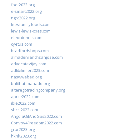
fpet2023.org
e-smart2022.org
ngrc2022.org
leesfamilyfoods.com
lewis-lewis-cpas.com
eleontennis.com
cyetus.com
bradfordshops.com
almadenranchsanjose.com
advocatevijay.com
adlibilimler2023.com
naswwebed.org
balithut-manado.org
alteregotradingcompany.org
aprce2022.com
ibie2022.com
sbcc-2022.com
AngolaOilAndGas2022.com
Convoy4Freedom2022.com
grur2023.org
hkhk2023.org