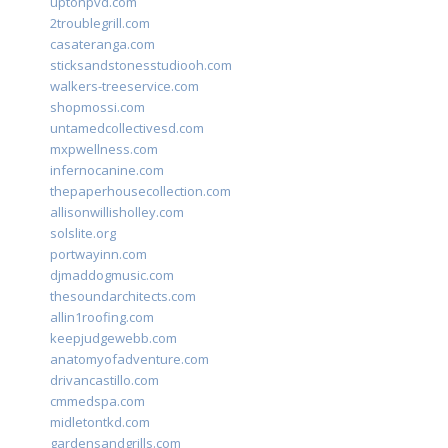
uptonpvd.com
2troublegrill.com
casateranga.com
sticksandstonesstudiooh.com
walkers-treeservice.com
shopmossi.com
untamedcollectivesd.com
mxpwellness.com
infernocanine.com
thepaperhousecollection.com
allisonwillisholley.com
solslite.org
portwayinn.com
djmaddogmusic.com
thesoundarchitects.com
allin1roofing.com
keepjudgewebb.com
anatomyofadventure.com
drivancastillo.com
cmmedspa.com
midletontkd.com
gardensandgrills.com