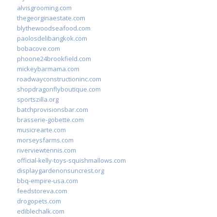
alvisgrooming.com
thegeorginaestate.com
blythewoodseafood.com
paolosdelibangkok.com
bobacove.com
phoone24brookfield.com
mickeybarmama.com
roadwayconstructioninc.com
shopdragonflyboutique.com
sportszilla.org
batchprovisionsbar.com
brasserie-gobette.com
musicrearte.com
morseysfarms.com
riverviewtennis.com
official-kelly-toys-squishmallows.com
displaygardenonsuncrest.org
bbq-empire-usa.com
feedstoreva.com
drogopets.com
ediblechalk.com