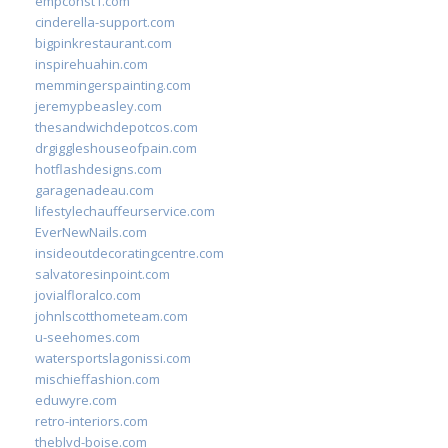
empconst1.com
cinderella-support.com
bigpinkrestaurant.com
inspirehuahin.com
memmingerspainting.com
jeremypbeasley.com
thesandwichdepotcos.com
drgiggleshouseofpain.com
hotflashdesigns.com
garagenadeau.com
lifestylechauffeurservice.com
EverNewNails.com
insideoutdecoratingcentre.com
salvatoresinpoint.com
jovialfloralco.com
johnlscotthometeam.com
u-seehomes.com
watersportslagonissi.com
mischieffashion.com
eduwyre.com
retro-interiors.com
theblvd-boise.com