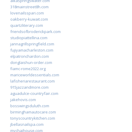
alkaspringswater.com
318mainstreet8h.com
lovenailsspari.com
oakberry-kuwait.com
quartzliterary.com
friendsofbroderickpark.com
studiopiattellina.com
jannagrillspringfield.com
fujiyamacharleston.com
elpatronchardon.com
donglaishun-order.com
fiamc-rome2022.org
mariceworldessentials.com
lafisheriarestaurant.com
915jazzandmore.com
aguadulce-countryfair.com
jakehovis.com
bosswingsduluth.com
birminghamautocare.com
tonyscountrykitchen.com
jbellasnailspa.com
mychaihouse.com