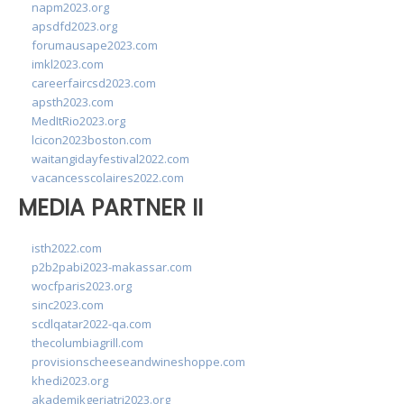
napm2023.org
apsdfd2023.org
forumausape2023.com
imkl2023.com
careerfaircsd2023.com
apsth2023.com
MedItRio2023.org
lcicon2023boston.com
waitangidayfestival2022.com
vacancesscolaires2022.com
MEDIA PARTNER II
isth2022.com
p2b2pabi2023-makassar.com
wocfparis2023.org
sinc2023.com
scdlqatar2022-qa.com
thecolumbiagrill.com
provisionscheeseandwineshoppe.com
khedi2023.org
akademikgeriatri2023.org