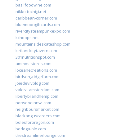
basilfoodwine.com
nikko-tochigi.net
caribbean-corner.com
bluemoongiftcards.com
rivercitysteampunkexpo.com
kchoops.net
mountainsideskateshop.com
kirtlandcitytavern.com
301nutritionspot.com
ammos-stores.com
loceanecreations.com
birdsongridgefarm.com
joiedevivblog.com
valera-amsterdam.com
libertybrandhemp.com
norwoodinnwi.com
neighboursmarket.com
blackanguscareers.com
bolesfororegon.com
bodega-ole.com
thestreamlinerlounge.com