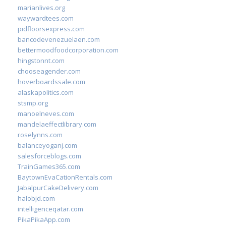
marianlives.org
waywardtees.com
pidfloorsexpress.com
bancodevenezuelaen.com
bettermoodfoodcorporation.com
hingstonnt.com
chooseagender.com
hoverboardssale.com
alaskapolitics.com
stsmp.org
manoelneves.com
mandelaeffectlibrary.com
roselynns.com
balanceyoganj.com
salesforceblogs.com
TrainGames365.com
BaytownEvaCationRentals.com
JabalpurCakeDelivery.com
halobjd.com
intelligenceqatar.com
PikaPikaApp.com