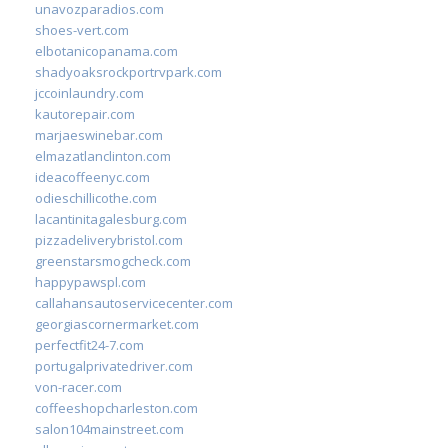
unavozparadios.com
shoes-vert.com
elbotanicopanama.com
shadyoaksrockportrvpark.com
jccoinlaundry.com
kautorepair.com
marjaeswinebar.com
elmazatlanclinton.com
ideacoffeenyc.com
odieschillicothe.com
lacantinitagalesburg.com
pizzadeliverybristol.com
greenstarsmogcheck.com
happypawspl.com
callahansautoservicecenter.com
georgiascornermarket.com
perfectfit24-7.com
portugalprivatedriver.com
von-racer.com
coffeeshopcharleston.com
salon104mainstreet.com