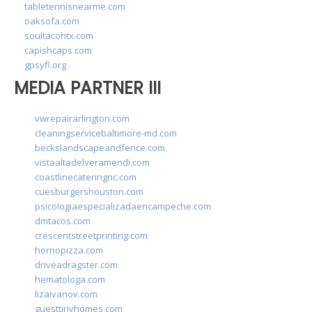
tabletennisnearme.com
oaksofa.com
soultacohtx.com
capishcaps.com
gpsyfl.org
MEDIA PARTNER III
vwrepairarlington.com
cleaningservicebaltimore-md.com
beckslandscapeandfence.com
vistaaltadelveramendi.com
coastlinecateringnc.com
cuesburgershouston.com
psicologiaespecializadaencampeche.com
dmtacos.com
crescentstreetprinting.com
hornopizza.com
driveadragster.com
hematologa.com
lizaivanov.com
guesttinyhomes.com