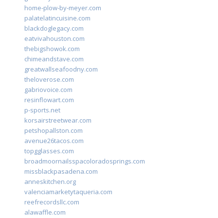
home-plow-by-meyer.com
palatelatincuisine.com
blackdoglegacy.com
eatvivahouston.com
thebigshowok.com
chimeandstave.com
greatwallseafoodny.com
theloverose.com
gabriovoice.com
resinflowart.com
p-sports.net
korsairstreetwear.com
petshopallston.com
avenue26tacos.com
topgglasses.com
broadmoornailsspacoloradosprings.com
missblackpasadena.com
anneskitchen.org
valenciamarketytaqueria.com
reefrecordsllc.com
alawaffle.com