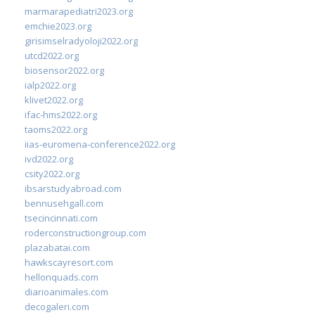
marmarapediatri2023.org
emchie2023.org
girisimselradyoloji2022.org
utcd2022.org
biosensor2022.org
ialp2022.org
klivet2022.org
ifac-hms2022.org
taoms2022.org
iias-euromena-conference2022.org
ivd2022.org
csity2022.org
ibsarstudyabroad.com
bennusehgall.com
tsecincinnati.com
roderconstructiongroup.com
plazabatai.com
hawkscayresort.com
hellonquads.com
diarioanimales.com
decogaleri.com