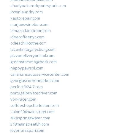
shadyoaksrockportrvpark.com
jccoinlaundry.com
kautorepair.com
marjaeswinebar.com
elmazatlanclinton.com
ideacoffeenyc.com
odieschillicothe.com
lacantinitagalesburg.com
pizzadeliverybristol.com
greenstarsmogcheck.com
happypawspl.com
callahansautoservicecenter.com
georgiascornermarket.com
perfectfit24-7.com
portugalprivatedriver.com
von-racer.com
coffeeshopcharleston.com
salon104mainstreet.com
alkaspringswater.com
318mainstreet8h.com
lovenailsspari.com