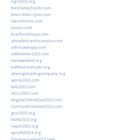
ngrc2022.org
leesfamilyfoods.com
lewis-lewis-cpas.com
eleontennis.com
cyetus.com
bradfordshops.com
almadenranchsanjose.com
advocatevijay.com
adlibilimler2023.com
naswwebed.org
balithut-manado.org
alteregotradingcompany.org
aprce2022.com
ibie2022.com
sbcc-2022.com
AngolaOilAndGas2022.com
Convoy4Freedom2022.com
grur2023.org
hkhk2023.org
napm2023.org
apsdfd2023.org
forumausape2023.com