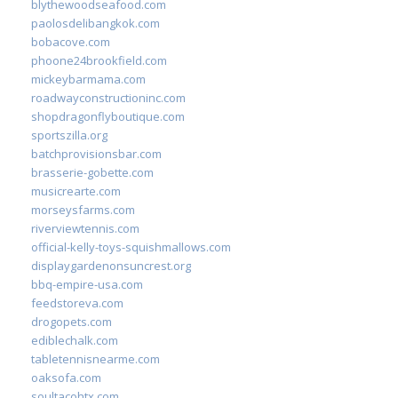
blythewoodseafood.com
paolosdelibangkok.com
bobacove.com
phoone24brookfield.com
mickeybarmama.com
roadwayconstructioninc.com
shopdragonflyboutique.com
sportszilla.org
batchprovisionsbar.com
brasserie-gobette.com
musicrearte.com
morseysfarms.com
riverviewtennis.com
official-kelly-toys-squishmallows.com
displaygardenonsuncrest.org
bbq-empire-usa.com
feedstoreva.com
drogopets.com
ediblechalk.com
tabletennisnearme.com
oaksofa.com
soultacohtx.com