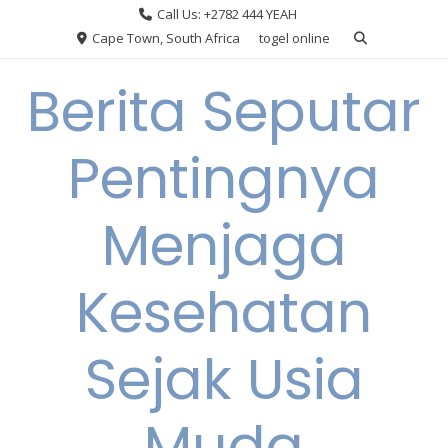
Skip
Call Us: +2782 444 YEAH
to
Cape Town, South Africa
togel online
content
Berita Seputar
Pentingnya
Menjaga
Kesehatan
Sejak Usia
Muda