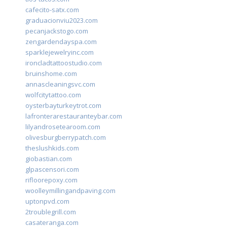
cafecito-satx.com
graduacionviu2023.com
pecanjackstogo.com
zengardendayspa.com
sparklejewelryinc.com
ironcladtattoostudio.com
bruinshome.com
annascleaningsvc.com
wolfcitytattoo.com
oysterbayturkeytrot.com
lafronterarestauranteybar.com
lilyandrosetearoom.com
olivesburgberrypatch.com
theslushkids.com
giobastian.com
glpascensori.com
rifloorepoxy.com
woolleymillingandpaving.com
uptonpvd.com
2troublegrill.com
casateranga.com