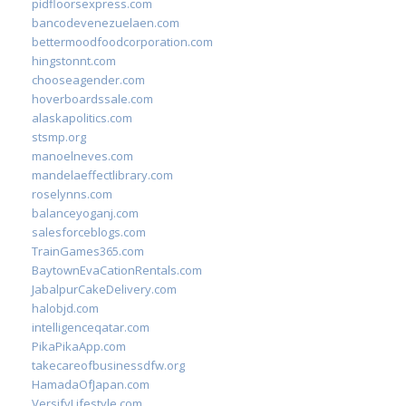
pidfloorsexpress.com
bancodevenezuelaen.com
bettermoodfoodcorporation.com
hingstonnt.com
chooseagender.com
hoverboardssale.com
alaskapolitics.com
stsmp.org
manoelneves.com
mandelaeffectlibrary.com
roselynns.com
balanceyoganj.com
salesforceblogs.com
TrainGames365.com
BaytownEvaCationRentals.com
JabalpurCakeDelivery.com
halobjd.com
intelligenceqatar.com
PikaPikaApp.com
takecareofbusinessdfw.org
HamadaOfJapan.com
VersifyLifestyle.com