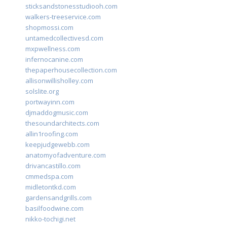
sticksandstonesstudiooh.com
walkers-treeservice.com
shopmossi.com
untamedcollectivesd.com
mxpwellness.com
infernocanine.com
thepaperhousecollection.com
allisonwillisholley.com
solslite.org
portwayinn.com
djmaddogmusic.com
thesoundarchitects.com
allin1roofing.com
keepjudgewebb.com
anatomyofadventure.com
drivancastillo.com
cmmedspa.com
midletontkd.com
gardensandgrills.com
basilfoodwine.com
nikko-tochigi.net