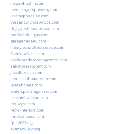
inspirehuahin.com
memmingerspainting.com
jeremypbeasley.com
thesandwichdepotcos.com
drgiggleshouseofpain.com
hotflashdesigns.com
garagenadeau.com
lifestylechauffeurservice.com
EverNewNails.com
insideoutdecoratingcentre.com
salvatoresinpoint.com
jovialfloralco.com
johnlscotthometeam.com
u-seehomes.com
watersportslagonissi.com
mischieffashion.com
eduwyre.com
retro-interiors.com
theblvd-boise.com
fpet2023.org
e-smart2022.org