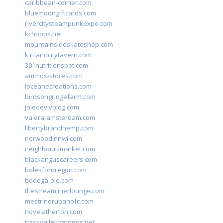
caribbean-corner.com
bluemoongiftcards.com
rivercitysteampunkexpo.com
kchoops.net
mountainsideskateshop.com
kirtlandcitytavern.com
301nutritionspot.com
ammos-stores.com
loceanecreations.com
birdsongridgefarm.com
joiedevivblog.com
valera-amsterdam.com
libertybrandhemp.com
norwoodinnwi.com
neighboursmarket.com
blackanguscareers.com
bolesfororegon.com
bodega-ole.com
thestreamlinerlounge.com
mestrinorubanofc.com
novelatherton.com
nassvalleygardens.net