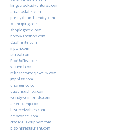
kingscreekadventures.com
antaeuslabs.com
purelycleanchemdry.com
WishOping.com
shoplegacee.com
bonvivantshop.com
CupPlante.com
mpzin.com
stcreal.com
PopUpFlea.com
valueml.com
rebeccatorresjewelry.com
jmpbliss.com
drjorgerico.com
queensushipa.com
wendyweimerdds.com
ameri-camp.com
hrsreceivables.com
empconst1.com
cinderella-support.com
bigpinkrestaurant.com