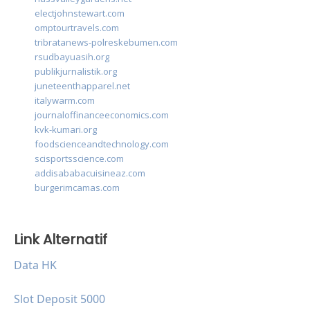
electjohnstewart.com
omptourtravels.com
tribratanews-polreskebumen.com
rsudbayuasih.org
publikjurnalistik.org
juneteenthapparel.net
italywarm.com
journaloffinanceeconomics.com
kvk-kumari.org
foodscienceandtechnology.com
scisportsscience.com
addisababacuisineaz.com
burgerimcamas.com
Link Alternatif
Data HK
Slot Deposit 5000