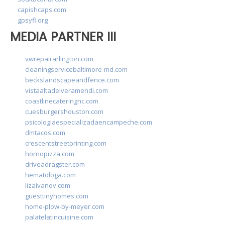
capishcaps.com
gpsyfl.org
MEDIA PARTNER III
vwrepairarlington.com
cleaningservicebaltimore-md.com
beckslandscapeandfence.com
vistaaltadelveramendi.com
coastlinecateringnc.com
cuesburgershouston.com
psicologiaespecializadaencampeche.com
dmtacos.com
crescentstreetprinting.com
hornopizza.com
driveadragster.com
hematologa.com
lizaivanov.com
guesttinyhomes.com
home-plow-by-meyer.com
palatelatincuisine.com