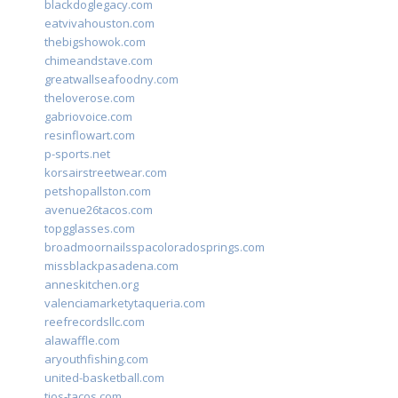
blackdoglegacy.com
eatvivahouston.com
thebigshowok.com
chimeandstave.com
greatwallseafoodny.com
theloverose.com
gabriovoice.com
resinflowart.com
p-sports.net
korsairstreetwear.com
petshopallston.com
avenue26tacos.com
topgglasses.com
broadmoornailsspacoloradosprings.com
missblackpasadena.com
anneskitchen.org
valenciamarketytaqueria.com
reefrecordsllc.com
alawaffle.com
aryouthfishing.com
united-basketball.com
tios-tacos.com