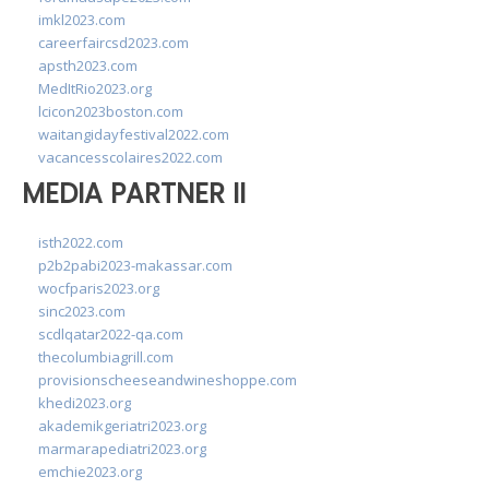
imkl2023.com
careerfaircsd2023.com
apsth2023.com
MedItRio2023.org
lcicon2023boston.com
waitangidayfestival2022.com
vacancesscolaires2022.com
MEDIA PARTNER II
isth2022.com
p2b2pabi2023-makassar.com
wocfparis2023.org
sinc2023.com
scdlqatar2022-qa.com
thecolumbiagrill.com
provisionscheeseandwineshoppe.com
khedi2023.org
akademikgeriatri2023.org
marmarapediatri2023.org
emchie2023.org