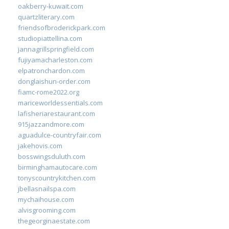
oakberry-kuwait.com
quartzliterary.com
friendsofbroderickpark.com
studiopiattellina.com
jannagrillspringfield.com
fujiyamacharleston.com
elpatronchardon.com
donglaishun-order.com
fiamc-rome2022.org
mariceworldessentials.com
lafisheriarestaurant.com
915jazzandmore.com
aguadulce-countryfair.com
jakehovis.com
bosswingsduluth.com
birminghamautocare.com
tonyscountrykitchen.com
jbellasnailspa.com
mychaihouse.com
alvisgrooming.com
thegeorginaestate.com