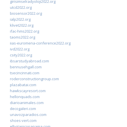
girisimselradyoloji2022.org
utcd2022.org
biosensor2022.org
ialp2022.org
klivet2022.org
ifac-hms2022.org
taoms2022.org
iias-euromena-conference2022.org
ivd2022.org
csity2022.org
ibsarstudyabroad.com
bennusehgall.com
tsecincinnati.com
roderconstructiongroup.com
plazabatai.com
hawkscayresort.com
hellonquads.com
diarioanimales.com
decogaleri.com
unavozparadios.com
shoes-vert.com
elbotanicopanama.com