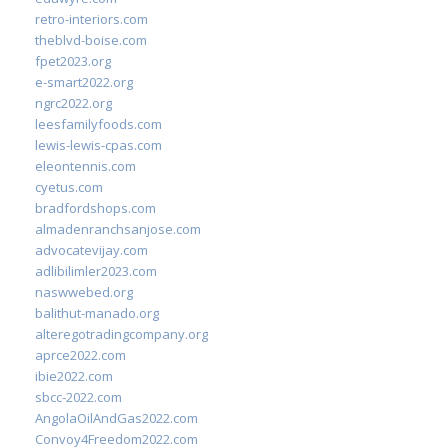
retro-interiors.com
theblvd-boise.com
fpet2023.org
e-smart2022.org
ngrc2022.org
leesfamilyfoods.com
lewis-lewis-cpas.com
eleontennis.com
cyetus.com
bradfordshops.com
almadenranchsanjose.com
advocatevijay.com
adlibilimler2023.com
naswwebed.org
balithut-manado.org
alteregotradingcompany.org
aprce2022.com
ibie2022.com
sbcc-2022.com
AngolaOilAndGas2022.com
Convoy4Freedom2022.com