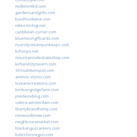
midletontkd.com
gardensandgrills.com
basilfoodwine.com
nikko-tochigi.net
caribbean-corner.com
bluemoongiftcards.com
rivercitysteampunkexpo.com
kchoops.net
mountainsideskateshop.com
kirtlandcitytavern.com
301nutritionspot.com
ammos-stores.com
loceanecreations.com
birdsongridgefarm.com
joiedevivblog.com
valera-amsterdam.com
libertybrandhemp.com
norwoodinnwi.com
neighboursmarket.com
blackanguscareers.com
bolesfororegon.com