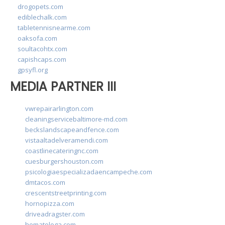
drogopets.com
ediblechalk.com
tabletennisnearme.com
oaksofa.com
soultacohtx.com
capishcaps.com
gpsyfl.org
MEDIA PARTNER III
vwrepairarlington.com
cleaningservicebaltimore-md.com
beckslandscapeandfence.com
vistaaltadelveramendi.com
coastlinecateringnc.com
cuesburgershouston.com
psicologiaespecializadaencampeche.com
dmtacos.com
crescentstreetprinting.com
hornopizza.com
driveadragster.com
hematologa.com