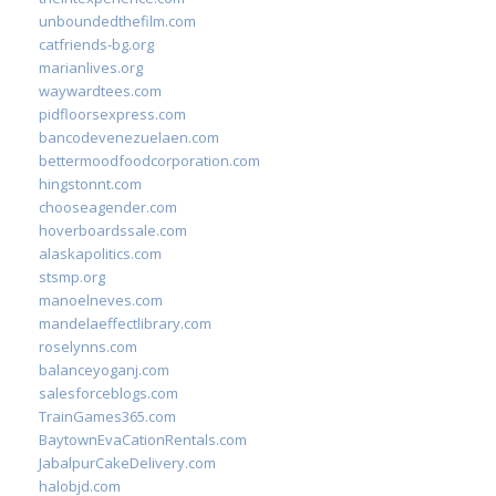
unboundedthefilm.com
catfriends-bg.org
marianlives.org
waywardtees.com
pidfloorsexpress.com
bancodevenezuelaen.com
bettermoodfoodcorporation.com
hingstonnt.com
chooseagender.com
hoverboardssale.com
alaskapolitics.com
stsmp.org
manoelneves.com
mandelaeffectlibrary.com
roselynns.com
balanceyoganj.com
salesforceblogs.com
TrainGames365.com
BaytownEvaCationRentals.com
JabalpurCakeDelivery.com
halobjd.com