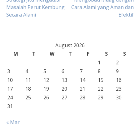
Post
Masalah Perut Kembung
Cara Alami yang Aman dan
Secara Alami
Efektif
navigation
August 2026
M
T
W
T
F
S
S
1
2
3
4
5
6
7
8
9
10
11
12
13
14
15
16
17
18
19
20
21
22
23
24
25
26
27
28
29
30
31
« Mar