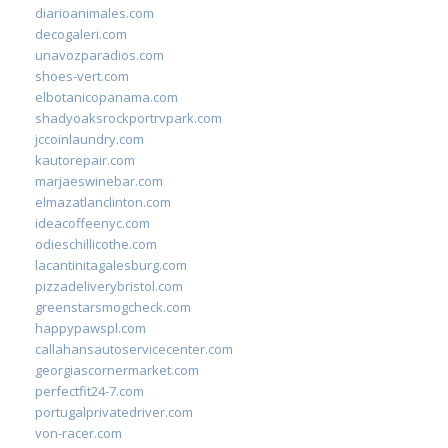
diarioanimales.com
decogaleri.com
unavozparadios.com
shoes-vert.com
elbotanicopanama.com
shadyoaksrockportrvpark.com
jccoinlaundry.com
kautorepair.com
marjaeswinebar.com
elmazatlanclinton.com
ideacoffeenyc.com
odieschillicothe.com
lacantinitagalesburg.com
pizzadeliverybristol.com
greenstarsmogcheck.com
happypawspl.com
callahansautoservicecenter.com
georgiascornermarket.com
perfectfit24-7.com
portugalprivatedriver.com
von-racer.com