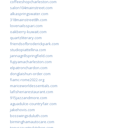
coffeeshopcharleston.com
salon104mainstreet.com
alkaspringswater.com
318mainstreet8h.com
lovenailsspari.com
oakberry-kuwait.com
quartzliterary.com
friendsofbroderickpark.com
studiopiattellina.com
jannagrillspringfield.com
fujiyamacharleston.com
elpatronchardon.com
donglaishun-order.com
fiamc-rome2022.org
mariceworldessentials.com
lafisheriarestaurant.com
915jazzandmore.com
aguadulce-countryfair.com
jakehovis.com
bosswingsduluth.com
birminghamautocare.com
tonyscountrykitchen.com