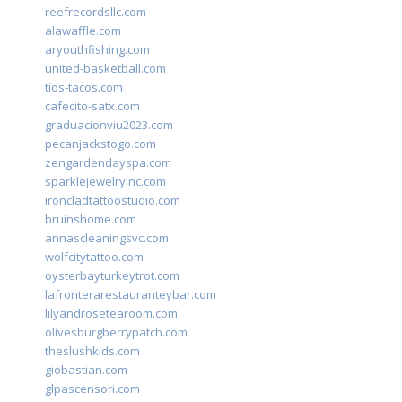
reefrecordsllc.com
alawaffle.com
aryouthfishing.com
united-basketball.com
tios-tacos.com
cafecito-satx.com
graduacionviu2023.com
pecanjackstogo.com
zengardendayspa.com
sparklejewelryinc.com
ironcladtattoostudio.com
bruinshome.com
annascleaningsvc.com
wolfcitytattoo.com
oysterbayturkeytrot.com
lafronterarestauranteybar.com
lilyandrosetearoom.com
olivesburgberrypatch.com
theslushkids.com
giobastian.com
glpascensori.com