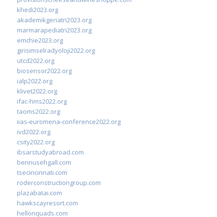
khedi2023.org
akademikgeriatri2023.org
marmarapediatri2023.org
emchie2023.org
girisimselradyoloji2022.org
utcd2022.org
biosensor2022.org
ialp2022.org
klivet2022.org
ifac-hms2022.org
taoms2022.org
iias-euromena-conference2022.org
ivd2022.org
csity2022.org
ibsarstudyabroad.com
bennusehgall.com
tsecincinnati.com
roderconstructiongroup.com
plazabatai.com
hawkscayresort.com
hellonquads.com