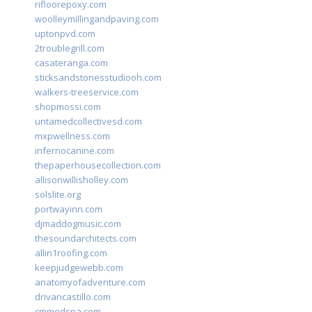
rifloorepoxy.com
woolleymillingandpaving.com
uptonpvd.com
2troublegrill.com
casateranga.com
sticksandstonesstudiooh.com
walkers-treeservice.com
shopmossi.com
untamedcollectivesd.com
mxpwellness.com
infernocanine.com
thepaperhousecollection.com
allisonwillisholley.com
solslite.org
portwayinn.com
djmaddogmusic.com
thesoundarchitects.com
allin1roofing.com
keepjudgewebb.com
anatomyofadventure.com
drivancastillo.com
cmmedspa.com