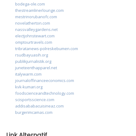
bodega-ole.com
thestreamlinerlounge.com
mestrinorubanofc.com
novelatherton.com
nassvalleygardens.net
electjohnstewart.com
omptourtravels.com
tribratanews-polreskebumen.com
rsudbayuasih.org
publikjurnalistik.org
juneteenthapparel.net
italywarm.com
journaloffinanceeconomics.com
kvk-kumari.org
foodscienceandtechnology.com
scisportsscience.com
addisababacuisineaz.com
burgerimcamas.com
Link Alternatif