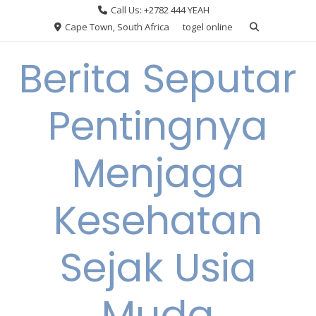
Skip
Call Us: +2782 444 YEAH
to
Cape Town, South Africa
togel online
content
Berita Seputar
Pentingnya
Menjaga
Kesehatan
Sejak Usia
Muda