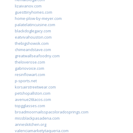
lizaivanov.com
guesttinyhomes.com
home-plow-by-meyer.com
palatelatincuisine.com
blackdoglegacy.com
eatvivahouston.com
thebigshowok.com
chimeandstave.com
greatwallseafoodny.com
theloverose.com
gabriovoice.com
resinflowart.com
p-sports.net
korsairstreetwear.com
petshopallston.com
avenue26tacos.com
topgglasses.com
broadmoornailsspacoloradosprings.com
missblackpasadena.com
anneskitchen.org
valenciamarketytaqueria.com