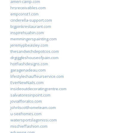
ameri-camp.com
hrsreceivables.com
empconst1.com
cinderella-support.com
bigpinkrestaurant.com
inspirehuahin.com
memmingerspainting.com
jeremypbeasley.com
thesandwichdepotcos.com
drgiggleshouseofpain.com
hotflashdesigns.com
garagenadeau.com
lifestylechauffeurservice.com
EverNewNails.com
insideoutdecoratingcentre.com
salvatoresinpoint.com
jovialfloralco.com
johnlscotthometeam.com
u-seehomes.com
watersportslagonissi.com
mischieffashion.com
eduwyre.com