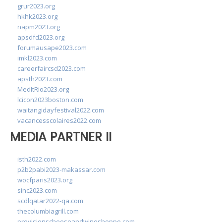
grur2023.org
hkhk2023.org
napm2023.org
apsdfd2023.org
forumausape2023.com
imkl2023.com
careerfaircsd2023.com
apsth2023.com
MedItRio2023.org
lcicon2023boston.com
waitangidayfestival2022.com
vacancesscolaires2022.com
MEDIA PARTNER II
isth2022.com
p2b2pabi2023-makassar.com
wocfparis2023.org
sinc2023.com
scdlqatar2022-qa.com
thecolumbiagrill.com
provisionscheeseandwineshoppe.com