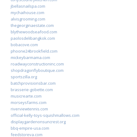
jbellasnailspa.com
mychaihouse.com
alvisgrooming.com
thegeorginaestate.com
blythewoodseafood.com
paolosdelibangkok.com
bobacove.com
phoone24brookfield.com
mickeybarmama.com
roadwayconstructioninc.com
shopdragonflyboutique.com
sportszilla.org
batchprovisionsbar.com
brasserie-gobette.com
musicrearte.com
morseysfarms.com
riverviewtennis.com
official-kelly-toys-squishmallows.com
displaygardenonsuncrest.org
bbq-empire-usa.com
feedstoreva.com