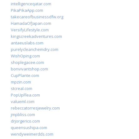
intelligenceqatar.com
PikaPikaApp.com
takecareofbusinessdfw.org
HamadaOfJapan.com
VersifyLifestyle.com
kingscreekadventures.com
antaeuslabs.com
purelycleanchemdry.com
WishOping.com
shoplegacee.com
bonvivantshop.com
CupPlante.com
mpzin.com
stcreal.com
PopUpFlea.com
valueml.com
rebeccatorresjewelry.com
jmpbliss.com
drjorgerico.com
queensushipa.com
wendyweimerdds.com