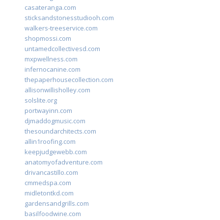
casateranga.com
sticksandstonesstudiooh.com
walkers-treeservice.com
shopmossi.com
untamedcollectivesd.com
mxpwellness.com
infernocanine.com
thepaperhousecollection.com
allisonwillisholley.com
solslite.org
portwayinn.com
djmaddogmusic.com
thesoundarchitects.com
allin1roofing.com
keepjudgewebb.com
anatomyofadventure.com
drivancastillo.com
cmmedspa.com
midletontkd.com
gardensandgrills.com
basilfoodwine.com