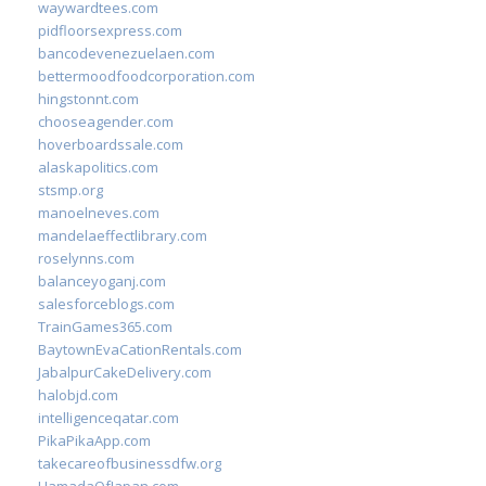
waywardtees.com
pidfloorsexpress.com
bancodevenezuelaen.com
bettermoodfoodcorporation.com
hingstonnt.com
chooseagender.com
hoverboardssale.com
alaskapolitics.com
stsmp.org
manoelneves.com
mandelaeffectlibrary.com
roselynns.com
balanceyoganj.com
salesforceblogs.com
TrainGames365.com
BaytownEvaCationRentals.com
JabalpurCakeDelivery.com
halobjd.com
intelligenceqatar.com
PikaPikaApp.com
takecareofbusinessdfw.org