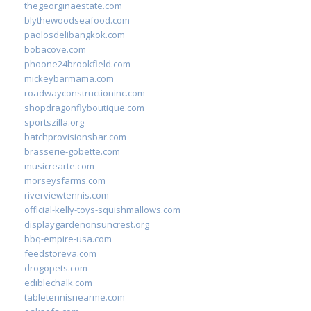
thegeorginaestate.com
blythewoodseafood.com
paolosdelibangkok.com
bobacove.com
phoone24brookfield.com
mickeybarmama.com
roadwayconstructioninc.com
shopdragonflyboutique.com
sportszilla.org
batchprovisionsbar.com
brasserie-gobette.com
musicrearte.com
morseysfarms.com
riverviewtennis.com
official-kelly-toys-squishmallows.com
displaygardenonsuncrest.org
bbq-empire-usa.com
feedstoreva.com
drogopets.com
ediblechalk.com
tabletennisnearme.com