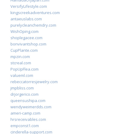
HamadaOfJapan.com
VersifyLifestyle.com
kingscreekadventures.com
antaeuslabs.com
purelycleanchemdry.com
WishOping.com
shoplegacee.com
bonvivantshop.com
CupPlante.com
mpzin.com
stcreal.com
PopUpFlea.com
valueml.com
rebeccatorresjewelry.com
jmpbliss.com
drjorgerico.com
queensushipa.com
wendyweimerdds.com
ameri-camp.com
hrsreceivables.com
empconst1.com
cinderella-support.com