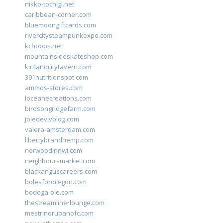
nikko-tochigi.net
caribbean-corner.com
bluemoongiftcards.com
rivercitysteampunkexpo.com
kchoops.net
mountainsideskateshop.com
kirtlandcitytavern.com
301nutritionspot.com
ammos-stores.com
loceanecreations.com
birdsongridgefarm.com
joiedevivblog.com
valera-amsterdam.com
libertybrandhemp.com
norwoodinnwi.com
neighboursmarket.com
blackanguscareers.com
bolesfororegon.com
bodega-ole.com
thestreamlinerlounge.com
mestrinorubanofc.com