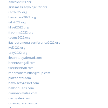
emchie2023.org
girisimselradyoloji2022.org
utcd2022.org
biosensor2022.org
ialp2022.org
klivet2022.org
ifac-hms2022.org
taoms2022.org
iias-euromena-conference2022.org
ivd2022.org
csity2022.org
ibsarstudyabroad.com
bennusehgall.com
tsecincinnati.com
roderconstructiongroup.com
plazabatai.com
hawkscayresort.com
hellonquads.com
diarioanimales.com
decogaleri.com
unavozparadios.com