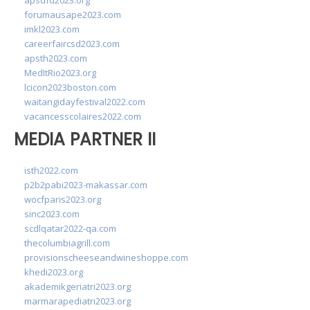
apsdfd2023.org
forumausape2023.com
imkl2023.com
careerfaircsd2023.com
apsth2023.com
MedItRio2023.org
lcicon2023boston.com
waitangidayfestival2022.com
vacancesscolaires2022.com
MEDIA PARTNER II
isth2022.com
p2b2pabi2023-makassar.com
wocfparis2023.org
sinc2023.com
scdlqatar2022-qa.com
thecolumbiagrill.com
provisionscheeseandwineshoppe.com
khedi2023.org
akademikgeriatri2023.org
marmarapediatri2023.org