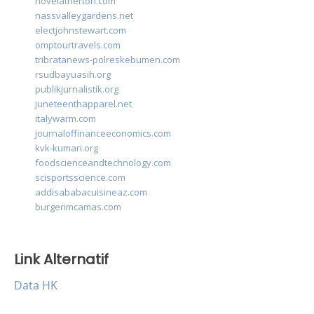
novelatherton.com
nassvalleygardens.net
electjohnstewart.com
omptourtravels.com
tribratanews-polreskebumen.com
rsudbayuasih.org
publikjurnalistik.org
juneteenthapparel.net
italywarm.com
journaloffinanceeconomics.com
kvk-kumari.org
foodscienceandtechnology.com
scisportsscience.com
addisababacuisineaz.com
burgerimcamas.com
Link Alternatif
Data HK