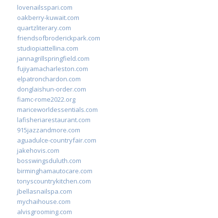
lovenailsspari.com
oakberry-kuwait.com
quartzliterary.com
friendsofbroderickpark.com
studiopiattellina.com
jannagrillspringfield.com
fujiyamacharleston.com
elpatronchardon.com
donglaishun-order.com
fiamc-rome2022.org
mariceworldessentials.com
lafisheriarestaurant.com
915jazzandmore.com
aguadulce-countryfair.com
jakehovis.com
bosswingsduluth.com
birminghamautocare.com
tonyscountrykitchen.com
jbellasnailspa.com
mychaihouse.com
alvisgrooming.com