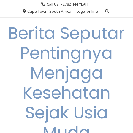
Skip
Call Us: +2782 444 YEAH
to
Cape Town, South Africa
togel online
content
Berita Seputar
Pentingnya
Menjaga
Kesehatan
Sejak Usia
Muda