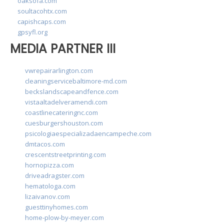
oaksofa.com
soultacohtx.com
capishcaps.com
gpsyfl.org
MEDIA PARTNER III
vwrepairarlington.com
cleaningservicebaltimore-md.com
beckslandscapeandfence.com
vistaaltadelveramendi.com
coastlinecateringnc.com
cuesburgershouston.com
psicologiaespecializadaencampeche.com
dmtacos.com
crescentstreetprinting.com
hornopizza.com
driveadragster.com
hematologa.com
lizaivanov.com
guesttinyhomes.com
home-plow-by-meyer.com