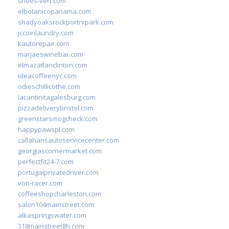
shoes-vert.com
elbotanicopanama.com
shadyoaksrockportrvpark.com
jccoinlaundry.com
kautorepair.com
marjaeswinebar.com
elmazatlanclinton.com
ideacoffeenyc.com
odieschillicothe.com
lacantinitagalesburg.com
pizzadeliverybristol.com
greenstarsmogcheck.com
happypawspl.com
callahansautoservicecenter.com
georgiascornermarket.com
perfectfit24-7.com
portugalprivatedriver.com
von-racer.com
coffeeshopcharleston.com
salon104mainstreet.com
alkaspringswater.com
318mainstreet8h.com