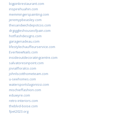
bigpinkrestaurant.com
inspirehuahin.com
memmingerspainting.com
jeremypbeasley.com
thesandwichdepotcos.com
drgiggleshouseofpain.com
hotflashdesigns.com
garagenadeau.com
lifestylechauffeurservice.com
EverNewNails.com
insideoutdecoratingcentre.com
salvatoresinpoint.com
jovialfloralco.com
johnlscotthometeam.com
u-seehomes.com
watersportslagonissi.com
mischieffashion.com
eduwyre.com
retro-interiors.com
theblvd-boise.com
fpet2023.org