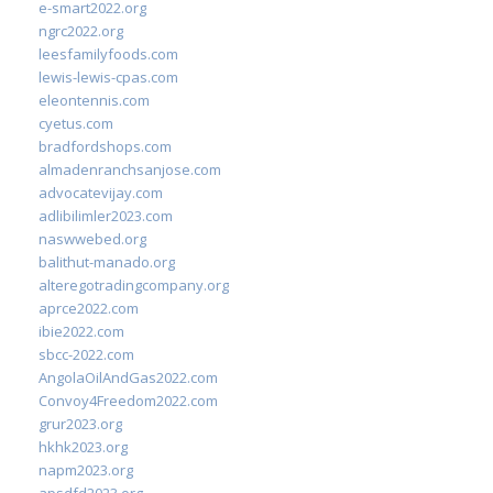
e-smart2022.org
ngrc2022.org
leesfamilyfoods.com
lewis-lewis-cpas.com
eleontennis.com
cyetus.com
bradfordshops.com
almadenranchsanjose.com
advocatevijay.com
adlibilimler2023.com
naswwebed.org
balithut-manado.org
alteregotradingcompany.org
aprce2022.com
ibie2022.com
sbcc-2022.com
AngolaOilAndGas2022.com
Convoy4Freedom2022.com
grur2023.org
hkhk2023.org
napm2023.org