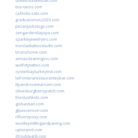
united-basketball.com
tios-tacos.com
cafecito-satx.com
graduacionviu2023.com
pecanjackstogo.com
zengardendayspa.com
sparklejewelryinc.com
ironcladtattoostudio.com
bruinshome.com
annascleaningsvc.com
wolfcitytattoo.com
oysterbayturkeytrot.com
lafronterarestauranteybar.com
lilyandrosetearoom.com
olivesburgberrypatch.com
theslushkids.com
giobastian.com
glpascensori.com
rifloorepoxy.com
woolleymillingandpaving.com
uptonpvd.com
2troublegrill.com