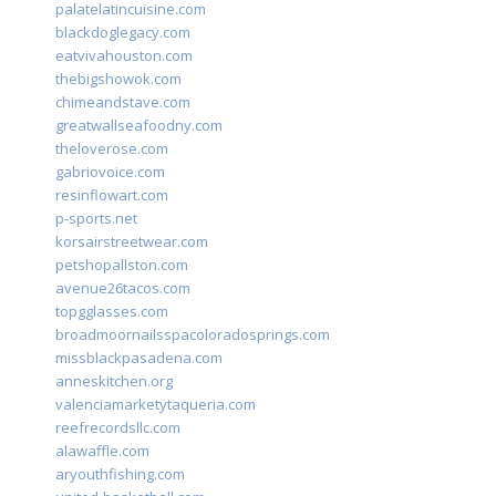
palatelatincuisine.com
blackdoglegacy.com
eatvivahouston.com
thebigshowok.com
chimeandstave.com
greatwallseafoodny.com
theloverose.com
gabriovoice.com
resinflowart.com
p-sports.net
korsairstreetwear.com
petshopallston.com
avenue26tacos.com
topgglasses.com
broadmoornailsspacoloradosprings.com
missblackpasadena.com
anneskitchen.org
valenciamarketytaqueria.com
reefrecordsllc.com
alawaffle.com
aryouthfishing.com