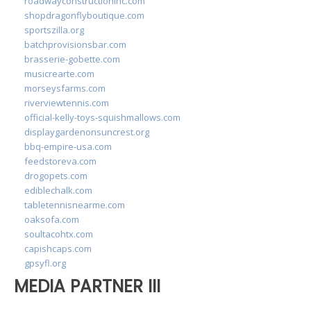
roadwayconstructioninc.com
shopdragonflyboutique.com
sportszilla.org
batchprovisionsbar.com
brasserie-gobette.com
musicrearte.com
morseysfarms.com
riverviewtennis.com
official-kelly-toys-squishmallows.com
displaygardenonsuncrest.org
bbq-empire-usa.com
feedstoreva.com
drogopets.com
ediblechalk.com
tabletennisnearme.com
oaksofa.com
soultacohtx.com
capishcaps.com
gpsyfl.org
MEDIA PARTNER III