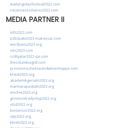
waitangidayfestival2022.com
vacancesscolaires2022.com
MEDIA PARTNER II
isth2022.com
p2b2pabi2023-makassar.com
wocfparis2023.org
sinc2023.com
scdlqatar2022-qa.com
thecolumbiagrill.com
provisionscheeseandwineshoppe.com
khedi2023.org
akademikgeriatri2023.org
marmarapediatri2023.org
emchie2023.org
girisimselradyoloji2022.org
utcd2022.org
biosensor2022.org
ialp2022.org
klivet2022.org