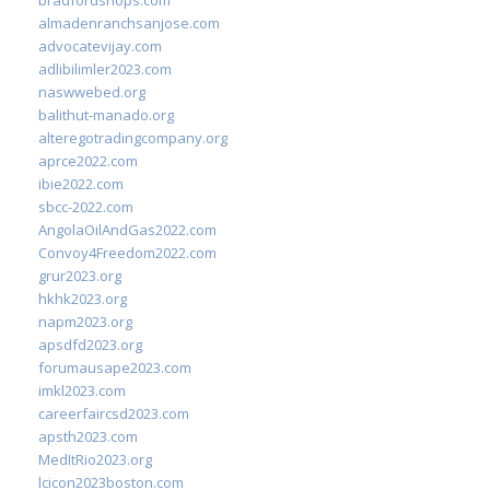
bradfordshops.com
almadenranchsanjose.com
advocatevijay.com
adlibilimler2023.com
naswwebed.org
balithut-manado.org
alteregotradingcompany.org
aprce2022.com
ibie2022.com
sbcc-2022.com
AngolaOilAndGas2022.com
Convoy4Freedom2022.com
grur2023.org
hkhk2023.org
napm2023.org
apsdfd2023.org
forumausape2023.com
imkl2023.com
careerfaircsd2023.com
apsth2023.com
MedItRio2023.org
lcicon2023boston.com