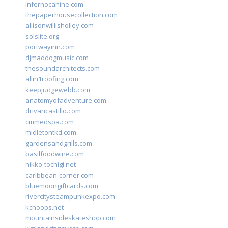
infernocanine.com
thepaperhousecollection.com
allisonwillisholley.com
solslite.org
portwayinn.com
djmaddogmusic.com
thesoundarchitects.com
allin1roofing.com
keepjudgewebb.com
anatomyofadventure.com
drivancastillo.com
cmmedspa.com
midletontkd.com
gardensandgrills.com
basilfoodwine.com
nikko-tochigi.net
caribbean-corner.com
bluemoongiftcards.com
rivercitysteampunkexpo.com
kchoops.net
mountainsideskateshop.com