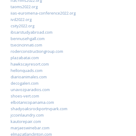
ifac-hms2022.org
taoms2022.org
iias-euromena-conference2022.org
ivd2022.org
csity2022.org
ibsarstudyabroad.com
bennusehgall.com
tsecincinnati.com
roderconstructiongroup.com
plazabatai.com
hawkscayresort.com
hellonquads.com
diarioanimales.com
decogaleri.com
unavozparadios.com
shoes-vert.com
elbotanicopanama.com
shadyoaksrockportrvpark.com
jccoinlaundry.com
kautorepair.com
marjaeswinebar.com
elmazatlanclinton.com