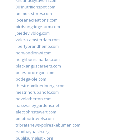
kirtlandcitytavern.com
301nutritionspot.com
ammos-stores.com
loceanecreations.com
birdsongridgefarm.com
joiedevivblog.com
valera-amsterdam.com
libertybrandhemp.com
norwoodinnwi.com
neighboursmarket.com
blackanguscareers.com
bolesfororegon.com
bodega-ole.com
thestreamlinerlounge.com
mestrinorubanofc.com
novelatherton.com
nassvalleygardens.net
electjohnstewart.com
omptourtravels.com
tribratanews-polreskebumen.com
rsudbayuasih.org
publikjurnalistik.org