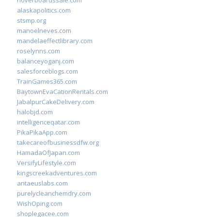
hoverboardssale.com
alaskapolitics.com
stsmp.org
manoelneves.com
mandelaeffectlibrary.com
roselynns.com
balanceyoganj.com
salesforceblogs.com
TrainGames365.com
BaytownEvaCationRentals.com
JabalpurCakeDelivery.com
halobjd.com
intelligenceqatar.com
PikaPikaApp.com
takecareofbusinessdfw.org
HamadaOfJapan.com
VersifyLifestyle.com
kingscreekadventures.com
antaeuslabs.com
purelycleanchemdry.com
WishOping.com
shoplegacee.com