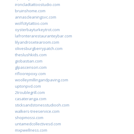
ironcladtattoostudio.com
bruinshome.com
annascleaningsvc.com
wolfcitytattoo.com
oysterbayturkeytrot.com
lafronterarestauranteybar.com
lilyandrosetearoom.com
olivesburgberrypatch.com
theslushkids.com
giobastian.com
glpascensori.com
rifloorepoxy.com
woolleymillingandpaving.com
uptonpvd.com
2troublegrill.com
casateranga.com
sticksandstonesstudiooh.com
walkers-treeservice.com
shopmossi.com
untamedcollectivesd.com
mxpwellness.com