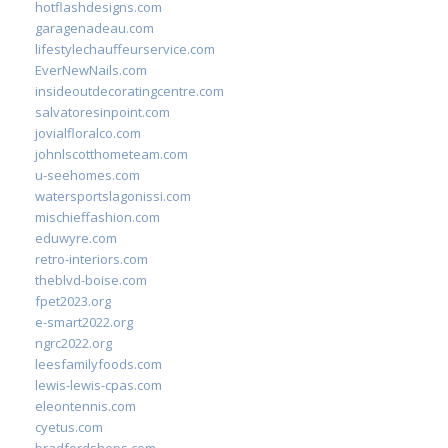
hotflashdesigns.com
garagenadeau.com
lifestylechauffeurservice.com
EverNewNails.com
insideoutdecoratingcentre.com
salvatoresinpoint.com
jovialfloralco.com
johnlscotthometeam.com
u-seehomes.com
watersportslagonissi.com
mischieffashion.com
eduwyre.com
retro-interiors.com
theblvd-boise.com
fpet2023.org
e-smart2022.org
ngrc2022.org
leesfamilyfoods.com
lewis-lewis-cpas.com
eleontennis.com
cyetus.com