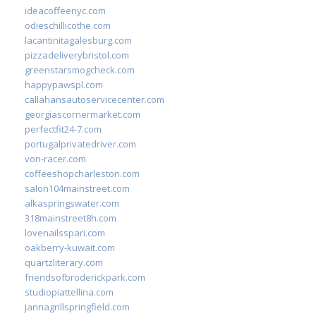
ideacoffeenyc.com
odieschillicothe.com
lacantinitagalesburg.com
pizzadeliverybristol.com
greenstarsmogcheck.com
happypawspl.com
callahansautoservicecenter.com
georgiascornermarket.com
perfectfit24-7.com
portugalprivatedriver.com
von-racer.com
coffeeshopcharleston.com
salon104mainstreet.com
alkaspringswater.com
318mainstreet8h.com
lovenailsspari.com
oakberry-kuwait.com
quartzliterary.com
friendsofbroderickpark.com
studiopiattellina.com
jannagrillspringfield.com