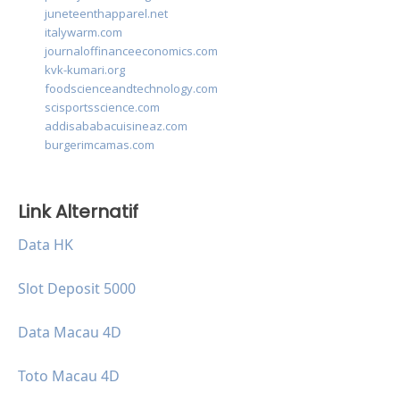
juneteenthapparel.net
italywarm.com
journaloffinanceeconomics.com
kvk-kumari.org
foodscienceandtechnology.com
scisportsscience.com
addisababacuisineaz.com
burgerimcamas.com
Link Alternatif
Data HK
Slot Deposit 5000
Data Macau 4D
Toto Macau 4D