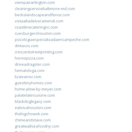
vwrepairarlington.com
cleaningservicebaltimore-md.com
beckslandscapeandfence.com
vistaaltadelveramendi.com
coastlinecateringnc.com
cuesburgershouston.com
psicologiaespecializadaencampeche.com
dmtacos.com
crescentstreetprinting.com
hornopizza.com
driveadragster.com
hematologa.com
lizaivanov.com
guesttinyhomes.com
home-plow-by-meyer.com
palatelatincuisine.com
blackdoglegacy.com
eatvivahouston.com
thebigshowok.com
chimeandstave.com
greatwallseafoodny.com