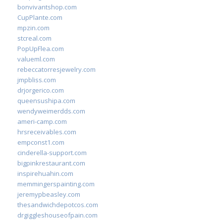
bonvivantshop.com
CupPlante.com
mpzin.com
stcreal.com
PopUpFlea.com
valueml.com
rebeccatorresjewelry.com
jmpbliss.com
drjorgerico.com
queensushipa.com
wendyweimerdds.com
ameri-camp.com
hrsreceivables.com
empconst1.com
cinderella-support.com
bigpinkrestaurant.com
inspirehuahin.com
memmingerspainting.com
jeremypbeasley.com
thesandwichdepotcos.com
drgiggleshouseofpain.com