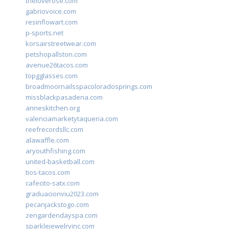
theloverose.com
gabriovoice.com
resinflowart.com
p-sports.net
korsairstreetwear.com
petshopallston.com
avenue26tacos.com
topgglasses.com
broadmoornailsspacoloradosprings.com
missblackpasadena.com
anneskitchen.org
valenciamarketytaqueria.com
reefrecordsllc.com
alawaffle.com
aryouthfishing.com
united-basketball.com
tios-tacos.com
cafecito-satx.com
graduacionviu2023.com
pecanjackstogo.com
zengardendayspa.com
sparklejewelryinc.com