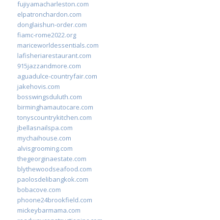
fujiyamacharleston.com
elpatronchardon.com
donglaishun-order.com
fiamc-rome2022.org
mariceworldessentials.com
lafisheriarestaurant.com
915jazzandmore.com
aguadulce-countryfair.com
jakehovis.com
bosswingsduluth.com
birminghamautocare.com
tonyscountrykitchen.com
jbellasnailspa.com
mychaihouse.com
alvisgrooming.com
thegeorginaestate.com
blythewoodseafood.com
paolosdelibangkok.com
bobacove.com
phoone24brookfield.com
mickeybarmama.com