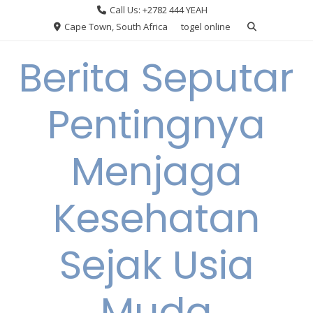
Skip
Call Us: +2782 444 YEAH
to
Cape Town, South Africa
togel online
content
Berita Seputar
Pentingnya
Menjaga
Kesehatan
Sejak Usia
Muda