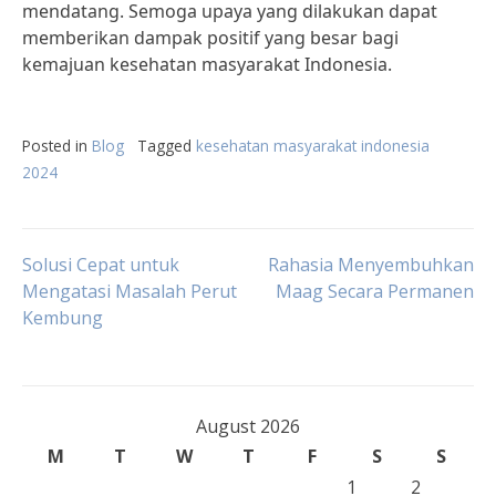
mendatang. Semoga upaya yang dilakukan dapat
memberikan dampak positif yang besar bagi
kemajuan kesehatan masyarakat Indonesia.
Posted in
Blog
Tagged
kesehatan masyarakat indonesia
2024
Post
Solusi Cepat untuk
Rahasia Menyembuhkan
Mengatasi Masalah Perut
Maag Secara Permanen
Kembung
navigation
August 2026
M
T
W
T
F
S
S
1
2