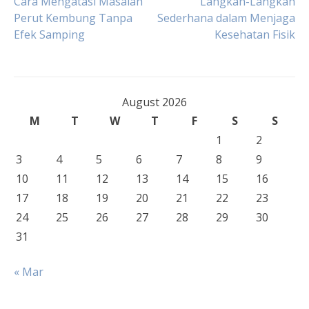
Post
Cara Mengatasi Masalah
Langkah-Langkah
Perut Kembung Tanpa
Sederhana dalam Menjaga
Efek Samping
Kesehatan Fisik
navigation
August 2026
M
T
W
T
F
S
S
1
2
3
4
5
6
7
8
9
10
11
12
13
14
15
16
17
18
19
20
21
22
23
24
25
26
27
28
29
30
31
« Mar