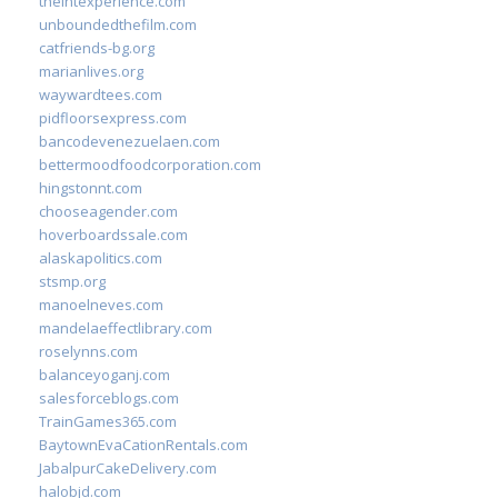
theintexperience.com
unboundedthefilm.com
catfriends-bg.org
marianlives.org
waywardtees.com
pidfloorsexpress.com
bancodevenezuelaen.com
bettermoodfoodcorporation.com
hingstonnt.com
chooseagender.com
hoverboardssale.com
alaskapolitics.com
stsmp.org
manoelneves.com
mandelaeffectlibrary.com
roselynns.com
balanceyoganj.com
salesforceblogs.com
TrainGames365.com
BaytownEvaCationRentals.com
JabalpurCakeDelivery.com
halobjd.com