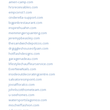
ameri-camp.com
hrsreceivables.com
empconst1.com
cinderella-support.com
bigpinkrestaurant.com
inspirehuahin.com
memmingerspainting.com
jeremypbeasley.com
thesandwichdepotcos.com
drgiggleshouseofpain.com
hotflashdesigns.com
garagenadeau.com
lifestylechauffeurservice.com
EverNewNails.com
insideoutdecoratingcentre.com
salvatoresinpoint.com
jovialfloralco.com
johnlscotthometeam.com
u-seehomes.com
watersportslagonissi.com
mischieffashion.com