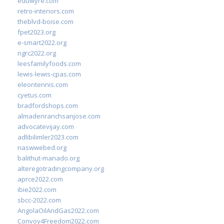
eduwyre.com
retro-interiors.com
theblvd-boise.com
fpet2023.org
e-smart2022.org
ngrc2022.org
leesfamilyfoods.com
lewis-lewis-cpas.com
eleontennis.com
cyetus.com
bradfordshops.com
almadenranchsanjose.com
advocatevijay.com
adlibilimler2023.com
naswwebed.org
balithut-manado.org
alteregotradingcompany.org
aprce2022.com
ibie2022.com
sbcc-2022.com
AngolaOilAndGas2022.com
Convoy4Freedom2022.com