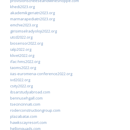
provisionscheeseandwineshoppe.com
khedi2023.org
akademikgeriatri2023.org
marmarapediatri2023.org
emchie2023.org
girisimselradyoloji2022.org
utcd2022.org
biosensor2022.org
ialp2022.org
klivet2022.org
ifac-hms2022.org
taoms2022.org
iias-euromena-conference2022.org
ivd2022.org
csity2022.org
ibsarstudyabroad.com
bennusehgall.com
tsecincinnati.com
roderconstructiongroup.com
plazabatai.com
hawkscayresort.com
hellonquads.com