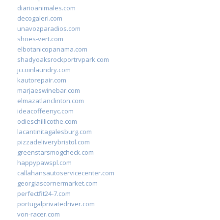
diarioanimales.com
decogaleri.com
unavozparadios.com
shoes-vert.com
elbotanicopanama.com
shadyoaksrockportrvpark.com
jccoinlaundry.com
kautorepair.com
marjaeswinebar.com
elmazatlanclinton.com
ideacoffeenyc.com
odieschillicothe.com
lacantinitagalesburg.com
pizzadeliverybristol.com
greenstarsmogcheck.com
happypawspl.com
callahansautoservicecenter.com
georgiascornermarket.com
perfectfit24-7.com
portugalprivatedriver.com
von-racer.com