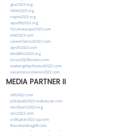
grur2023.org
hkhk2023.org
napm2023.org
apsdfd2023.org
forumausape2023.com
imkl2023.com
careerfaircsd2023.com
apsth2023.com
MedItRio2023.org
lcicon2023boston.com
waitangidayfestival2022.com
vacancesscolaires2022.com
MEDIA PARTNER II
isth2022.com
p2b2pabi2023-makassar.com
wocfparis2023.org
sinc2023.com
scdlqatar2022-qa.com
thecolumbiagrill.com