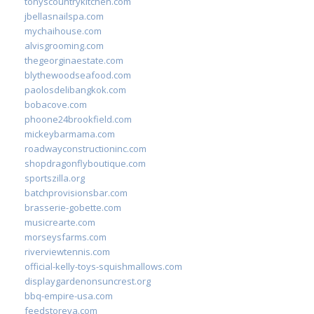
tonyscountrykitchen.com
jbellasnailspa.com
mychaihouse.com
alvisgrooming.com
thegeorginaestate.com
blythewoodseafood.com
paolosdelibangkok.com
bobacove.com
phoone24brookfield.com
mickeybarmama.com
roadwayconstructioninc.com
shopdragonflyboutique.com
sportszilla.org
batchprovisionsbar.com
brasserie-gobette.com
musicrearte.com
morseysfarms.com
riverviewtennis.com
official-kelly-toys-squishmallows.com
displaygardenonsuncrest.org
bbq-empire-usa.com
feedstoreva.com