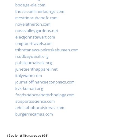
bodega-ole.com
thestreamlinerlounge.com
mestrinorubanofc.com
novelatherton.com
nassvalleygardens.net
electjohnstewart.com
omptourtravels.com
tribratanews-polreskebumen.com
rsudbayuasih.org
publikjurnalistik.org
juneteenthapparel.net
italywarm.com
journaloffinanceeconomics.com
kvk-kumari.org
foodscienceandtechnology.com
scisportsscience.com
addisababacuisineaz.com
burgerimcamas.com