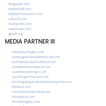
drogopets.com
ediblechalk.com
tabletennisnearme.com
oaksofa.com
soultacohtx.com
capishcaps.com
gpsyfl.org
MEDIA PARTNER III
vwrepairarlington.com
cleaningservicebaltimore-md.com
beckslandscapeandfence.com
vistaaltadelveramendi.com
coastlinecateringnc.com
cuesburgershouston.com
psicologiaespecializadaencampeche.com
dmtacos.com
crescentstreetprinting.com
hornopizza.com
driveadragster.com