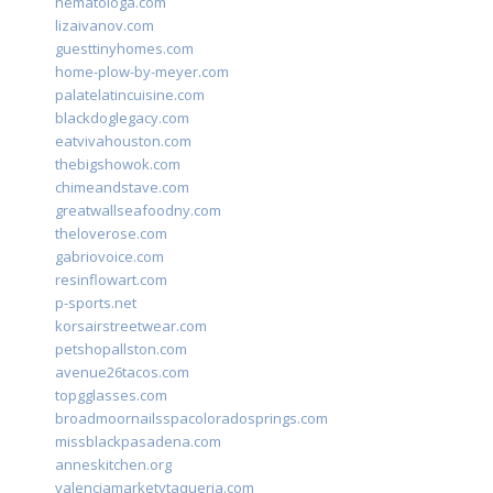
hematologa.com
lizaivanov.com
guesttinyhomes.com
home-plow-by-meyer.com
palatelatincuisine.com
blackdoglegacy.com
eatvivahouston.com
thebigshowok.com
chimeandstave.com
greatwallseafoodny.com
theloverose.com
gabriovoice.com
resinflowart.com
p-sports.net
korsairstreetwear.com
petshopallston.com
avenue26tacos.com
topgglasses.com
broadmoornailsspacoloradosprings.com
missblackpasadena.com
anneskitchen.org
valenciamarketytaqueria.com