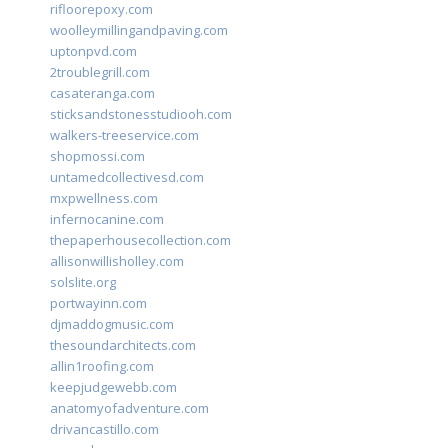
rifloorepoxy.com
woolleymillingandpaving.com
uptonpvd.com
2troublegrill.com
casateranga.com
sticksandstonesstudiooh.com
walkers-treeservice.com
shopmossi.com
untamedcollectivesd.com
mxpwellness.com
infernocanine.com
thepaperhousecollection.com
allisonwillisholley.com
solslite.org
portwayinn.com
djmaddogmusic.com
thesoundarchitects.com
allin1roofing.com
keepjudgewebb.com
anatomyofadventure.com
drivancastillo.com