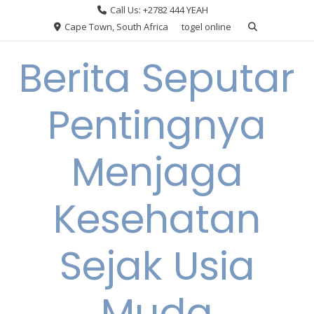
Skip
Call Us: +2782 444 YEAH
to
Cape Town, South Africa
togel online
content
Berita Seputar
Pentingnya
Menjaga
Kesehatan
Sejak Usia
Muda