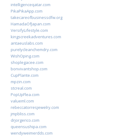
intelligenceqatar.com
PikaPikaApp.com
takecareofbusinessdfw.org
HamadaOfJapan.com
VersifyLifestyle.com
kingscreekadventures.com
antaeuslabs.com
purelycleanchemdry.com
WishOping.com
shoplegacee.com
bonvivantshop.com
CupPlante.com
mpzin.com
stcreal.com
PopUpFlea.com
valueml.com
rebeccatorresjewelry.com
jmpbliss.com
drjorgerico.com
queensushipa.com
wendyweimerdds.com