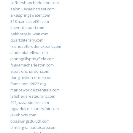
coffeeshopcharleston.com
salon104mainstreet.com
alkaspringswater.com
318mainstreet8h.com
lovenailsspari.com
oakberry-kuwait.com
quartzliterary.com
friendsofbroderickpark.com
studiopiattellina.com
jannagrillspringfield.com
fujiyamacharleston.com
elpatronchardon.com
donglaishun-order.com
fiamc-rome2022.org
mariceworldessentials.com
lafisheriarestaurant.com
915jazzandmore.com
aguadulce-countryfair.com
jakehovis.com
bosswingsduluth.com
birminghamautocare.com