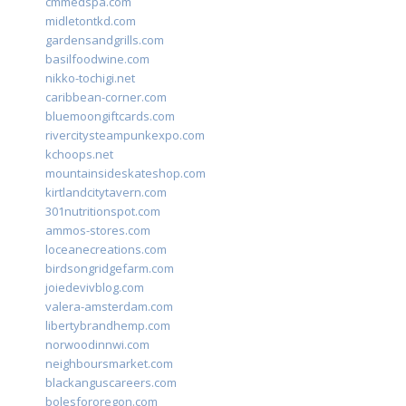
cmmedspa.com
midletontkd.com
gardensandgrills.com
basilfoodwine.com
nikko-tochigi.net
caribbean-corner.com
bluemoongiftcards.com
rivercitysteampunkexpo.com
kchoops.net
mountainsideskateshop.com
kirtlandcitytavern.com
301nutritionspot.com
ammos-stores.com
loceanecreations.com
birdsongridgefarm.com
joiedevivblog.com
valera-amsterdam.com
libertybrandhemp.com
norwoodinnwi.com
neighboursmarket.com
blackanguscareers.com
bolesfororegon.com