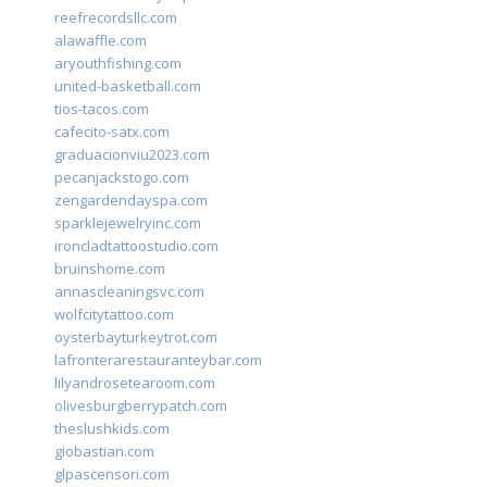
reefrecordsllc.com
alawaffle.com
aryouthfishing.com
united-basketball.com
tios-tacos.com
cafecito-satx.com
graduacionviu2023.com
pecanjackstogo.com
zengardendayspa.com
sparklejewelryinc.com
ironcladtattoostudio.com
bruinshome.com
annascleaningsvc.com
wolfcitytattoo.com
oysterbayturkeytrot.com
lafronterarestauranteybar.com
lilyandrosetearoom.com
olivesburgberrypatch.com
theslushkids.com
giobastian.com
glpascensori.com