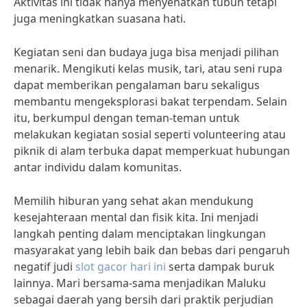
Aktivitas ini tidak hanya menyehatkan tubuh tetapi
juga meningkatkan suasana hati.
Kegiatan seni dan budaya juga bisa menjadi pilihan
menarik. Mengikuti kelas musik, tari, atau seni rupa
dapat memberikan pengalaman baru sekaligus
membantu mengeksplorasi bakat terpendam. Selain
itu, berkumpul dengan teman-teman untuk
melakukan kegiatan sosial seperti volunteering atau
piknik di alam terbuka dapat memperkuat hubungan
antar individu dalam komunitas.
Memilih hiburan yang sehat akan mendukung
kesejahteraan mental dan fisik kita. Ini menjadi
langkah penting dalam menciptakan lingkungan
masyarakat yang lebih baik dan bebas dari pengaruh
negatif judi
slot gacor hari ini
serta dampak buruk
lainnya. Mari bersama-sama menjadikan Maluku
sebagai daerah yang bersih dari praktik perjudian