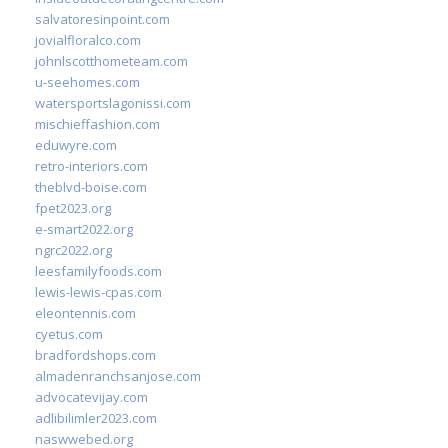
salvatoresinpoint.com
jovialfloralco.com
johnlscotthometeam.com
u-seehomes.com
watersportslagonissi.com
mischieffashion.com
eduwyre.com
retro-interiors.com
theblvd-boise.com
fpet2023.org
e-smart2022.org
ngrc2022.org
leesfamilyfoods.com
lewis-lewis-cpas.com
eleontennis.com
cyetus.com
bradfordshops.com
almadenranchsanjose.com
advocatevijay.com
adlibilimler2023.com
naswwebed.org