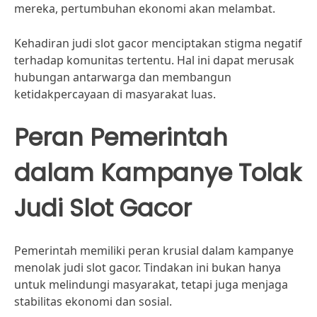
mereka, pertumbuhan ekonomi akan melambat.
Kehadiran judi slot gacor menciptakan stigma negatif
terhadap komunitas tertentu. Hal ini dapat merusak
hubungan antarwarga dan membangun
ketidakpercayaan di masyarakat luas.
Peran Pemerintah
dalam Kampanye Tolak
Judi Slot Gacor
Pemerintah memiliki peran krusial dalam kampanye
menolak judi slot gacor. Tindakan ini bukan hanya
untuk melindungi masyarakat, tetapi juga menjaga
stabilitas ekonomi dan sosial.