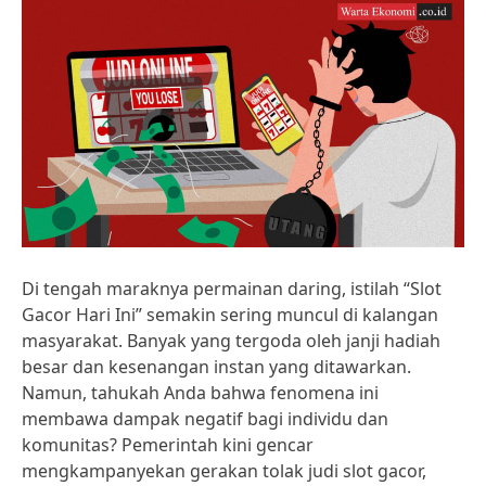
Di tengah maraknya permainan daring, istilah “Slot
Gacor Hari Ini” semakin sering muncul di kalangan
masyarakat. Banyak yang tergoda oleh janji hadiah
besar dan kesenangan instan yang ditawarkan.
Namun, tahukah Anda bahwa fenomena ini
membawa dampak negatif bagi individu dan
komunitas? Pemerintah kini gencar
mengkampanyekan gerakan tolak judi slot gacor,