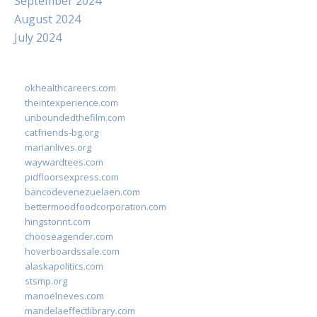
September 2024
August 2024
July 2024
okhealthcareers.com
theintexperience.com
unboundedthefilm.com
catfriends-bg.org
marianlives.org
waywardtees.com
pidfloorsexpress.com
bancodevenezuelaen.com
bettermoodfoodcorporation.com
hingstonnt.com
chooseagender.com
hoverboardssale.com
alaskapolitics.com
stsmp.org
manoelneves.com
mandelaeffectlibrary.com