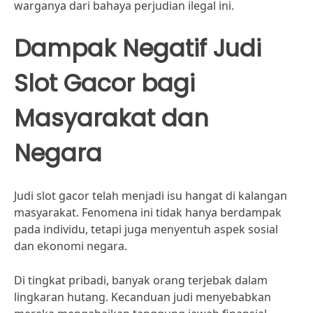
warganya dari bahaya perjudian ilegal ini.
Dampak Negatif Judi
Slot Gacor bagi
Masyarakat dan
Negara
Judi slot gacor telah menjadi isu hangat di kalangan
masyarakat. Fenomena ini tidak hanya berdampak
pada individu, tetapi juga menyentuh aspek sosial
dan ekonomi negara.
Di tingkat pribadi, banyak orang terjebak dalam
lingkaran hutang. Kecanduan judi menyebabkan