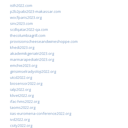
isth2022.com
p2b2pabi2023-makassar.com
wocfparis2023.org
sinc2023.com
scdlqatar2022-qa.com
thecolumbiagrill.com
provisionscheeseandwineshoppe.com
khedi2023.org
akademikgeriatri2023.org
marmarapediatri2023.org
emchie2023.org
girisimselradyoloji2022.org
utcd2022.org
biosensor2022.org
ialp2022.org
klivet2022.org
ifac-hms2022.org
taoms2022.org
iias-euromena-conference2022.org
ivd2022.org
csity2022.org