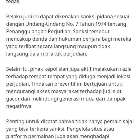
tegas.
Pelaku judi ini dapat dikenakan sanksi pidana sesuai
dengan Undang-Undang No. 7 Tahun 1974 tentang
Penanggulangan Perjudian. Sanksi tersebut
mencakup denda dan hukuman penjara bagi mereka
yang terlibat secara langsung maupun tidak
langsung dalam praktik perjudian.
Selain itu, pihak kepolisian juga aktif melakukan razia
terhadap tempat-tempat yang diduga menjadi lokasi
perjudian. Tindakan preventif ini bertujuan untuk
mengurangi akses masyarakat terhadap judi slot
gacor dan melindungi generasi muda dari dampak
negatifnya.
Penting untuk dicatat bahwa tidak hanya pemain saja
yang bisa terkena sanksi. Pengelola situs atau
platform permainan juga akan menghadapi