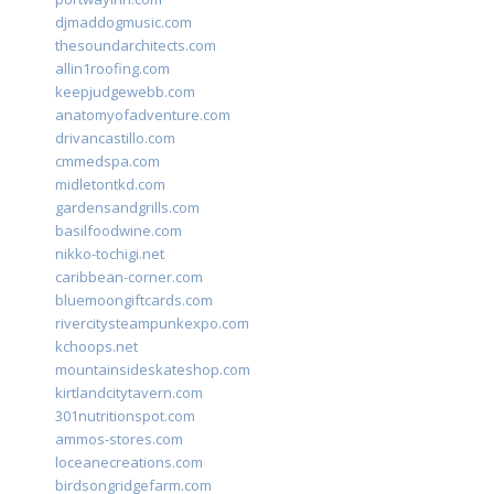
djmaddogmusic.com
thesoundarchitects.com
allin1roofing.com
keepjudgewebb.com
anatomyofadventure.com
drivancastillo.com
cmmedspa.com
midletontkd.com
gardensandgrills.com
basilfoodwine.com
nikko-tochigi.net
caribbean-corner.com
bluemoongiftcards.com
rivercitysteampunkexpo.com
kchoops.net
mountainsideskateshop.com
kirtlandcitytavern.com
301nutritionspot.com
ammos-stores.com
loceanecreations.com
birdsongridgefarm.com