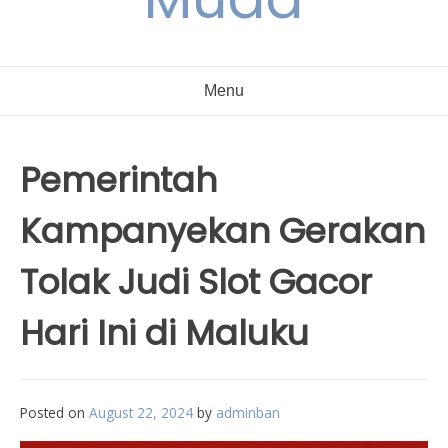
Menu
Pemerintah
Kampanyekan Gerakan
Tolak Judi Slot Gacor
Hari Ini di Maluku
Posted on
August 22, 2024
by
adminban