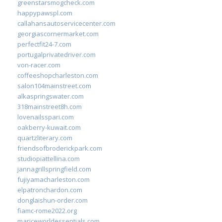
greenstarsmogcheck.com
happypawspl.com
callahansautoservicecenter.com
georgiascornermarket.com
perfectfit24-7.com
portugalprivatedriver.com
von-racer.com
coffeeshopcharleston.com
salon104mainstreet.com
alkaspringswater.com
318mainstreet8h.com
lovenailsspari.com
oakberry-kuwait.com
quartzliterary.com
friendsofbroderickpark.com
studiopiattellina.com
jannagrillspringfield.com
fujiyamacharleston.com
elpatronchardon.com
donglaishun-order.com
fiamc-rome2022.org
mariceworldessentials.com