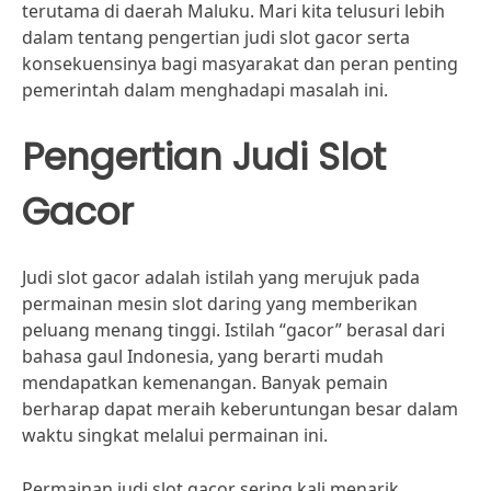
terutama di daerah Maluku. Mari kita telusuri lebih
dalam tentang pengertian judi slot gacor serta
konsekuensinya bagi masyarakat dan peran penting
pemerintah dalam menghadapi masalah ini.
Pengertian Judi Slot
Gacor
Judi slot gacor adalah istilah yang merujuk pada
permainan mesin slot daring yang memberikan
peluang menang tinggi. Istilah “gacor” berasal dari
bahasa gaul Indonesia, yang berarti mudah
mendapatkan kemenangan. Banyak pemain
berharap dapat meraih keberuntungan besar dalam
waktu singkat melalui permainan ini.
Permainan judi slot gacor sering kali menarik