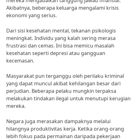
mereka mengabaikan tanggung jawab finansial.
Akibatnya, beberapa keluarga mengalami krisis
ekonomi yang serius.
Dari sisi kesehatan mental, tekanan psikologis
meningkat. Individu yang kalah sering merasa
frustrasi dan cemas. Ini bisa memicu masalah
kesehatan seperti depresi atau gangguan
kecemasan.
Masyarakat pun terganggu oleh perilaku kriminal
yang dapat muncul akibat kehilangan besar dari
perjudian. Beberapa pelaku mungkin terpaksa
melakukan tindakan ilegal untuk menutupi kerugian
mereka.
Negara juga merasakan dampaknya melalui
hilangnya produktivitas kerja. Ketika orang-orang
lebih fokus pada permainan daripada pekerjaan