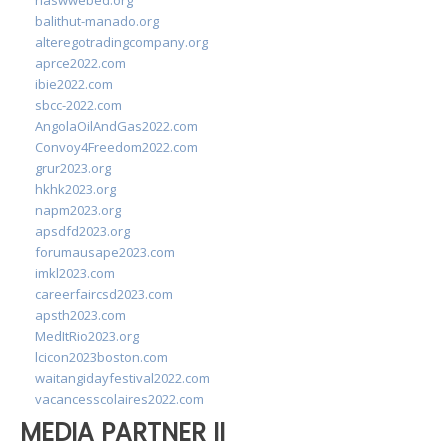
naswwebed.org
balithut-manado.org
alteregotradingcompany.org
aprce2022.com
ibie2022.com
sbcc-2022.com
AngolaOilAndGas2022.com
Convoy4Freedom2022.com
grur2023.org
hkhk2023.org
napm2023.org
apsdfd2023.org
forumausape2023.com
imkl2023.com
careerfaircsd2023.com
apsth2023.com
MedItRio2023.org
lcicon2023boston.com
waitangidayfestival2022.com
vacancesscolaires2022.com
MEDIA PARTNER II