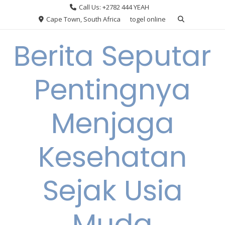
Skip
Call Us: +2782 444 YEAH
to
Cape Town, South Africa
togel online
content
Berita Seputar
Pentingnya
Menjaga
Kesehatan
Sejak Usia
Muda