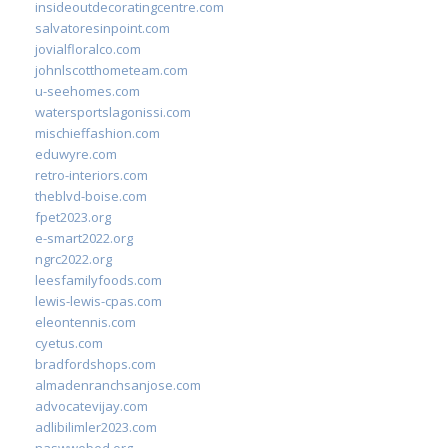
insideoutdecoratingcentre.com
salvatoresinpoint.com
jovialfloralco.com
johnlscotthometeam.com
u-seehomes.com
watersportslagonissi.com
mischieffashion.com
eduwyre.com
retro-interiors.com
theblvd-boise.com
fpet2023.org
e-smart2022.org
ngrc2022.org
leesfamilyfoods.com
lewis-lewis-cpas.com
eleontennis.com
cyetus.com
bradfordshops.com
almadenranchsanjose.com
advocatevijay.com
adlibilimler2023.com