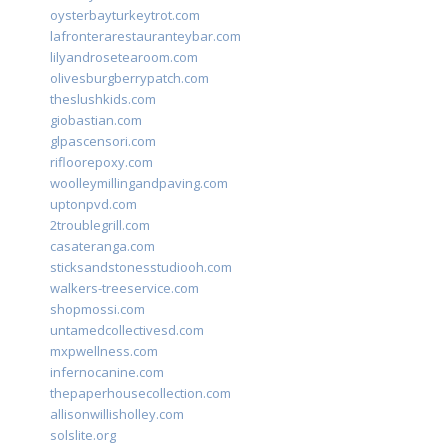
oysterbayturkeytrot.com
lafronterarestauranteybar.com
lilyandrosetearoom.com
olivesburgberrypatch.com
theslushkids.com
giobastian.com
glpascensori.com
rifloorepoxy.com
woolleymillingandpaving.com
uptonpvd.com
2troublegrill.com
casateranga.com
sticksandstonesstudiooh.com
walkers-treeservice.com
shopmossi.com
untamedcollectivesd.com
mxpwellness.com
infernocanine.com
thepaperhousecollection.com
allisonwillisholley.com
solslite.org