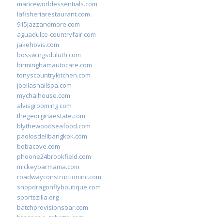
mariceworldessentials.com
lafisheriarestaurant.com
915jazzandmore.com
aguadulce-countryfair.com
jakehovis.com
bosswingsduluth.com
birminghamautocare.com
tonyscountrykitchen.com
jbellasnailspa.com
mychaihouse.com
alvisgrooming.com
thegeorginaestate.com
blythewoodseafood.com
paolosdelibangkok.com
bobacove.com
phoone24brookfield.com
mickeybarmama.com
roadwayconstructioninc.com
shopdragonflyboutique.com
sportszilla.org
batchprovisionsbar.com