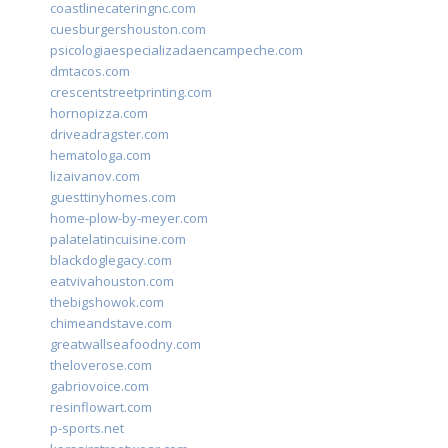
coastlinecateringnc.com
cuesburgershouston.com
psicologiaespecializadaencampeche.com
dmtacos.com
crescentstreetprinting.com
hornopizza.com
driveadragster.com
hematologa.com
lizaivanov.com
guesttinyhomes.com
home-plow-by-meyer.com
palatelatincuisine.com
blackdoglegacy.com
eatvivahouston.com
thebigshowok.com
chimeandstave.com
greatwallseafoodny.com
theloverose.com
gabriovoice.com
resinflowart.com
p-sports.net