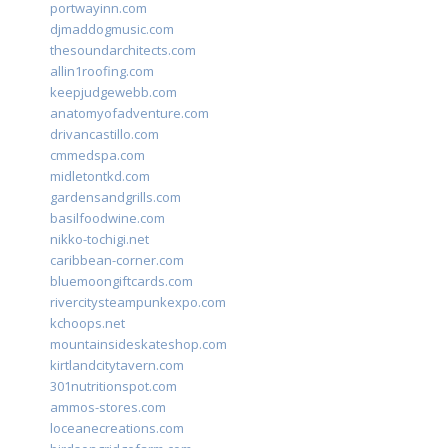
portwayinn.com
djmaddogmusic.com
thesoundarchitects.com
allin1roofing.com
keepjudgewebb.com
anatomyofadventure.com
drivancastillo.com
cmmedspa.com
midletontkd.com
gardensandgrills.com
basilfoodwine.com
nikko-tochigi.net
caribbean-corner.com
bluemoongiftcards.com
rivercitysteampunkexpo.com
kchoops.net
mountainsideskateshop.com
kirtlandcitytavern.com
301nutritionspot.com
ammos-stores.com
loceanecreations.com