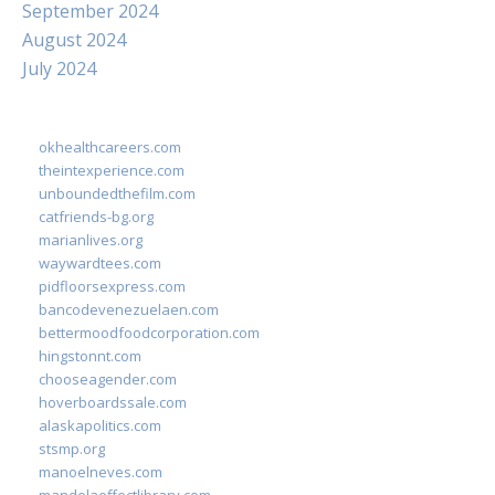
September 2024
August 2024
July 2024
okhealthcareers.com
theintexperience.com
unboundedthefilm.com
catfriends-bg.org
marianlives.org
waywardtees.com
pidfloorsexpress.com
bancodevenezuelaen.com
bettermoodfoodcorporation.com
hingstonnt.com
chooseagender.com
hoverboardssale.com
alaskapolitics.com
stsmp.org
manoelneves.com