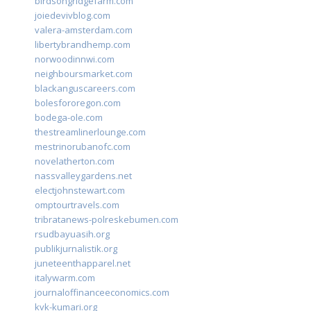
birdsongridgefarm.com
joiedevivblog.com
valera-amsterdam.com
libertybrandhemp.com
norwoodinnwi.com
neighboursmarket.com
blackanguscareers.com
bolesfororegon.com
bodega-ole.com
thestreamlinerlounge.com
mestrinorubanofc.com
novelatherton.com
nassvalleygardens.net
electjohnstewart.com
omptourtravels.com
tribratanews-polreskebumen.com
rsudbayuasih.org
publikjurnalistik.org
juneteenthapparel.net
italywarm.com
journaloffinanceeconomics.com
kvk-kumari.org