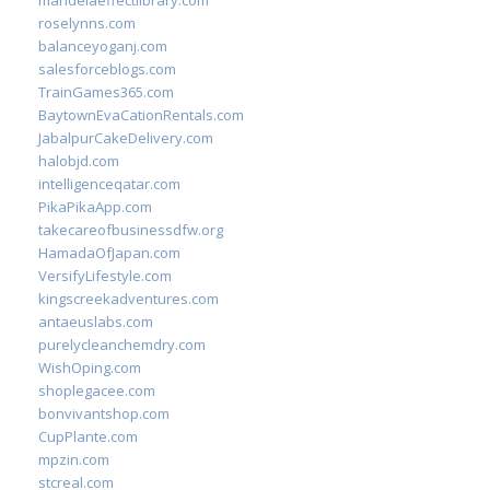
mandelaeffectlibrary.com
roselynns.com
balanceyoganj.com
salesforceblogs.com
TrainGames365.com
BaytownEvaCationRentals.com
JabalpurCakeDelivery.com
halobjd.com
intelligenceqatar.com
PikaPikaApp.com
takecareofbusinessdfw.org
HamadaOfJapan.com
VersifyLifestyle.com
kingscreekadventures.com
antaeuslabs.com
purelycleanchemdry.com
WishOping.com
shoplegacee.com
bonvivantshop.com
CupPlante.com
mpzin.com
stcreal.com