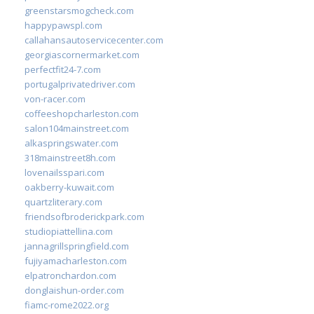
greenstarsmogcheck.com
happypawspl.com
callahansautoservicecenter.com
georgiascornermarket.com
perfectfit24-7.com
portugalprivatedriver.com
von-racer.com
coffeeshopcharleston.com
salon104mainstreet.com
alkaspringswater.com
318mainstreet8h.com
lovenailsspari.com
oakberry-kuwait.com
quartzliterary.com
friendsofbroderickpark.com
studiopiattellina.com
jannagrillspringfield.com
fujiyamacharleston.com
elpatronchardon.com
donglaishun-order.com
fiamc-rome2022.org