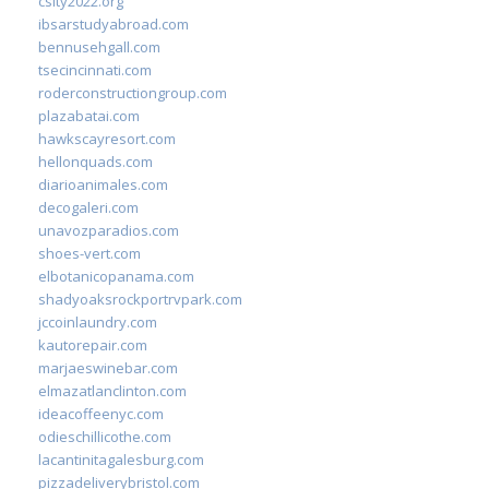
csity2022.org
ibsarstudyabroad.com
bennusehgall.com
tsecincinnati.com
roderconstructiongroup.com
plazabatai.com
hawkscayresort.com
hellonquads.com
diarioanimales.com
decogaleri.com
unavozparadios.com
shoes-vert.com
elbotanicopanama.com
shadyoaksrockportrvpark.com
jccoinlaundry.com
kautorepair.com
marjaeswinebar.com
elmazatlanclinton.com
ideacoffeenyc.com
odieschillicothe.com
lacantinitagalesburg.com
pizzadeliverybristol.com