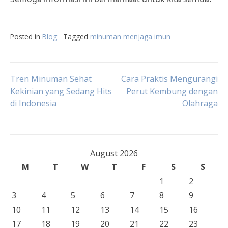
Posted in
Blog
Tagged
minuman menjaga imun
Post
Tren Minuman Sehat
Cara Praktis Mengurangi
Kekinian yang Sedang Hits
Perut Kembung dengan
di Indonesia
Olahraga
navigation
August 2026
M
T
W
T
F
S
S
1
2
3
4
5
6
7
8
9
10
11
12
13
14
15
16
17
18
19
20
21
22
23