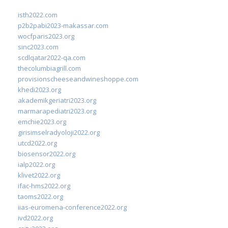
isth2022.com
p2b2pabi2023-makassar.com
wocfparis2023.org
sinc2023.com
scdlqatar2022-qa.com
thecolumbiagrill.com
provisionscheeseandwineshoppe.com
khedi2023.org
akademikgeriatri2023.org
marmarapediatri2023.org
emchie2023.org
girisimselradyoloji2022.org
utcd2022.org
biosensor2022.org
ialp2022.org
klivet2022.org
ifac-hms2022.org
taoms2022.org
iias-euromena-conference2022.org
ivd2022.org