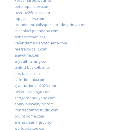
korsairstreetwear.com
petshopallston.com
avenue26tacos.com
topgglasses.com
broadmoornailsspacoloradosprings.com
missblackpasadena.com
anneskitchen.org
valenciamarketytaqueria.com
reefrecordsllc.com
alawaffle.com
aryouthfishing.com
united-basketball.com
tios-tacos.com
cafecito-satx.com
graduacionviu2023.com
pecanjackstogo.com
zengardendayspa.com
sparklejewelryinc.com
ironcladtattoostudio.com
bruinshome.com
annascleaningsvc.com
wolfcitytattoo.com