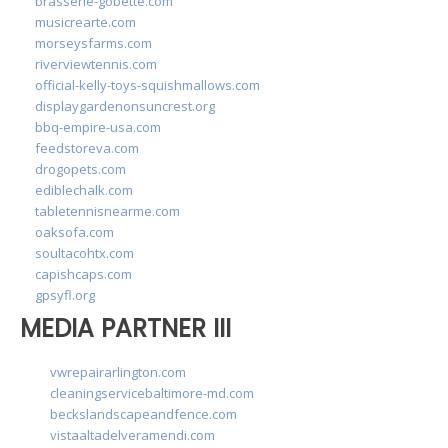
brasserie-gobette.com
musicrearte.com
morseysfarms.com
riverviewtennis.com
official-kelly-toys-squishmallows.com
displaygardenonsuncrest.org
bbq-empire-usa.com
feedstoreva.com
drogopets.com
ediblechalk.com
tabletennisnearme.com
oaksofa.com
soultacohtx.com
capishcaps.com
gpsyfl.org
MEDIA PARTNER III
vwrepairarlington.com
cleaningservicebaltimore-md.com
beckslandscapeandfence.com
vistaaltadelveramendi.com