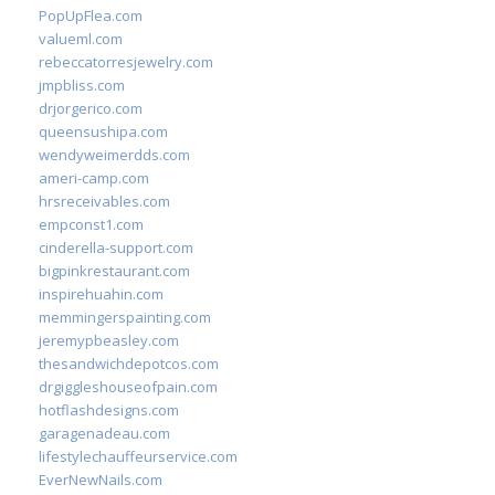
PopUpFlea.com
valueml.com
rebeccatorresjewelry.com
jmpbliss.com
drjorgerico.com
queensushipa.com
wendyweimerdds.com
ameri-camp.com
hrsreceivables.com
empconst1.com
cinderella-support.com
bigpinkrestaurant.com
inspirehuahin.com
memmingerspainting.com
jeremypbeasley.com
thesandwichdepotcos.com
drgiggleshouseofpain.com
hotflashdesigns.com
garagenadeau.com
lifestylechauffeurservice.com
EverNewNails.com