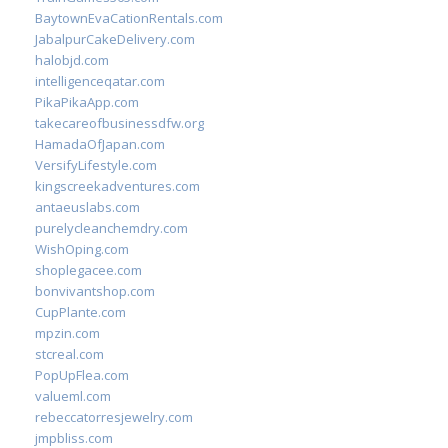
BaytownEvaCationRentals.com
JabalpurCakeDelivery.com
halobjd.com
intelligenceqatar.com
PikaPikaApp.com
takecareofbusinessdfw.org
HamadaOfJapan.com
VersifyLifestyle.com
kingscreekadventures.com
antaeuslabs.com
purelycleanchemdry.com
WishOping.com
shoplegacee.com
bonvivantshop.com
CupPlante.com
mpzin.com
stcreal.com
PopUpFlea.com
valueml.com
rebeccatorresjewelry.com
jmpbliss.com