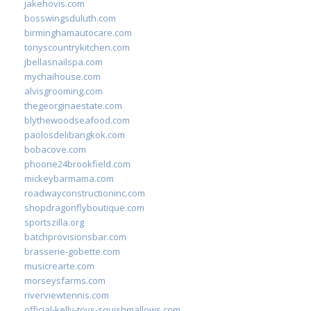
jakehovis.com
bosswingsduluth.com
birminghamautocare.com
tonyscountrykitchen.com
jbellasnailspa.com
mychaihouse.com
alvisgrooming.com
thegeorginaestate.com
blythewoodseafood.com
paolosdelibangkok.com
bobacove.com
phoone24brookfield.com
mickeybarmama.com
roadwayconstructioninc.com
shopdragonflyboutique.com
sportszilla.org
batchprovisionsbar.com
brasserie-gobette.com
musicrearte.com
morseysfarms.com
riverviewtennis.com
official-kelly-toys-squishmallows.com