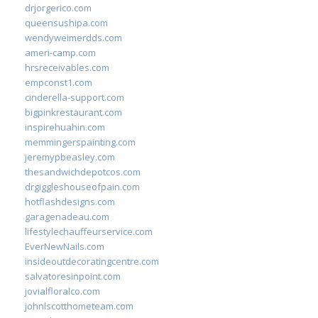
drjorgerico.com
queensushipa.com
wendyweimerdds.com
ameri-camp.com
hrsreceivables.com
empconst1.com
cinderella-support.com
bigpinkrestaurant.com
inspirehuahin.com
memmingerspainting.com
jeremypbeasley.com
thesandwichdepotcos.com
drgiggleshouseofpain.com
hotflashdesigns.com
garagenadeau.com
lifestylechauffeurservice.com
EverNewNails.com
insideoutdecoratingcentre.com
salvatoresinpoint.com
jovialfloralco.com
johnlscotthometeam.com