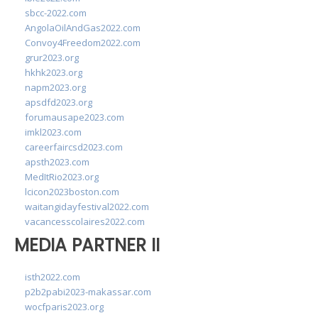
sbcc-2022.com
AngolaOilAndGas2022.com
Convoy4Freedom2022.com
grur2023.org
hkhk2023.org
napm2023.org
apsdfd2023.org
forumausape2023.com
imkl2023.com
careerfaircsd2023.com
apsth2023.com
MedItRio2023.org
lcicon2023boston.com
waitangidayfestival2022.com
vacancesscolaires2022.com
MEDIA PARTNER II
isth2022.com
p2b2pabi2023-makassar.com
wocfparis2023.org