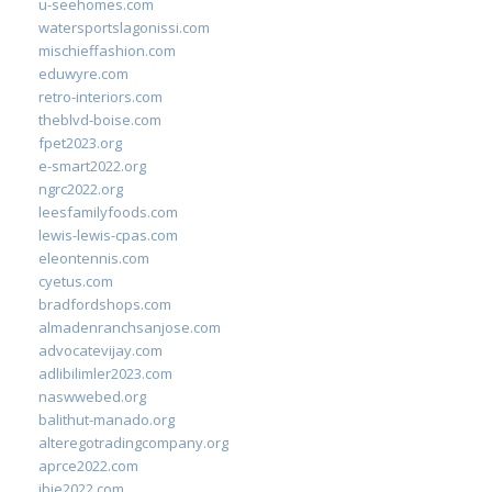
u-seehomes.com
watersportslagonissi.com
mischieffashion.com
eduwyre.com
retro-interiors.com
theblvd-boise.com
fpet2023.org
e-smart2022.org
ngrc2022.org
leesfamilyfoods.com
lewis-lewis-cpas.com
eleontennis.com
cyetus.com
bradfordshops.com
almadenranchsanjose.com
advocatevijay.com
adlibilimler2023.com
naswwebed.org
balithut-manado.org
alteregotradingcompany.org
aprce2022.com
ibie2022.com