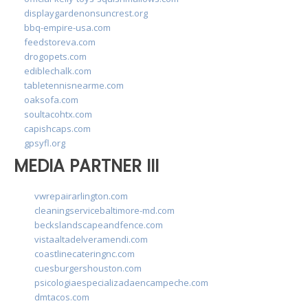
displaygardenonsuncrest.org
bbq-empire-usa.com
feedstoreva.com
drogopets.com
ediblechalk.com
tabletennisnearme.com
oaksofa.com
soultacohtx.com
capishcaps.com
gpsyfl.org
MEDIA PARTNER III
vwrepairarlington.com
cleaningservicebaltimore-md.com
beckslandscapeandfence.com
vistaaltadelveramendi.com
coastlinecateringnc.com
cuesburgershouston.com
psicologiaespecializadaencampeche.com
dmtacos.com