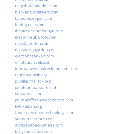
neighboursmarket.com
blackanguscareers.com
bolesfororegon.com
bodega-ole.com
thestreamlinerlounge.com
mestrinorubanofc.com
novelatherton.com
nassvalleygardens.net
electjohnstewart.com
omptourtravels.com
tribratanews-polreskebumen.com
rsudbayuasih.org
publikjurnalistik.org
juneteenthapparel.net
italywarm.com
journaloffinanceeconomics.com
kvk-kumari.org
foodscienceandtechnology.com
scisportsscience.com
addisababacuisineaz.com
burgerimcamas.com