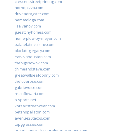
crescentstreetprinting.com
hornopizza.com
driveadragster.com
hematologa.com
lizaivanov.com
guesttinyhomes.com
home-plow-by-meyer.com
palatelatincuisine.com
blackdoglegacy.com
eatvivahouston.com
thebigshowok.com
chimeandstave.com
greatwallseafoodny.com
theloverose.com
gabriovoice.com
resinflowart.com
p-sports.net
korsairstreetwear.com
petshopallston.com
avenue26tacos.com
topgglasses.com
broadmoornailsspacoloradosprings.com