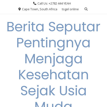
Skip
Call Us: +2782 444 YEAH
to
Cape Town, South Africa
togel online
content
Berita Seputar
Pentingnya
Menjaga
Kesehatan
Sejak Usia
Muda