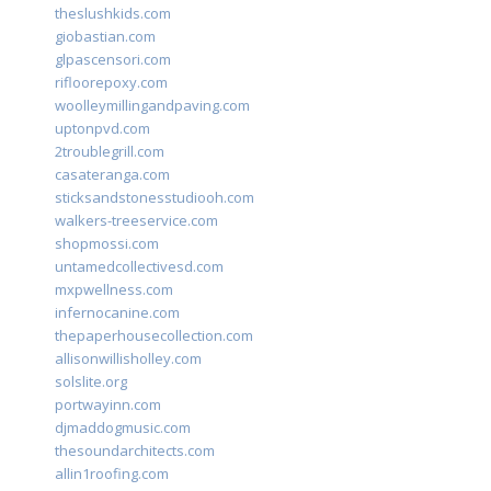
theslushkids.com
giobastian.com
glpascensori.com
rifloorepoxy.com
woolleymillingandpaving.com
uptonpvd.com
2troublegrill.com
casateranga.com
sticksandstonesstudiooh.com
walkers-treeservice.com
shopmossi.com
untamedcollectivesd.com
mxpwellness.com
infernocanine.com
thepaperhousecollection.com
allisonwillisholley.com
solslite.org
portwayinn.com
djmaddogmusic.com
thesoundarchitects.com
allin1roofing.com