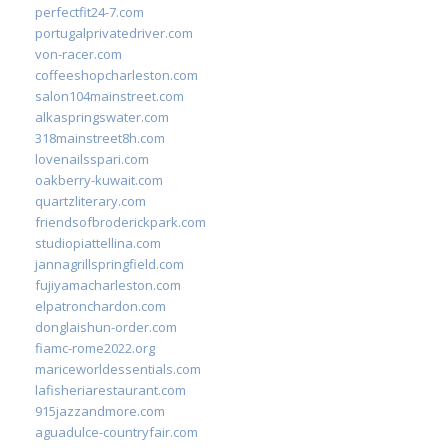
perfectfit24-7.com
portugalprivatedriver.com
von-racer.com
coffeeshopcharleston.com
salon104mainstreet.com
alkaspringswater.com
318mainstreet8h.com
lovenailsspari.com
oakberry-kuwait.com
quartzliterary.com
friendsofbroderickpark.com
studiopiattellina.com
jannagrillspringfield.com
fujiyamacharleston.com
elpatronchardon.com
donglaishun-order.com
fiamc-rome2022.org
mariceworldessentials.com
lafisheriarestaurant.com
915jazzandmore.com
aguadulce-countryfair.com