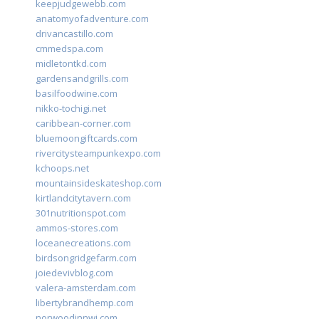
keepjudgewebb.com
anatomyofadventure.com
drivancastillo.com
cmmedspa.com
midletontkd.com
gardensandgrills.com
basilfoodwine.com
nikko-tochigi.net
caribbean-corner.com
bluemoongiftcards.com
rivercitysteampunkexpo.com
kchoops.net
mountainsideskateshop.com
kirtlandcitytavern.com
301nutritionspot.com
ammos-stores.com
loceanecreations.com
birdsongridgefarm.com
joiedevivblog.com
valera-amsterdam.com
libertybrandhemp.com
norwoodinnwi.com