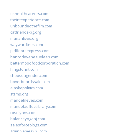
okhealthcareers.com
theintexperience.com
unboundedthefilm.com
catfriends-bg.org
marianlives.org
waywardtees.com
pidfloorsexpress.com
bancodevenezuelaen.com
bettermoodfoodcorporation.com
hingstonnt.com
chooseagender.com
hoverboardssale.com
alaskapolitics.com
stsmp.org
manoelneves.com
mandelaeffectlibrary.com
roselynns.com
balanceyoganj.com
salesforceblogs.com
TrainGames365.com