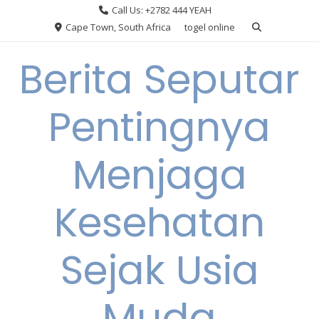
Skip
Call Us: +2782 444 YEAH
to
Cape Town, South Africa
togel online
content
Berita Seputar
Pentingnya
Menjaga
Kesehatan
Sejak Usia
Muda