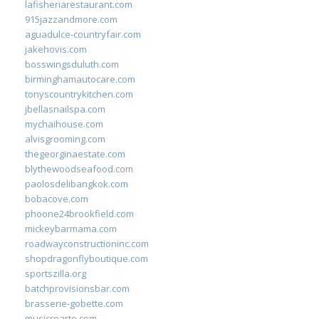
lafisheriarestaurant.com
915jazzandmore.com
aguadulce-countryfair.com
jakehovis.com
bosswingsduluth.com
birminghamautocare.com
tonyscountrykitchen.com
jbellasnailspa.com
mychaihouse.com
alvisgrooming.com
thegeorginaestate.com
blythewoodseafood.com
paolosdelibangkok.com
bobacove.com
phoone24brookfield.com
mickeybarmama.com
roadwayconstructioninc.com
shopdragonflyboutique.com
sportszilla.org
batchprovisionsbar.com
brasserie-gobette.com
musicrearte.com