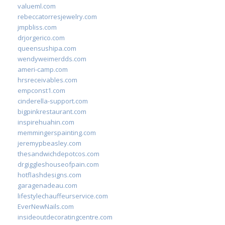
valueml.com
rebeccatorresjewelry.com
jmpbliss.com
drjorgerico.com
queensushipa.com
wendyweimerdds.com
ameri-camp.com
hrsreceivables.com
empconst1.com
cinderella-support.com
bigpinkrestaurant.com
inspirehuahin.com
memmingerspainting.com
jeremypbeasley.com
thesandwichdepotcos.com
drgiggleshouseofpain.com
hotflashdesigns.com
garagenadeau.com
lifestylechauffeurservice.com
EverNewNails.com
insideoutdecoratingcentre.com