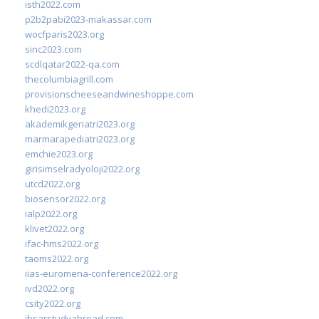
isth2022.com
p2b2pabi2023-makassar.com
wocfparis2023.org
sinc2023.com
scdlqatar2022-qa.com
thecolumbiagrill.com
provisionscheeseandwineshoppe.com
khedi2023.org
akademikgeriatri2023.org
marmarapediatri2023.org
emchie2023.org
girisimselradyoloji2022.org
utcd2022.org
biosensor2022.org
ialp2022.org
klivet2022.org
ifac-hms2022.org
taoms2022.org
iias-euromena-conference2022.org
ivd2022.org
csity2022.org
ibsarstudyabroad.com