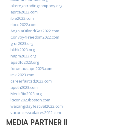
alteregotradingcompany.org
aprce2022.com
ibie2022.com
sbcc-2022.com
AngolaOilAndGas2022.com
Convoy4Freedom2022.com
grur2023.org
hkhk2023.org
napm2023.org
apsdfd2023.org
forumausape2023.com
imkl2023.com
careerfaircsd2023.com
apsth2023.com
MedItRio2023.org
lcicon2023boston.com
waitangidayfestival2022.com
vacancesscolaires2022.com
MEDIA PARTNER II