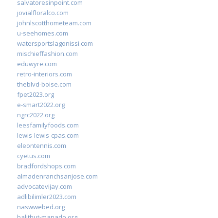
salvatoresinpoint.com
jovialfloralco.com
johnlscotthometeam.com
u-seehomes.com
watersportslagonissi.com
mischieffashion.com
eduwyre.com
retro-interiors.com
theblvd-boise.com
fpet2023.org
e-smart2022.org
ngrc2022.org
leesfamilyfoods.com
lewis-lewis-cpas.com
eleontennis.com
cyetus.com
bradfordshops.com
almadenranchsanjose.com
advocatevijay.com
adlibilimler2023.com
naswwebed.org
balithut-manado.org