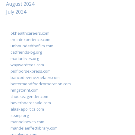
August 2024
July 2024
okhealthcareers.com
theintexperience.com
unboundedthefilm.com
catfriends-bg.org
marianlives.org
waywardtees.com
pidfloorsexpress.com
bancodevenezuelaen.com
bettermoodfoodcorporation.com
hingstonnt.com
chooseagender.com
hoverboardssale.com
alaskapolitics.com
stsmp.org
manoelneves.com
mandelaeffectlibrary.com
roselynns.com