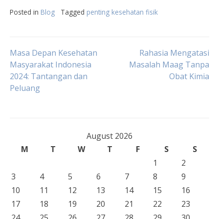
Posted in
Blog
Tagged
penting kesehatan fisik
Post
Masa Depan Kesehatan
Rahasia Mengatasi
Masyarakat Indonesia
Masalah Maag Tanpa
2024: Tantangan dan
Obat Kimia
navigation
Peluang
August 2026
M
T
W
T
F
S
S
1
2
3
4
5
6
7
8
9
10
11
12
13
14
15
16
17
18
19
20
21
22
23
24
25
26
27
28
29
30