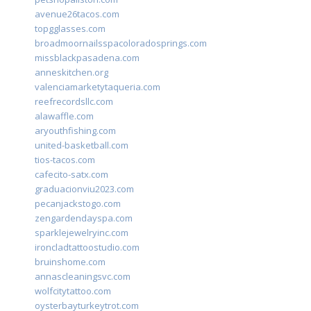
avenue26tacos.com
topgglasses.com
broadmoornailsspacoloradosprings.com
missblackpasadena.com
anneskitchen.org
valenciamarketytaqueria.com
reefrecordsllc.com
alawaffle.com
aryouthfishing.com
united-basketball.com
tios-tacos.com
cafecito-satx.com
graduacionviu2023.com
pecanjackstogo.com
zengardendayspa.com
sparklejewelryinc.com
ironcladtattoostudio.com
bruinshome.com
annascleaningsvc.com
wolfcitytattoo.com
oysterbayturkeytrot.com