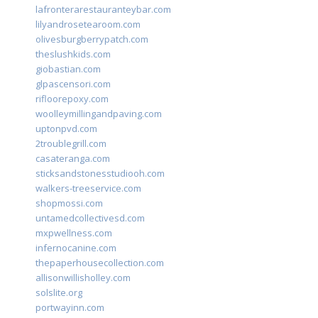
lafronterarestauranteybar.com
lilyandrosetearoom.com
olivesburgberrypatch.com
theslushkids.com
giobastian.com
glpascensori.com
rifloorepoxy.com
woolleymillingandpaving.com
uptonpvd.com
2troublegrill.com
casateranga.com
sticksandstonesstudiooh.com
walkers-treeservice.com
shopmossi.com
untamedcollectivesd.com
mxpwellness.com
infernocanine.com
thepaperhousecollection.com
allisonwillisholley.com
solslite.org
portwayinn.com