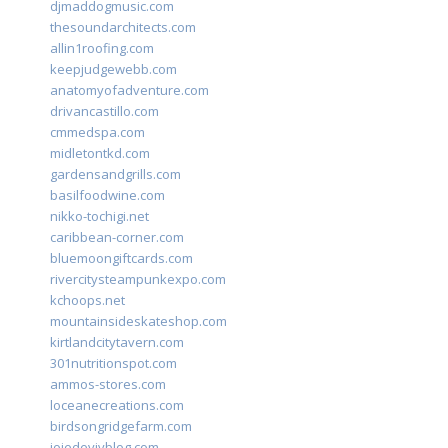
djmaddogmusic.com
thesoundarchitects.com
allin1roofing.com
keepjudgewebb.com
anatomyofadventure.com
drivancastillo.com
cmmedspa.com
midletontkd.com
gardensandgrills.com
basilfoodwine.com
nikko-tochigi.net
caribbean-corner.com
bluemoongiftcards.com
rivercitysteampunkexpo.com
kchoops.net
mountainsideskateshop.com
kirtlandcitytavern.com
301nutritionspot.com
ammos-stores.com
loceanecreations.com
birdsongridgefarm.com
joiedevivblog.com