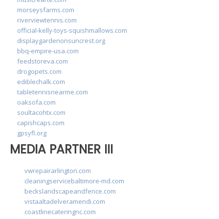
morseysfarms.com
riverviewtennis.com
official-kelly-toys-squishmallows.com
displaygardenonsuncrest.org
bbq-empire-usa.com
feedstoreva.com
drogopets.com
ediblechalk.com
tabletennisnearme.com
oaksofa.com
soultacohtx.com
capishcaps.com
gpsyfl.org
MEDIA PARTNER III
vwrepairarlington.com
cleaningservicebaltimore-md.com
beckslandscapeandfence.com
vistaaltadelveramendi.com
coastlinecateringnc.com