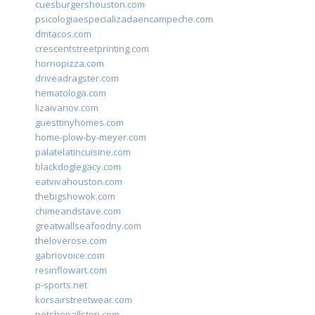
cuesburgershouston.com
psicologiaespecializadaencampeche.com
dmtacos.com
crescentstreetprinting.com
hornopizza.com
driveadragster.com
hematologa.com
lizaivanov.com
guesttinyhomes.com
home-plow-by-meyer.com
palatelatincuisine.com
blackdoglegacy.com
eatvivahouston.com
thebigshowok.com
chimeandstave.com
greatwallseafoodny.com
theloverose.com
gabriovoice.com
resinflowart.com
p-sports.net
korsairstreetwear.com
petshopallston.com