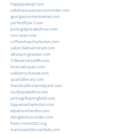
happypawspl.com
callahansautoservicecenter.com
georgiascornermarket.com
perfectfit24-7.com
portugalprivatedriver.com
von-racer.com
coffeeshopcharleston.com
salon104mainstreet.com
alkaspringswater.com
318mainstreet8h.com
lovenailsspari.com
oakberry-kuwait.com
quartzliterary.com
friendsofbroderickpark.com
studiopiattellina.com
jannagrillspringfield.com
fujiyamacharleston.com
elpatronchardon.com
donglaishun-order.com
fiamc-rome2022.org
mariceworldessentials.com