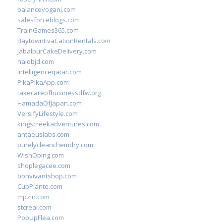
balanceyoganj.com
salesforceblogs.com
TrainGames365.com
BaytownEvaCationRentals.com
JabalpurCakeDelivery.com
halobjd.com
intelligenceqatar.com
PikaPikaApp.com
takecareofbusinessdfw.org
HamadaOfJapan.com
VersifyLifestyle.com
kingscreekadventures.com
antaeuslabs.com
purelycleanchemdry.com
WishOping.com
shoplegacee.com
bonvivantshop.com
CupPlante.com
mpzin.com
stcreal.com
PopUpFlea.com