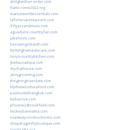
donglaishun-order.com
fiamc-rome2022.org
mariceworldessentials.com
lafisheriarestaurant.com
915jazzandmore.com
aguadulce-countryfair.com
jakehovis.com
bosswingsduluth.com
birminghamautocare.com
tonyscountrykitchen.com
jbellasnailspa.com
mychaihouse.com
alvisgrooming.com
thegeorginaestate.com
blythewoodseafood.com
paolosdelibangkok.com
bobacove.com
phoone24brookfield.com
mickeybarmama.com
roadwayconstructioninc.com
shopdragonflyboutique.com
sportszilla.org