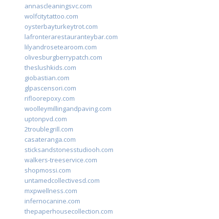
annascleaningsvc.com
wolfcitytattoo.com
oysterbayturkeytrot.com
lafronterarestauranteybar.com
lilyandrosetearoom.com
olivesburgberrypatch.com
theslushkids.com
giobastian.com
glpascensori.com
rifloorepoxy.com
woolleymillingandpaving.com
uptonpvd.com
2troublegrill.com
casateranga.com
sticksandstonesstudiooh.com
walkers-treeservice.com
shopmossi.com
untamedcollectivesd.com
mxpwellness.com
infernocanine.com
thepaperhousecollection.com