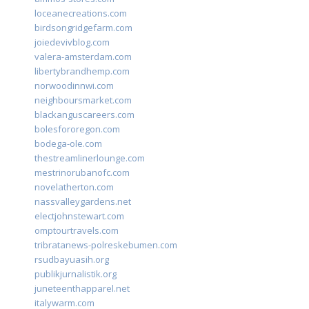
loceanecreations.com
birdsongridgefarm.com
joiedevivblog.com
valera-amsterdam.com
libertybrandhemp.com
norwoodinnwi.com
neighboursmarket.com
blackanguscareers.com
bolesfororegon.com
bodega-ole.com
thestreamlinerlounge.com
mestrinorubanofc.com
novelatherton.com
nassvalleygardens.net
electjohnstewart.com
omptourtravels.com
tribratanews-polreskebumen.com
rsudbayuasih.org
publikjurnalistik.org
juneteenthapparel.net
italywarm.com