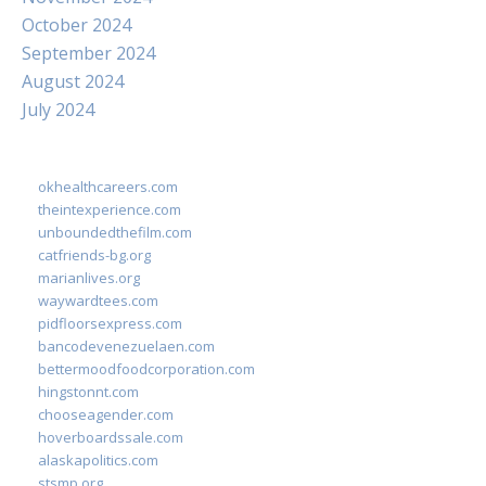
October 2024
September 2024
August 2024
July 2024
okhealthcareers.com
theintexperience.com
unboundedthefilm.com
catfriends-bg.org
marianlives.org
waywardtees.com
pidfloorsexpress.com
bancodevenezuelaen.com
bettermoodfoodcorporation.com
hingstonnt.com
chooseagender.com
hoverboardssale.com
alaskapolitics.com
stsmp.org