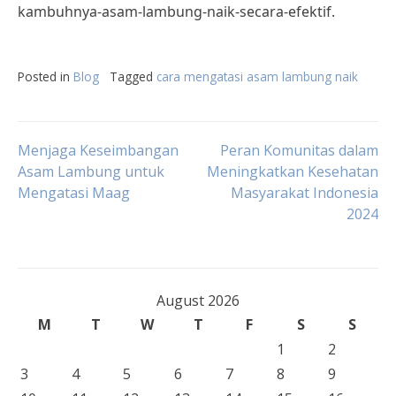
kambuhnya-asam-lambung-naik-secara-efektif.
Posted in
Blog
Tagged
cara mengatasi asam lambung naik
Post
Menjaga Keseimbangan
Peran Komunitas dalam
Asam Lambung untuk
Meningkatkan Kesehatan
Mengatasi Maag
Masyarakat Indonesia
navigation
2024
August 2026
M
T
W
T
F
S
S
1
2
3
4
5
6
7
8
9