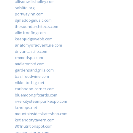
allisonwillisholley.com
solslite.org
portwayinn.com
djmaddogmusic.com
thesoundarchitects.com
allin1roofing.com
keepjudgewebb.com
anatomyofadventure.com
drivancastillo.com
cmmedspa.com
midletontkd.com
gardensandgrills.com
basilfoodwine.com
nikko-tochigi.net
caribbean-corner.com
bluemoongiftcards.com
rivercitysteampunkexpo.com
kchoops.net
mountainsideskateshop.com
kirtlandcitytavern.com
301nutritionspot.com
ammos-stores.com