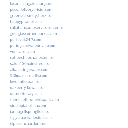
lacantinitagalesburg.com
pizzadeliverybristol.com
greenstarsmogcheck.com
happypawspl.com
callahansautoservicecenter.com
georgiascornermarket.com
perfectfit24-7.com
portugalprivatedriver.com
von-racer.com
coffeeshopcharleston.com
salon104mainstreet.com
alkaspringswater.com
318mainstreet8h.com
lovenailsspari.com
oakberry-kuwait.com
quartzliterary.com
friendsofbroderickpark.com
studiopiattellina.com
jannagrillspringfield.com
fujiyamacharleston.com
elpatronchardon.com