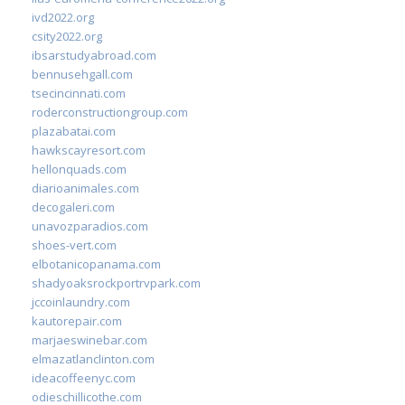
ivd2022.org
csity2022.org
ibsarstudyabroad.com
bennusehgall.com
tsecincinnati.com
roderconstructiongroup.com
plazabatai.com
hawkscayresort.com
hellonquads.com
diarioanimales.com
decogaleri.com
unavozparadios.com
shoes-vert.com
elbotanicopanama.com
shadyoaksrockportrvpark.com
jccoinlaundry.com
kautorepair.com
marjaeswinebar.com
elmazatlanclinton.com
ideacoffeenyc.com
odieschillicothe.com