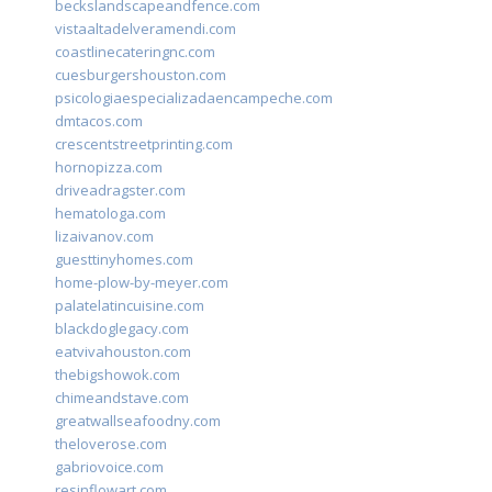
beckslandscapeandfence.com
vistaaltadelveramendi.com
coastlinecateringnc.com
cuesburgershouston.com
psicologiaespecializadaencampeche.com
dmtacos.com
crescentstreetprinting.com
hornopizza.com
driveadragster.com
hematologa.com
lizaivanov.com
guesttinyhomes.com
home-plow-by-meyer.com
palatelatincuisine.com
blackdoglegacy.com
eatvivahouston.com
thebigshowok.com
chimeandstave.com
greatwallseafoodny.com
theloverose.com
gabriovoice.com
resinflowart.com