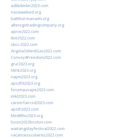
adlibilimler2023.com
naswwebed.org
balithut-manado.org
alteregotradingcompany.org
aprce2022.com
ibie2022.com
sbcc-2022.com
AngolaOilAndGas2022.com
Convoy4Freedom2022.com
grur2023.org
hkhk2023.org
napm2023.org
apsdfd2023.org
forumausape2023.com
imkl2023.com
careerfaircsd2023.com
apsth2023.com
MedItRio2023.org
lcicon2023boston.com
waitangidayfestival2022.com
vacancesscolaires2022.com