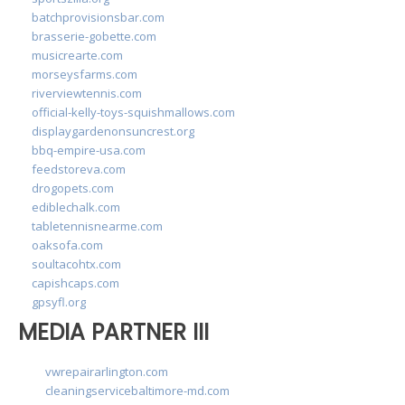
batchprovisionsbar.com
brasserie-gobette.com
musicrearte.com
morseysfarms.com
riverviewtennis.com
official-kelly-toys-squishmallows.com
displaygardenonsuncrest.org
bbq-empire-usa.com
feedstoreva.com
drogopets.com
ediblechalk.com
tabletennisnearme.com
oaksofa.com
soultacohtx.com
capishcaps.com
gpsyfl.org
MEDIA PARTNER III
vwrepairarlington.com
cleaningservicebaltimore-md.com