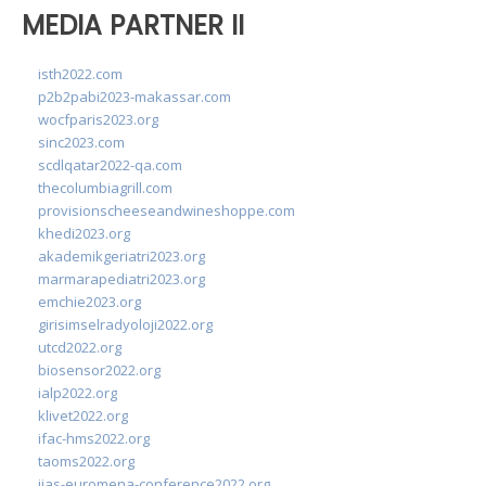
MEDIA PARTNER II
isth2022.com
p2b2pabi2023-makassar.com
wocfparis2023.org
sinc2023.com
scdlqatar2022-qa.com
thecolumbiagrill.com
provisionscheeseandwineshoppe.com
khedi2023.org
akademikgeriatri2023.org
marmarapediatri2023.org
emchie2023.org
girisimselradyoloji2022.org
utcd2022.org
biosensor2022.org
ialp2022.org
klivet2022.org
ifac-hms2022.org
taoms2022.org
iias-euromena-conference2022.org