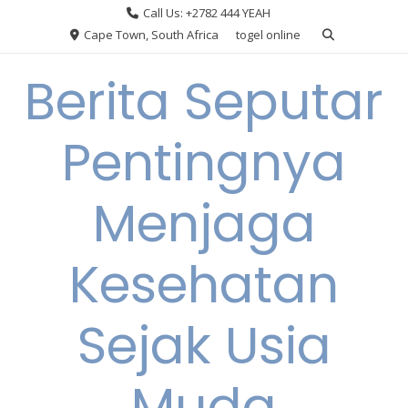
Skip
Call Us: +2782 444 YEAH
to
Cape Town, South Africa
togel online
content
Berita Seputar
Pentingnya
Menjaga
Kesehatan
Sejak Usia
Muda