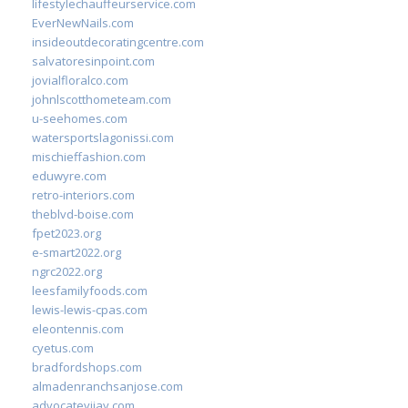
lifestylechauffeurservice.com
EverNewNails.com
insideoutdecoratingcentre.com
salvatoresinpoint.com
jovialfloralco.com
johnlscotthometeam.com
u-seehomes.com
watersportslagonissi.com
mischieffashion.com
eduwyre.com
retro-interiors.com
theblvd-boise.com
fpet2023.org
e-smart2022.org
ngrc2022.org
leesfamilyfoods.com
lewis-lewis-cpas.com
eleontennis.com
cyetus.com
bradfordshops.com
almadenranchsanjose.com
advocatevijay.com