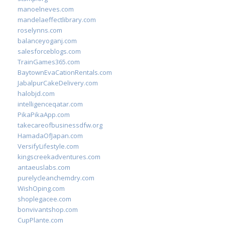
manoelneves.com
mandelaeffectlibrary.com
roselynns.com
balanceyoganj.com
salesforceblogs.com
TrainGames365.com
BaytownEvaCationRentals.com
JabalpurCakeDelivery.com
halobjd.com
intelligenceqatar.com
PikaPikaApp.com
takecareofbusinessdfw.org
HamadaOfJapan.com
VersifyLifestyle.com
kingscreekadventures.com
antaeuslabs.com
purelycleanchemdry.com
WishOping.com
shoplegacee.com
bonvivantshop.com
CupPlante.com