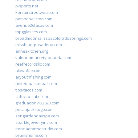
p-sports.net
korsairstreetwear.com
petshopallston.com
avenue26tacos.com
topgglasses.com
broadmoornailsspacoloradosprings.com
missblackpasadena.com
anneskitchen.org
valenciamarketytaqueria.com
reefrecordsllc.com
alawaffle.com
aryouthfishing.com
united-basketball.com
tios-tacos.com
cafecito-satx.com
graduacionviu2023.com
pecanjackstogo.com
zengardendayspa.com
sparklejewelryinc.com
ironcladtattoostudio.com
bruinshome.com