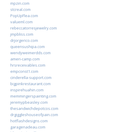
mpzin.com
stcreal.com
PopUpFlea.com
valueml.com
rebeccatorresjewelry.com
jmpbliss.com
drjorgerico.com
queensushipa.com
wendyweimerdds.com
ameri-camp.com
hrsreceivables.com
empconst1.com
cinderella-support.com
bigpinkrestaurant.com
inspirehuahin.com
memmingerspainting.com
jeremypbeasley.com
thesandwichdepotcos.com
drgiggleshouseofpain.com
hotflashdesigns.com
garagenadeau.com