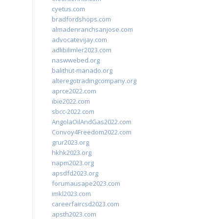
cyetus.com
bradfordshops.com
almadenranchsanjose.com
advocatevijay.com
adlibilimler2023.com
naswwebed.org
balithut-manado.org
alteregotradingcompany.org
aprce2022.com
ibie2022.com
sbcc-2022.com
AngolaOilAndGas2022.com
Convoy4Freedom2022.com
grur2023.org
hkhk2023.org
napm2023.org
apsdfd2023.org
forumausape2023.com
imkl2023.com
careerfaircsd2023.com
apsth2023.com