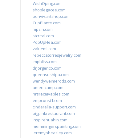
WishOping.com
shoplegacee.com
bonvivantshop.com
CupPlante.com
mpzin.com
stcreal.com
PopUpFlea.com
valueml.com
rebeccatorresjewelry.com
jmpbliss.com
drjorgerico.com
queensushipa.com
wendyweimerdds.com
ameri-camp.com
hrsreceivables.com
empconst1.com
cinderella-support.com
bigpinkrestaurant.com
inspirehuahin.com
memmingerspainting.com
jeremypbeasley.com