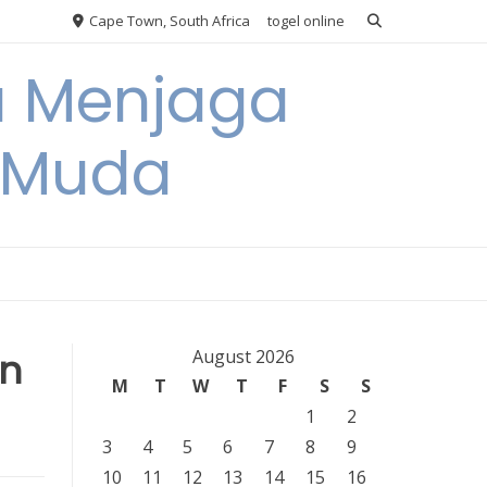
Cape Town, South Africa
togel online
a Menjaga
a Muda
n
August 2026
M
T
W
T
F
S
S
1
2
3
4
5
6
7
8
9
10
11
12
13
14
15
16