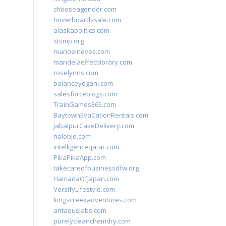
chooseagender.com
hoverboardssale.com
alaskapolitics.com
stsmp.org
manoelneves.com
mandelaeffectlibrary.com
roselynns.com
balanceyoganj.com
salesforceblogs.com
TrainGames365.com
BaytownEvaCationRentals.com
JabalpurCakeDelivery.com
halobjd.com
intelligenceqatar.com
PikaPikaApp.com
takecareofbusinessdfw.org
HamadaOfJapan.com
VersifyLifestyle.com
kingscreekadventures.com
antaeuslabs.com
purelycleanchemdry.com