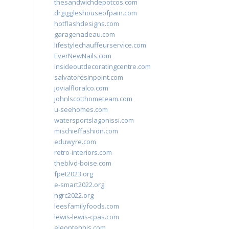
thesandwichdepotcos.com
drgiggleshouseofpain.com
hotflashdesigns.com
garagenadeau.com
lifestylechauffeurservice.com
EverNewNails.com
insideoutdecoratingcentre.com
salvatoresinpoint.com
jovialfloralco.com
johnlscotthometeam.com
u-seehomes.com
watersportslagonissi.com
mischieffashion.com
eduwyre.com
retro-interiors.com
theblvd-boise.com
fpet2023.org
e-smart2022.org
ngrc2022.org
leesfamilyfoods.com
lewis-lewis-cpas.com
eleontennis.com