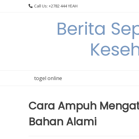
Skip
Call Us: +2782 444 YEAH
to
content
Berita S
Keseh
togel online
Cara Ampuh Mengat
Bahan Alami