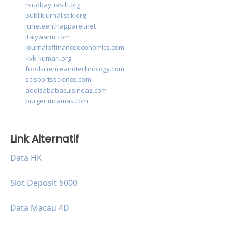
rsudbayuasih.org
publikjurnalistik.org
juneteenthapparel.net
italywarm.com
journaloffinanceeconomics.com
kvk-kumari.org
foodscienceandtechnology.com
scisportsscience.com
addisababacuisineaz.com
burgerimcamas.com
Link Alternatif
Data HK
Slot Deposit 5000
Data Macau 4D