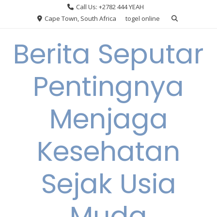
Skip
Call Us: +2782 444 YEAH
to
Cape Town, South Africa
togel online
content
Berita Seputar
Pentingnya
Menjaga
Kesehatan
Sejak Usia
Muda