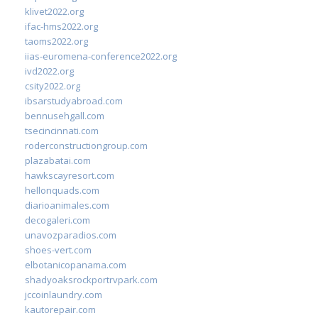
klivet2022.org
ifac-hms2022.org
taoms2022.org
iias-euromena-conference2022.org
ivd2022.org
csity2022.org
ibsarstudyabroad.com
bennusehgall.com
tsecincinnati.com
roderconstructiongroup.com
plazabatai.com
hawkscayresort.com
hellonquads.com
diarioanimales.com
decogaleri.com
unavozparadios.com
shoes-vert.com
elbotanicopanama.com
shadyoaksrockportrvpark.com
jccoinlaundry.com
kautorepair.com