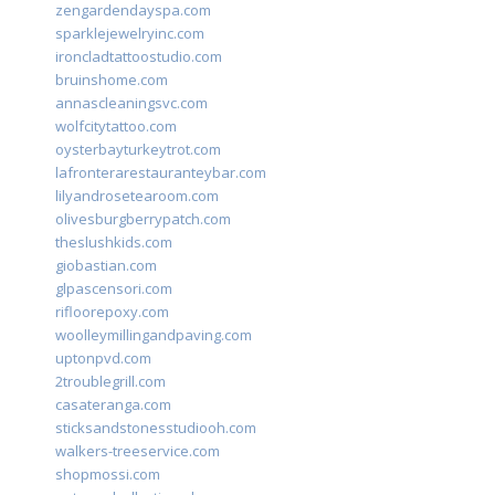
zengardendayspa.com
sparklejewelryinc.com
ironcladtattoostudio.com
bruinshome.com
annascleaningsvc.com
wolfcitytattoo.com
oysterbayturkeytrot.com
lafronterarestauranteybar.com
lilyandrosetearoom.com
olivesburgberrypatch.com
theslushkids.com
giobastian.com
glpascensori.com
rifloorepoxy.com
woolleymillingandpaving.com
uptonpvd.com
2troublegrill.com
casateranga.com
sticksandstonesstudiooh.com
walkers-treeservice.com
shopmossi.com