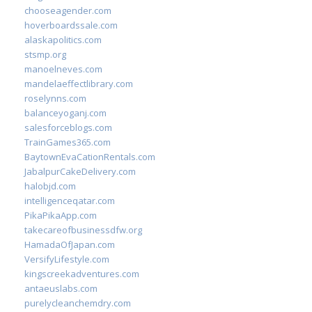
chooseagender.com
hoverboardssale.com
alaskapolitics.com
stsmp.org
manoelneves.com
mandelaeffectlibrary.com
roselynns.com
balanceyoganj.com
salesforceblogs.com
TrainGames365.com
BaytownEvaCationRentals.com
JabalpurCakeDelivery.com
halobjd.com
intelligenceqatar.com
PikaPikaApp.com
takecareofbusinessdfw.org
HamadaOfJapan.com
VersifyLifestyle.com
kingscreekadventures.com
antaeuslabs.com
purelycleanchemdry.com