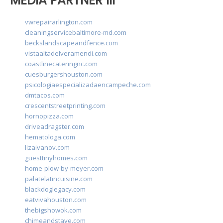
MEDIA PARTNER III
vwrepairarlington.com
cleaningservicebaltimore-md.com
beckslandscapeandfence.com
vistaaltadelveramendi.com
coastlinecateringnc.com
cuesburgershouston.com
psicologiaespecializadaencampeche.com
dmtacos.com
crescentstreetprinting.com
hornopizza.com
driveadragster.com
hematologa.com
lizaivanov.com
guesttinyhomes.com
home-plow-by-meyer.com
palatelatincuisine.com
blackdoglegacy.com
eatvivahouston.com
thebigshowok.com
chimeandstave.com