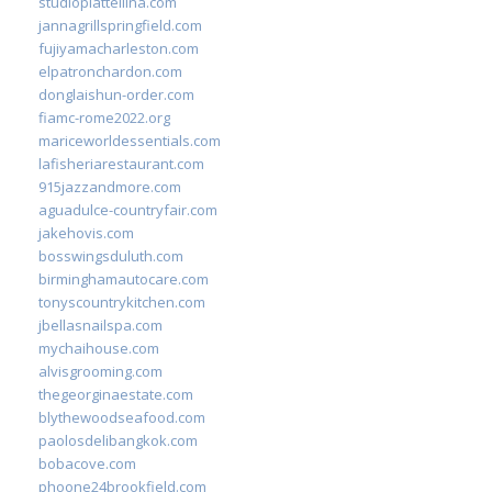
studiopiattellina.com
jannagrillspringfield.com
fujiyamacharleston.com
elpatronchardon.com
donglaishun-order.com
fiamc-rome2022.org
mariceworldessentials.com
lafisheriarestaurant.com
915jazzandmore.com
aguadulce-countryfair.com
jakehovis.com
bosswingsduluth.com
birminghamautocare.com
tonyscountrykitchen.com
jbellasnailspa.com
mychaihouse.com
alvisgrooming.com
thegeorginaestate.com
blythewoodseafood.com
paolosdelibangkok.com
bobacove.com
phoone24brookfield.com