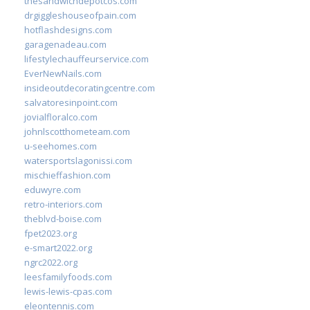
thesandwichdepotcos.com
drgiggleshouseofpain.com
hotflashdesigns.com
garagenadeau.com
lifestylechauffeurservice.com
EverNewNails.com
insideoutdecoratingcentre.com
salvatoresinpoint.com
jovialfloralco.com
johnlscotthometeam.com
u-seehomes.com
watersportslagonissi.com
mischieffashion.com
eduwyre.com
retro-interiors.com
theblvd-boise.com
fpet2023.org
e-smart2022.org
ngrc2022.org
leesfamilyfoods.com
lewis-lewis-cpas.com
eleontennis.com