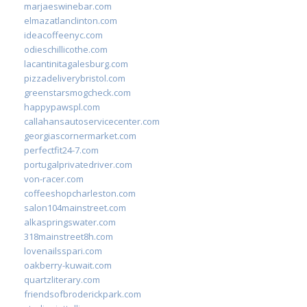
marjaeswinebar.com
elmazatlanclinton.com
ideacoffeenyc.com
odieschillicothe.com
lacantinitagalesburg.com
pizzadeliverybristol.com
greenstarsmogcheck.com
happypawspl.com
callahansautoservicecenter.com
georgiascornermarket.com
perfectfit24-7.com
portugalprivatedriver.com
von-racer.com
coffeeshopcharleston.com
salon104mainstreet.com
alkaspringswater.com
318mainstreet8h.com
lovenailsspari.com
oakberry-kuwait.com
quartzliterary.com
friendsofbroderickpark.com