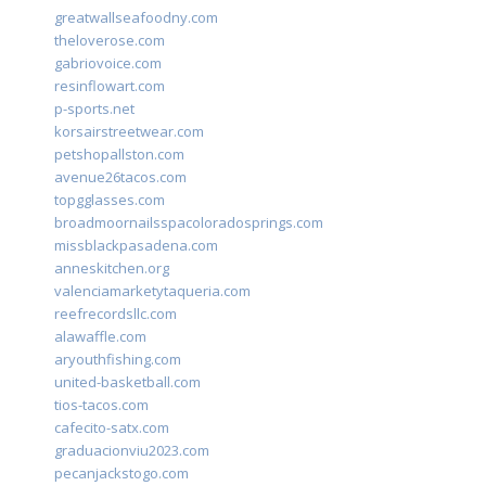
greatwallseafoodny.com
theloverose.com
gabriovoice.com
resinflowart.com
p-sports.net
korsairstreetwear.com
petshopallston.com
avenue26tacos.com
topgglasses.com
broadmoornailsspacoloradosprings.com
missblackpasadena.com
anneskitchen.org
valenciamarketytaqueria.com
reefrecordsllc.com
alawaffle.com
aryouthfishing.com
united-basketball.com
tios-tacos.com
cafecito-satx.com
graduacionviu2023.com
pecanjackstogo.com