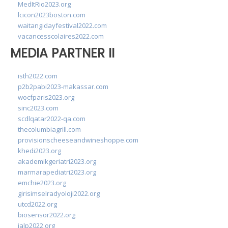
MedItRio2023.org
lcicon2023boston.com
waitangidayfestival2022.com
vacancesscolaires2022.com
MEDIA PARTNER II
isth2022.com
p2b2pabi2023-makassar.com
wocfparis2023.org
sinc2023.com
scdlqatar2022-qa.com
thecolumbiagrill.com
provisionscheeseandwineshoppe.com
khedi2023.org
akademikgeriatri2023.org
marmarapediatri2023.org
emchie2023.org
girisimselradyoloji2022.org
utcd2022.org
biosensor2022.org
ialp2022.org