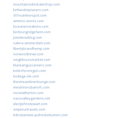
mountainsideskateshop.com
kirtlandcitytavern.com
301nutritionspot.com
ammos-stores.com
loceanecreations.com
birdsongridgefarm.com
joiedevivblog.com
valera-amsterdam.com
libertybrandhemp.com
norwoodinnwi.com
neighboursmarket.com
blackanguscareers.com
bolesfororegon.com
bodega-ole.com
thestreamlinerlounge.com
mestrinorubanofc.com
novelatherton.com
nassvalleygardens.net
electjohnstewart.com
omptourtravels.com
tribratanews-polreskebumen.com