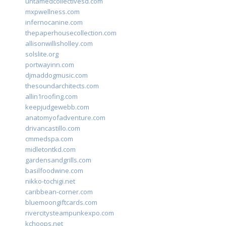
untamedcollectivesd.com
mxpwellness.com
infernocanine.com
thepaperhousecollection.com
allisonwillisholley.com
solslite.org
portwayinn.com
djmaddogmusic.com
thesoundarchitects.com
allin1roofing.com
keepjudgewebb.com
anatomyofadventure.com
drivancastillo.com
cmmedspa.com
midletontkd.com
gardensandgrills.com
basilfoodwine.com
nikko-tochigi.net
caribbean-corner.com
bluemoongiftcards.com
rivercitysteampunkexpo.com
kchoops.net