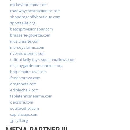
mickeybarmama.com
roadwayconstructioninc.com
shopdragonflyboutique.com
sportszilla.org
batchprovisionsbar.com
brasserie-gobette.com
musicrearte.com
morseysfarms.com
riverviewtennis.com
official-kelly-toys-squishmallows.com
displaygardenonsuncrest.org
bbq-empire-usa.com
feedstoreva.com
drogopets.com
ediblechalk.com
tabletennisnearme.com
oaksofa.com
soultacohtx.com
capishcaps.com
gpsyfl.org