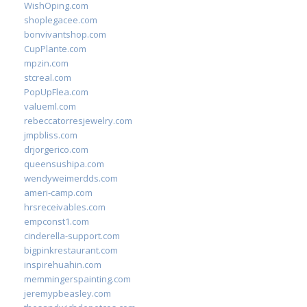
WishOping.com
shoplegacee.com
bonvivantshop.com
CupPlante.com
mpzin.com
stcreal.com
PopUpFlea.com
valueml.com
rebeccatorresjewelry.com
jmpbliss.com
drjorgerico.com
queensushipa.com
wendyweimerdds.com
ameri-camp.com
hrsreceivables.com
empconst1.com
cinderella-support.com
bigpinkrestaurant.com
inspirehuahin.com
memmingerspainting.com
jeremypbeasley.com