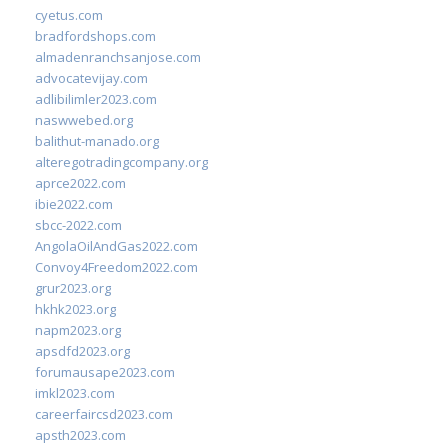
cyetus.com
bradfordshops.com
almadenranchsanjose.com
advocatevijay.com
adlibilimler2023.com
naswwebed.org
balithut-manado.org
alteregotradingcompany.org
aprce2022.com
ibie2022.com
sbcc-2022.com
AngolaOilAndGas2022.com
Convoy4Freedom2022.com
grur2023.org
hkhk2023.org
napm2023.org
apsdfd2023.org
forumausape2023.com
imkl2023.com
careerfaircsd2023.com
apsth2023.com