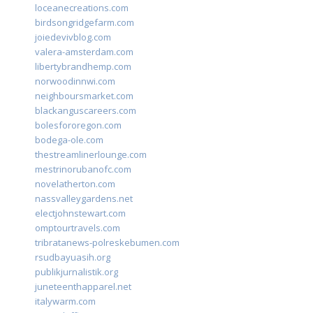
loceanecreations.com
birdsongridgefarm.com
joiedevivblog.com
valera-amsterdam.com
libertybrandhemp.com
norwoodinnwi.com
neighboursmarket.com
blackanguscareers.com
bolesfororegon.com
bodega-ole.com
thestreamlinerlounge.com
mestrinorubanofc.com
novelatherton.com
nassvalleygardens.net
electjohnstewart.com
omptourtravels.com
tribratanews-polreskebumen.com
rsudbayuasih.org
publikjurnalistik.org
juneteenthapparel.net
italywarm.com