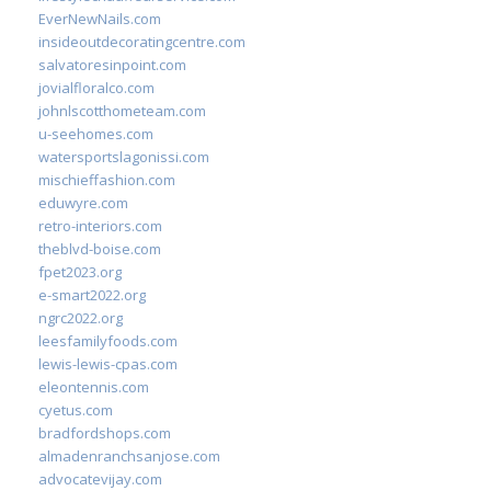
EverNewNails.com
insideoutdecoratingcentre.com
salvatoresinpoint.com
jovialfloralco.com
johnlscotthometeam.com
u-seehomes.com
watersportslagonissi.com
mischieffashion.com
eduwyre.com
retro-interiors.com
theblvd-boise.com
fpet2023.org
e-smart2022.org
ngrc2022.org
leesfamilyfoods.com
lewis-lewis-cpas.com
eleontennis.com
cyetus.com
bradfordshops.com
almadenranchsanjose.com
advocatevijay.com