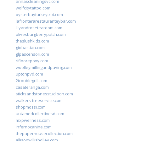
annascleaningsvc.com
wolfcitytattoo.com
oysterbayturkeytrot.com
lafronterarestauranteybar.com
lilyandrosetearoom.com
olivesburgberrypatch.com
theslushkids.com
giobastian.com
glpascensori.com
rifloorepoxy.com
woolleymillingandpaving.com
uptonpvd.com
2troublegrill.com
casateranga.com
sticksandstonesstudiooh.com
walkers-treeservice.com
shopmossi.com
untamedcollectivesd.com
mxpwellness.com
infernocanine.com
thepaperhousecollection.com
allisonwillisholley.com