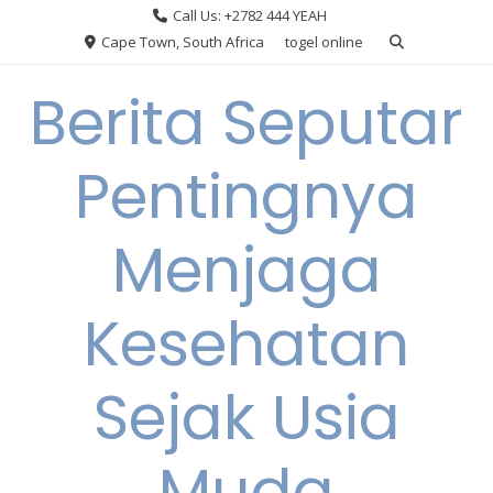
Skip
Call Us: +2782 444 YEAH
to
Cape Town, South Africa
togel online
content
Berita Seputar
Pentingnya
Menjaga
Kesehatan
Sejak Usia
Muda