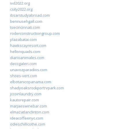
ivd2022.org
csity2022.org
ibsarstudyabroad.com
bennusehgall.com
tsecincinnati.com
roderconstructiongroup.com
plazabatai.com
hawkscayresort.com
hellonquads.com
diarioanimales.com
decogaleri.com
unavozparadios.com
shoes-vert.com
elbotanicopanama.com
shadyoaksrockportrvpark.com
jccoinlaundry.com
kautorepair.com
marjaeswinebar.com
elmazatlanclinton.com
ideacoffeenyc.com
odieschillicothe.com