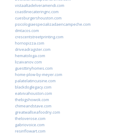
vistaaltadelveramendi.com
coastlinecateringnc.com
cuesburgershouston.com
psicologiaespecializadaencampeche.com
dmtacos.com
crescentstreetprinting.com
hornopizza.com
driveadragster.com
hematologa.com
lizaivanov.com
guesttinyhomes.com
home-plow-by-meyer.com
palatelatincuisine.com
blackdoglegacy.com
eatvivahouston.com
thebigshowok.com
chimeandstave.com
greatwallseafoodny.com
theloverose.com
gabriovoice.com
resinflowart.com