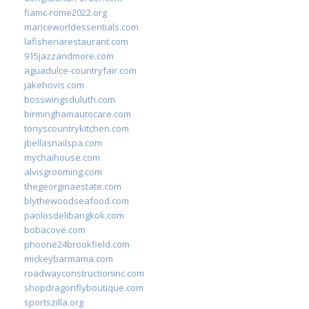
fiamc-rome2022.org
mariceworldessentials.com
lafisheriarestaurant.com
915jazzandmore.com
aguadulce-countryfair.com
jakehovis.com
bosswingsduluth.com
birminghamautocare.com
tonyscountrykitchen.com
jbellasnailspa.com
mychaihouse.com
alvisgrooming.com
thegeorginaestate.com
blythewoodseafood.com
paolosdelibangkok.com
bobacove.com
phoone24brookfield.com
mickeybarmama.com
roadwayconstructioninc.com
shopdragonflyboutique.com
sportszilla.org