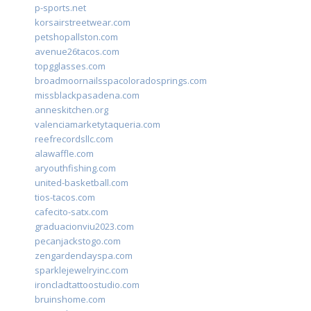
p-sports.net
korsairstreetwear.com
petshopallston.com
avenue26tacos.com
topgglasses.com
broadmoornailsspacoloradosprings.com
missblackpasadena.com
anneskitchen.org
valenciamarketytaqueria.com
reefrecordsllc.com
alawaffle.com
aryouthfishing.com
united-basketball.com
tios-tacos.com
cafecito-satx.com
graduacionviu2023.com
pecanjackstogo.com
zengardendayspa.com
sparklejewelryinc.com
ironcladtattoostudio.com
bruinshome.com