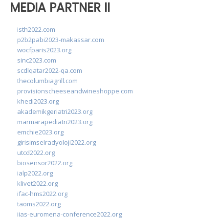
MEDIA PARTNER II
isth2022.com
p2b2pabi2023-makassar.com
wocfparis2023.org
sinc2023.com
scdlqatar2022-qa.com
thecolumbiagrill.com
provisionscheeseandwineshoppe.com
khedi2023.org
akademikgeriatri2023.org
marmarapediatri2023.org
emchie2023.org
girisimselradyoloji2022.org
utcd2022.org
biosensor2022.org
ialp2022.org
klivet2022.org
ifac-hms2022.org
taoms2022.org
iias-euromena-conference2022.org