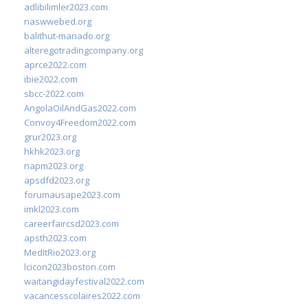
adlibilimler2023.com
naswwebed.org
balithut-manado.org
alteregotradingcompany.org
aprce2022.com
ibie2022.com
sbcc-2022.com
AngolaOilAndGas2022.com
Convoy4Freedom2022.com
grur2023.org
hkhk2023.org
napm2023.org
apsdfd2023.org
forumausape2023.com
imkl2023.com
careerfaircsd2023.com
apsth2023.com
MedItRio2023.org
lcicon2023boston.com
waitangidayfestival2022.com
vacancesscolaires2022.com