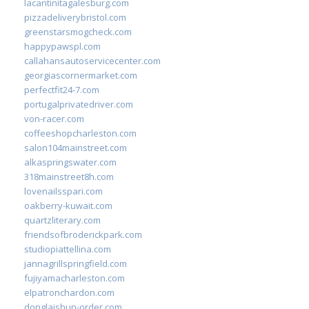
lacantinitagalesburg.com
pizzadeliverybristol.com
greenstarsmogcheck.com
happypawspl.com
callahansautoservicecenter.com
georgiascornermarket.com
perfectfit24-7.com
portugalprivatedriver.com
von-racer.com
coffeeshopcharleston.com
salon104mainstreet.com
alkaspringswater.com
318mainstreet8h.com
lovenailsspari.com
oakberry-kuwait.com
quartzliterary.com
friendsofbroderickpark.com
studiopiattellina.com
jannagrillspringfield.com
fujiyamacharleston.com
elpatronchardon.com
donglaishun-order.com