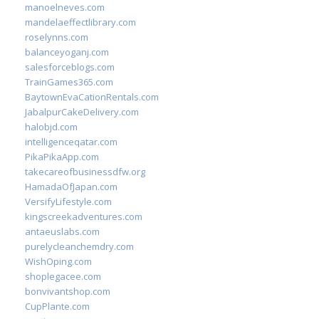
manoelneves.com
mandelaeffectlibrary.com
roselynns.com
balanceyoganj.com
salesforceblogs.com
TrainGames365.com
BaytownEvaCationRentals.com
JabalpurCakeDelivery.com
halobjd.com
intelligenceqatar.com
PikaPikaApp.com
takecareofbusinessdfw.org
HamadaOfJapan.com
VersifyLifestyle.com
kingscreekadventures.com
antaeuslabs.com
purelycleanchemdry.com
WishOping.com
shoplegacee.com
bonvivantshop.com
CupPlante.com