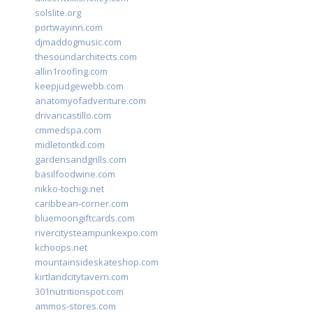
solslite.org
portwayinn.com
djmaddogmusic.com
thesoundarchitects.com
allin1roofing.com
keepjudgewebb.com
anatomyofadventure.com
drivancastillo.com
cmmedspa.com
midletontkd.com
gardensandgrills.com
basilfoodwine.com
nikko-tochigi.net
caribbean-corner.com
bluemoongiftcards.com
rivercitysteampunkexpo.com
kchoops.net
mountainsideskateshop.com
kirtlandcitytavern.com
301nutritionspot.com
ammos-stores.com