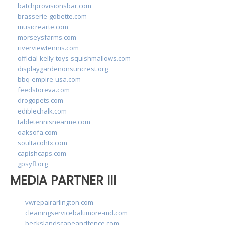
batchprovisionsbar.com
brasserie-gobette.com
musicrearte.com
morseysfarms.com
riverviewtennis.com
official-kelly-toys-squishmallows.com
displaygardenonsuncrest.org
bbq-empire-usa.com
feedstoreva.com
drogopets.com
ediblechalk.com
tabletennisnearme.com
oaksofa.com
soultacohtx.com
capishcaps.com
gpsyfl.org
MEDIA PARTNER III
vwrepairarlington.com
cleaningservicebaltimore-md.com
beckslandscapeandfence.com