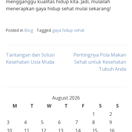
mengganggu kualitas hidup kita. Jadi, mulailah
menerapkan gaya hidup sehat mulai sekarang!
Posted in
Blog
Tagged
gaya hidup sehat
Post
Tantangan dan Solusi
Pentingnya Pola Makan
Kesehatan Usia Muda
Sehat untuk Kesehatan
Tubuh Anda
navigation
August 2026
M
T
W
T
F
S
S
1
2
3
4
5
6
7
8
9
10
11
12
13
14
15
16