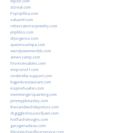
mpzin.com
stcreal.com
PopUpFlea.com
valueml.com
rebeccatorresjewelry.com
jmpbliss.com
drjorgerico.com
queensushipa.com
wendyweimerdds.com
ameri-camp.com
hrsreceivables.com
empconst1.com
cinderella-support.com
bigpinkrestaurant.com
inspirehuahin.com
memmingerspainting.com
jeremypbeasley.com
thesandwichdepotcos.com
drgiggleshouseofpain.com
hotflashdesigns.com
garagenadeau.com
lifestylechauffeurservice.com