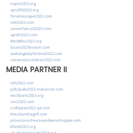
napm2023.org
apsdfd2023.org
forumausape2023.com
imkl2023.com
careerfaircsd2023.com
apsth2023.com
MedItRio2023.org
lcicon2023boston.com
waitangidayfestival2022.com
vacancesscolaires2022.com
MEDIA PARTNER II
isth2022.com
p2b2pabi2023-makassar.com
wocfparis2023.org
sinc2023.com
scdlqatar2022-qa.com
thecolumbiagrill.com
provisionscheeseandwineshoppe.com
khedi2023.org
akademikgeriatri2023.org