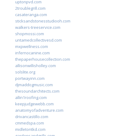
uptonpvd.com
2troublegrill.com
casateranga.com
sticksandstonesstudiooh.com
walkers-treeservice.com
shopmossi.com
untamedcollectivesd.com
mxpwellness.com
infernocanine.com
thepaperhousecollection.com
allisonwillisholley.com
solslite.org
portwayinn.com
djmaddogmusic.com
thesoundarchitects.com
allin1roofing.com
keepjudgewebb.com
anatomyofadventure.com
drivancastillo.com
cmmedspa.com
midletontkd.com
gardensandgrills.com