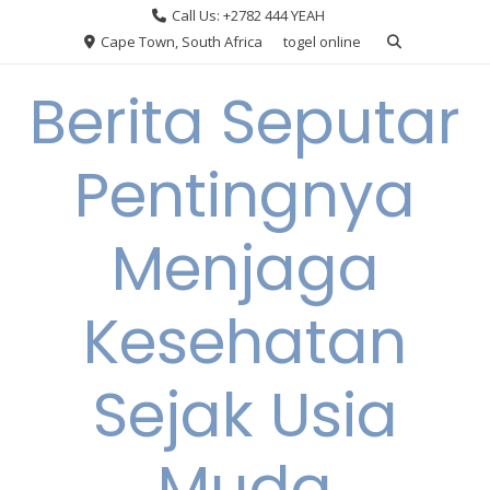
Skip
Call Us: +2782 444 YEAH
to
Cape Town, South Africa
togel online
content
Berita Seputar
Pentingnya
Menjaga
Kesehatan
Sejak Usia
Muda