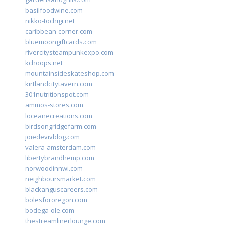
basilfoodwine.com
nikko-tochigi.net
caribbean-corner.com
bluemoongiftcards.com
rivercitysteampunkexpo.com
kchoops.net
mountainsideskateshop.com
kirtlandcitytavern.com
301nutritionspot.com
ammos-stores.com
loceanecreations.com
birdsongridgefarm.com
joiedevivblog.com
valera-amsterdam.com
libertybrandhemp.com
norwoodinnwi.com
neighboursmarket.com
blackanguscareers.com
bolesfororegon.com
bodega-ole.com
thestreamlinerlounge.com