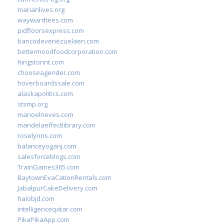
marianlives.org
waywardtees.com
pidfloorsexpress.com
bancodevenezuelaen.com
bettermoodfoodcorporation.com
hingstonnt.com
chooseagender.com
hoverboardssale.com
alaskapolitics.com
stsmp.org
manoelneves.com
mandelaeffectlibrary.com
roselynns.com
balanceyoganj.com
salesforceblogs.com
TrainGames365.com
BaytownEvaCationRentals.com
JabalpurCakeDelivery.com
halobjd.com
intelligenceqatar.com
PikaPikaApp.com