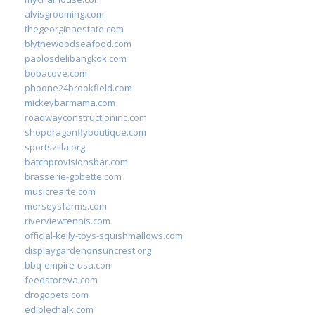
alvisgrooming.com
thegeorginaestate.com
blythewoodseafood.com
paolosdelibangkok.com
bobacove.com
phoone24brookfield.com
mickeybarmama.com
roadwayconstructioninc.com
shopdragonflyboutique.com
sportszilla.org
batchprovisionsbar.com
brasserie-gobette.com
musicrearte.com
morseysfarms.com
riverviewtennis.com
official-kelly-toys-squishmallows.com
displaygardenonsuncrest.org
bbq-empire-usa.com
feedstoreva.com
drogopets.com
ediblechalk.com