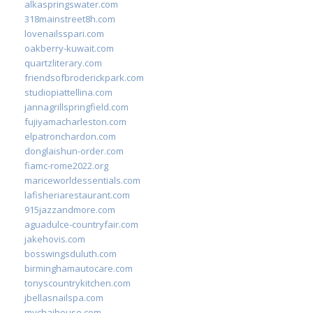
alkaspringswater.com
318mainstreet8h.com
lovenailsspari.com
oakberry-kuwait.com
quartzliterary.com
friendsofbroderickpark.com
studiopiattellina.com
jannagrillspringfield.com
fujiyamacharleston.com
elpatronchardon.com
donglaishun-order.com
fiamc-rome2022.org
mariceworldessentials.com
lafisheriarestaurant.com
915jazzandmore.com
aguadulce-countryfair.com
jakehovis.com
bosswingsduluth.com
birminghamautocare.com
tonyscountrykitchen.com
jbellasnailspa.com
mychaihouse.com