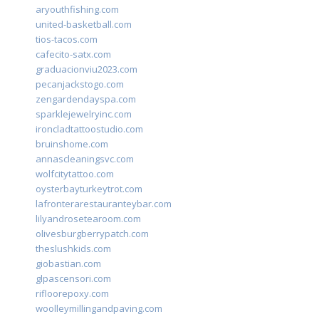
aryouthfishing.com
united-basketball.com
tios-tacos.com
cafecito-satx.com
graduacionviu2023.com
pecanjackstogo.com
zengardendayspa.com
sparklejewelryinc.com
ironcladtattoostudio.com
bruinshome.com
annascleaningsvc.com
wolfcitytattoo.com
oysterbayturkeytrot.com
lafronterarestauranteybar.com
lilyandrosetearoom.com
olivesburgberrypatch.com
theslushkids.com
giobastian.com
glpascensori.com
rifloorepoxy.com
woolleymillingandpaving.com