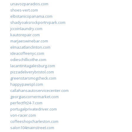
unavozparadios.com
shoes-vert.com
elbotanicopanama.com
shadyoaksrockportrvpark.com
jccoinlaundry.com
kautorepair.com
marjaeswinebar.com
elmazatlanclinton.com
ideacoffeenyc.com
odieschillicothe.com
lacantinitagalesburg.com
pizzadeliverybristol.com
greenstarsmogcheck.com
happypawspl.com
callahansautoservicecenter.com
georgiascornermarket.com
perfectfit24-7.com
portugalprivatedriver.com
von-racer.com
coffeeshopcharleston.com
salon104mainstreet.com