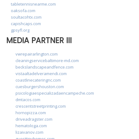
tabletennisnearme.com
oaksofa.com
soultacohtx.com
capishcaps.com
gpsyfl.org
MEDIA PARTNER III
vwrepairarlington.com
cleaningservicebaltimore-md.com
beckslandscapeandfence.com
vistaaltadelveramendi.com
coastlinecateringnc.com
cuesburgershouston.com
psicologiaespecializadaencampeche.com
dmtacos.com
crescentstreetprinting.com
hornopizza.com
driveadragster.com
hematologa.com
lizaivanov.com
guesttinyhomes.com