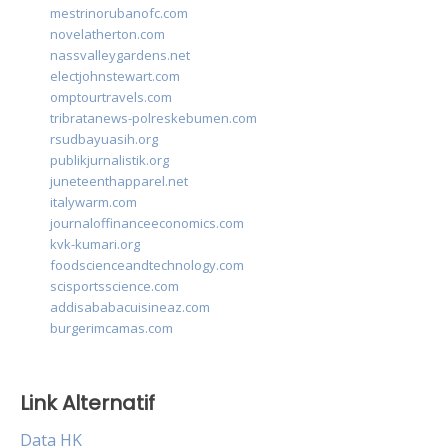
mestrinorubanofc.com
novelatherton.com
nassvalleygardens.net
electjohnstewart.com
omptourtravels.com
tribratanews-polreskebumen.com
rsudbayuasih.org
publikjurnalistik.org
juneteenthapparel.net
italywarm.com
journaloffinanceeconomics.com
kvk-kumari.org
foodscienceandtechnology.com
scisportsscience.com
addisababacuisineaz.com
burgerimcamas.com
Link Alternatif
Data HK