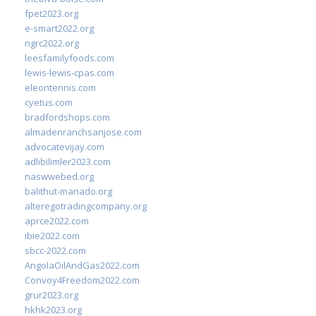
fpet2023.org
e-smart2022.org
ngrc2022.org
leesfamilyfoods.com
lewis-lewis-cpas.com
eleontennis.com
cyetus.com
bradfordshops.com
almadenranchsanjose.com
advocatevijay.com
adlibilimler2023.com
naswwebed.org
balithut-manado.org
alteregotradingcompany.org
aprce2022.com
ibie2022.com
sbcc-2022.com
AngolaOilAndGas2022.com
Convoy4Freedom2022.com
grur2023.org
hkhk2023.org