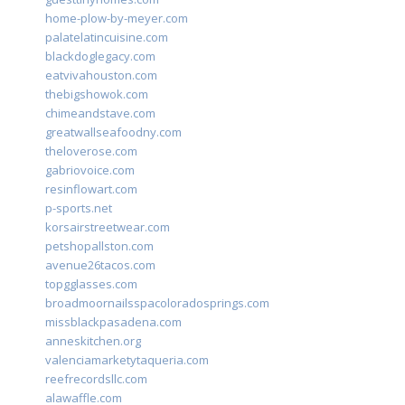
home-plow-by-meyer.com
palatelatincuisine.com
blackdoglegacy.com
eatvivahouston.com
thebigshowok.com
chimeandstave.com
greatwallseafoodny.com
theloverose.com
gabriovoice.com
resinflowart.com
p-sports.net
korsairstreetwear.com
petshopallston.com
avenue26tacos.com
topgglasses.com
broadmoornailsspacoloradosprings.com
missblackpasadena.com
anneskitchen.org
valenciamarketytaqueria.com
reefrecordsllc.com
alawaffle.com