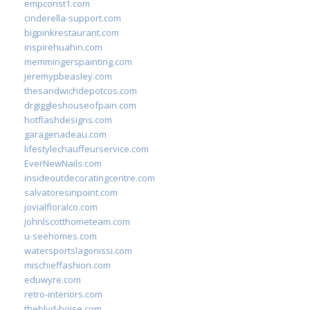
empconst1.com
cinderella-support.com
bigpinkrestaurant.com
inspirehuahin.com
memmingerspainting.com
jeremypbeasley.com
thesandwichdepotcos.com
drgiggleshouseofpain.com
hotflashdesigns.com
garagenadeau.com
lifestylechauffeurservice.com
EverNewNails.com
insideoutdecoratingcentre.com
salvatoresinpoint.com
jovialfloralco.com
johnlscotthometeam.com
u-seehomes.com
watersportslagonissi.com
mischieffashion.com
eduwyre.com
retro-interiors.com
theblvd-boise.com