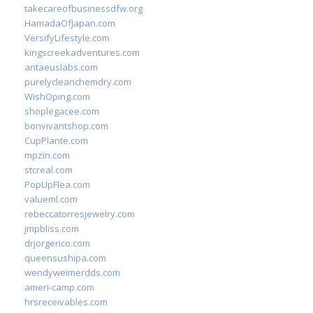
takecareofbusinessdfw.org
HamadaOfJapan.com
VersifyLifestyle.com
kingscreekadventures.com
antaeuslabs.com
purelycleanchemdry.com
WishOping.com
shoplegacee.com
bonvivantshop.com
CupPlante.com
mpzin.com
stcreal.com
PopUpFlea.com
valueml.com
rebeccatorresjewelry.com
jmpbliss.com
drjorgerico.com
queensushipa.com
wendyweimerdds.com
ameri-camp.com
hrsreceivables.com