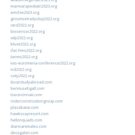
marmarapediatri2023.org
emchie2023.org
girisimselradyoloji2022.org
utcd2022.org
biosensor2022.org
ialp2022.org
klivet2022.org
ifac-hms2022.org
taoms2022.org
iias-euromena-conference2022.org
ivd2022.org
csity2022.org
ibsarstudyabroad.com
bennusehgall.com
tsecincinnati.com
roderconstructiongroup.com
plazabatai.com
hawkscayresort.com
hellonquads.com
diarioanimales.com
decogaleri.com